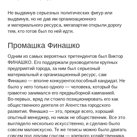
Не выдвинув серьезных политических фигур или
выдвинув, но не дав им организационного
и материального ресурса, мегапартии открыли дорогу
тем, кто готов был по ней идти.
Промашка Финашко
Одним из самых вероятных претендентов был Виктор
ФИНАШКО. Его поддержали руководители крупных
предприятий города, за ним был серьезный
материальный и организационный ресурс, сам
Финашко — вполне конкурентоспособный кандидат. Не
было у него только одного — человека, который бы
грамотно занимался его предвыборной кампанией.
Во-первых,
вряд ли стоило позиционировать его как
общественного деятеля от Агентства городского
развития. Финашко — это, прежде всего, хороший
опытный менеджер, но никак не общественник. Все это
выглядело несколько искусственно, и сделано было
совсем малоискусно. Те же тезисы можно было двигать
совсем под другим соусом — крепкого хозяйственника,