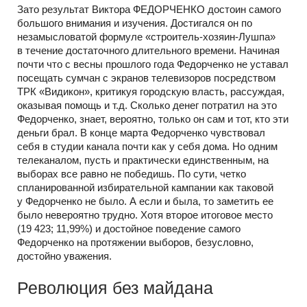
Зато результат Виктора ФЕДОРЧЕНКО достоин самого
большого внимания и изучения. Достигался он по
незамысловатой формуле
«строитель-хозяин-Лушпа»
в течение достаточного длительного времени. Начиная
почти что с весны прошлого года Федорченко не уставал
посещать сумчан с экранов телевизоров посредством
ТРК «Видикон», критикуя городскую власть, рассуждая,
оказывая помощь и т.д. Сколько денег потратил на это
Федорченко, знает, вероятно, только он сам и тот, кто эти
деньги брал. В конце марта Федорченко чувствовал
себя в студии канала почти как у себя дома. Но одним
телеканалом, пусть и практически единственным, на
выборах все равно не победишь. По сути, четко
спланированной избирательной кампании как таковой
у Федорченко не было. А если и была, то заметить ее
было невероятно трудно. Хотя второе итоговое место
(19 423; 11,99%) и достойное поведение самого
Федорченко на протяжении выборов, безусловно,
достойно уважения.
Революция без майдана