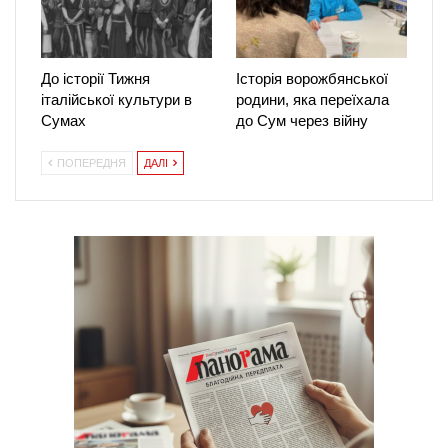
До історії Тижня
Історія ворожбянської
італійської культури в
родини, яка переїхала
Сумах
до Сум через війну
ПОПЕРЕДНЯ
ДАЛІ