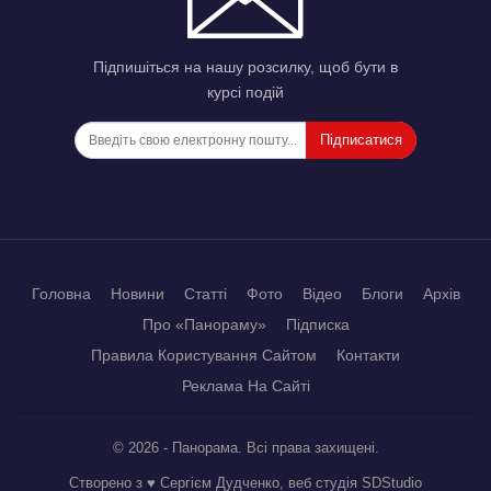
Підпишіться на нашу розсилку, щоб бути в
курсі подій
Підписатися
Головна
Новини
Статті
Фото
Відео
Блоги
Архів
Про «Панораму»
Підписка
Правила Користування Сайтом
Контакти
Реклама На Сайті
© 2026 - Панорама. Всі права захищені.
Створено з ♥ Сергієм Дудченко, веб студія
SDStudio