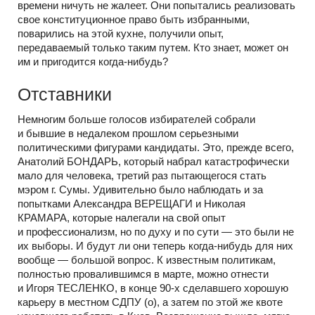
времени ничуть не жалеет. Они попытались реализовать
свое конституционное право быть избранными,
поварились на этой кухне, получили опыт,
передаваемый только таким путем. Кто знает, может он
им и пригодится
когда-нибудь?
Отставники
Немногим больше голосов избирателей собрали
и бывшие в недалеком прошлом серьезными
политическими фигурами кандидаты. Это, прежде всего,
Анатолий БОНДАРЬ, который набрал катастрофически
мало для человека, третий раз пытающегося стать
мэром г. Сумы. Удивительно было наблюдать и за
попытками Александра ВЕРЕЩАГИ и Николая
КРАМАРА, которые налегали на свой опыт
и профессионализм, но по духу и по сути — это были не
их выборы. И будут ли они теперь
когда-нибудь
для них
вообще — большой вопрос. К известным политикам,
полностью провалившимся в марте, можно отнести
и Игоря ТЕСЛЕНКО, в конце
90-х
сделавшего хорошую
карьеру в местном СДПУ (о), а затем по этой же квоте