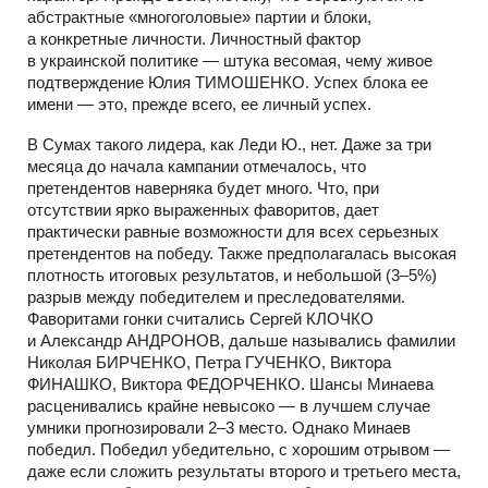
абстрактные «многоголовые» партии и блоки,
а конкретные личности. Личностный фактор
в украинской политике — штука весомая, чему живое
подтверждение Юлия ТИМОШЕНКО. Успех блока ее
имени — это, прежде всего, ее личный успех.
В Сумах такого лидера, как Леди Ю., нет. Даже за три
месяца до начала кампании отмечалось, что
претендентов наверняка будет много. Что, при
отсутствии ярко выраженных фаворитов, дает
практически равные возможности для всех серьезных
претендентов на победу. Также предполагалась высокая
плотность итоговых результатов, и небольшой (3–5%)
разрыв между победителем и преследователями.
Фаворитами гонки считались Сергей КЛОЧКО
и Александр АНДРОНОВ, дальше назывались фамилии
Николая БИРЧЕНКО, Петра ГУЧЕНКО, Виктора
ФИНАШКО, Виктора ФЕДОРЧЕНКО. Шансы Минаева
расценивались крайне невысоко — в лучшем случае
умники прогнозировали 2–3 место. Однако Минаев
победил. Победил убедительно, с хорошим отрывом —
даже если сложить результаты второго и третьего места,