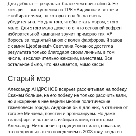
Для дебюта — результат более чем пристойный. Ее
козыри — выступления на ТРК «Видикон» и встречи
с избирателями, на которых она была очень
убедительна. Но для того, чтобы стать мэром, этого
мало. Для этого мало даже того, что основной рефрен
избирательной кампании звучит примерно так: «Я
борюсь за поднятый мною с колен фарфоровый завод
с самим Щербанем!» Светлана Романюк достигла
результата только благодаря своим личным, в том
числе, и исключительно женским, качествам. Все
остальное было, что называется, мимо кассы.
Старый мэр
Александр АНДРОНОВ всерьез рассчитывал на победу.
Скажем больше, на его победу не только рассчитывали,
но и искренне в нее верили многие политические
тяжеловесы города. Андронов был для них, в отличие от
того же Минаева, понятен и прогнозируем. Но даже
телеэфиры и встречи с избирателями, на которых
Александр Николаевич традиционно силен, показали,
что недовольных его поведением в 2003 году, когда он