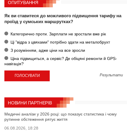
ОПИТУВАННЯ
Як ви ставитеся до можливого підвищення тарифу на
проїзд у сумських маршрутках?
Категорично проти. Зарплати не зростали вже рік
Ці "відра з цвяхами" потрібно здати на металобрухт
З розумінням, адже ціни на все зросли
Ціна підвищиться, а сервіс? Де обіцяні ремонти й GPS-
навігація?
Результати
НОВИНИ ПАРТНЕРІВ
Медичні аналізи у 2026 році: що показує статистика і чому
рутинне обстеження рятує життя
06.08.2026, 18:28