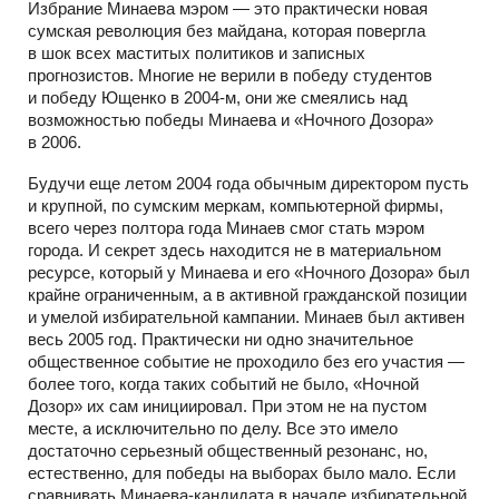
Избрание Минаева мэром — это практически новая
сумская революция без майдана, которая повергла
в шок всех маститых политиков и записных
прогнозистов. Многие не верили в победу студентов
и победу Ющенко в
2004-м,
они же смеялись над
возможностью победы Минаева и «Ночного Дозора»
в 2006.
Будучи еще летом 2004 года обычным директором пусть
и крупной, по сумским меркам, компьютерной фирмы,
всего через полтора года Минаев смог стать мэром
города. И секрет здесь находится не в материальном
ресурсе, который у Минаева и его «Ночного Дозора» был
крайне ограниченным, а в активной гражданской позиции
и умелой избирательной кампании. Минаев был активен
весь 2005 год. Практически ни одно значительное
общественное событие не проходило без его участия —
более того, когда таких событий не было, «Ночной
Дозор» их сам инициировал. При этом не на пустом
месте, а исключительно по делу. Все это имело
достаточно серьезный общественный резонанс, но,
естественно, для победы на выборах было мало. Если
сравнивать
Минаева-кандидата
в начале избирательной