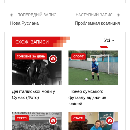
ПОПЕРЕДНІЙ ЗАПИС
НАСТУПНИЙ ЗАПИС
Нова Руслана
Проблемная коалиция
Усі
СХОЖІ ЗАПИСИ
ГОЛОВНЕ ЗА ДЕНЬ
СПОРТ
Дні італійської моди у
Піонер сумського
Сумах (Фото)
футзалу відзначив
ювілей
СТАТТІ
СТАТТІ