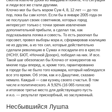
и люди все же стали другими.
Клочко мог бы быть мэром Сум 4, 8, 12 лет — до тех
пор, пока бы сам хотел. Если бы в январе 2005 года он
не послушал своих советников, которых город
интересует только с точки зрения извлечения
дополнительной прибыли, а сделал так, как
подсказывала логика и совесть. То есть разогнал бы
горсовет, провел выборы мэра и, сформировав коалицию
не из друзяк, а из тех сил, которые действительно
сделали революцию в Сумах и посадили его в кресло
(НСНУ, БЮТ, «Ночной Дозор»), победил на них. И все.
Такой шаг обезопасил бы Клочко от конкурентов на
многие годы вперед, и, кроме того, гарантированно
в городе бы не было того кошмара, который наблюдался
все это время. Об этом, как и о Дашутине, сказано
немало. Каждый — сам кузнец своего счастья. В том
числе и политического. А 9,92% (16 065 голосов)
и итоговое третье место для действующего пусть
и и.о. — результат прискорбный, но заслуженный.
Несбывшийся Лушпа