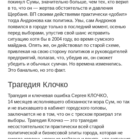
покинул Сумы, значительно больше, чем тех, кто верил
в то, что он — жертва обстоятельств и давления
Щербаня. ВП своими действиями практически «добил»
тогда Андронова как политика. Увы, сам Андронов
появился в городе только в последний момент, осенью
перед выборами, упустив свой шанс исправить
ситуацию хотя бы в 2004 году, во время сумского
майдана. Опять же, он действовал по старой схеме,
привлекая на свою сторону политиков и руководителей
предприятий, полагая, что, убедив их, он сможет
убедить и обычных сумчан. Но времена изменились.
Это банально, но это факт.
Трагедия Клочко
Трагедия и ключевая ошибка Сергея КЛОЧКО,
14 месяцев исполнявшего обязанности мэра Сум, но так
и не въехавшего в кабинет городского головы,
заключается не в том, что он с треском проиграл эти
выборы. Трагедия Клочко — это трагедия
несостоятельности практически всей старой
политической и бизнесовой элиты города, которая не
смогла извлечь уроки из майдана и понять, что ситуация