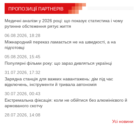
ПРОПОЗИЦІЇ ПАРТНЕРІВ
Медичні аналізи у 2026 році: що показує статистика і чому
рутинне обстеження рятує життя
06.08.2026, 18:28
Міжнародний переказ ламається не на швидкості, а на
підготовці
05.08.2026, 15:45
Популярні фільми року: що зараз дивляться українці
31.07.2026, 17:32
Зарядна станція для важких навантажень: дім під час
відключень, інструменти й тривала автономія
30.07.2026, 00:43
Екстремальна фіксація: коли не обійтися без алюмінієвого й
армованого скотчу
28.07.2026, 14:08
Усі новини