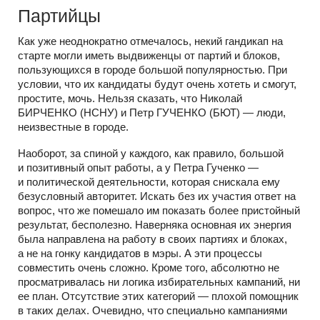
Партийцы
Как уже неоднократно отмечалось, некий гандикап на
старте могли иметь выдвиженцы от партий и блоков,
пользующихся в городе большой популярностью. При
условии, что их кандидаты будут очень хотеть и смогут,
простите, мочь. Нельзя сказать, что Николай
БИРЧЕНКО (НСНУ) и Петр ГУЧЕНКО (БЮТ) — люди,
неизвестные в городе.
Наоборот, за спиной у каждого, как правило, большой
и позитивный опыт работы, а у Петра Гученко —
и политической деятельности, которая снискала ему
безусловный авторитет. Искать без их участия ответ на
вопрос, что же помешало им показать более пристойный
результат, бесполезно. Наверняка основная их энергия
была направлена на работу в своих партиях и блоках,
а не на гонку кандидатов в мэры. А эти процессы
совместить очень сложно. Кроме того, абсолютно не
просматривалась ни логика избирательных кампаний, ни
ее план. Отсутствие этих категорий — плохой помощник
в таких делах. Очевидно, что специально кампаниями