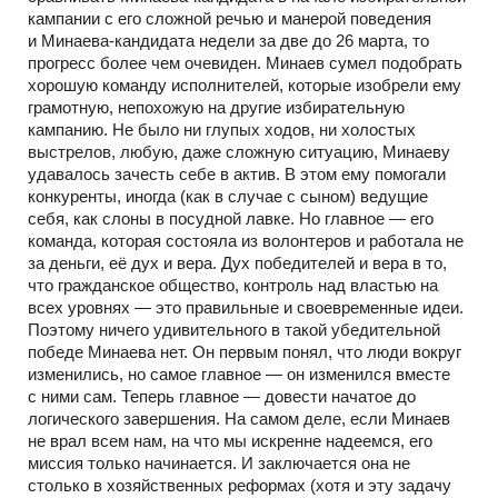
кампании с его сложной речью и манерой поведения
и
Минаева-кандидата
недели за две до 26 марта, то
прогресс более чем очевиден. Минаев сумел подобрать
хорошую команду исполнителей, которые изобрели ему
грамотную, непохожую на другие избирательную
кампанию. Не было ни глупых ходов, ни холостых
выстрелов, любую, даже сложную ситуацию, Минаеву
удавалось зачесть себе в актив. В этом ему помогали
конкуренты, иногда (как в случае с сыном) ведущие
себя, как слоны в посудной лавке. Но главное — его
команда, которая состояла из волонтеров и работала не
за деньги, её дух и вера. Дух победителей и вера в то,
что гражданское общество, контроль над властью на
всех уровнях — это правильные и своевременные идеи.
Поэтому ничего удивительного в такой убедительной
победе Минаева нет. Он первым понял, что люди вокруг
изменились, но самое главное — он изменился вместе
с ними сам. Теперь главное — довести начатое до
логического завершения. На самом деле, если Минаев
не врал всем нам, на что мы искренне надеемся, его
миссия только начинается. И заключается она не
столько в хозяйственных реформах (хотя и эту задачу