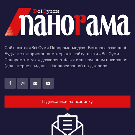
Сайт газети «Всі Суми Панорама-медіа». Всі права захищені.
Будь-яке використання матеріалів сайту газети «Всі Суми
Панорама-медіа» дозволено тільки c зазначенням посилання
(для інтернет-видань - гіперпосилання) на джерело.
Підписатись на розсилку