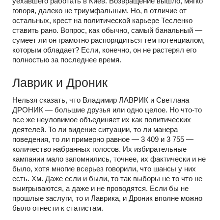
уехавшего работать в Киев. Возвращение вышло, мягко
говоря, далеко не триумфальным. Но, в отличие от
остальных, крест на политической карьере Тесленко
ставить рано. Вопрос, как обычно, самый банальный —
сумеет ли он грамотно распорядиться тем потенциалом,
которым обладает? Если, конечно, он не растерял его
полностью за последнее время.
Лаврик и Дроник
Нельзя сказать, что Владимир ЛАВРИК и Светлана
ДРОНИК — большие друзья или одно целое. Но
что-то
все же неуловимое объединяет их как политических
деятелей. То ли видение ситуации, то ли манера
поведения, то ли примерно равное — 3 409 и 3 755 —
количество набранных голосов. Их избирательные
кампании мало запомнились, точнее, их фактически и не
было, хотя многие всерьез говорили, что шансы у них
есть. Хм. Даже если и были, то так выборы не то что не
выигрываются, а даже и не проводятся. Если бы не
прошлые заслуги, то и Лаврика, и Дроник вполне можно
было отнести к статистам.