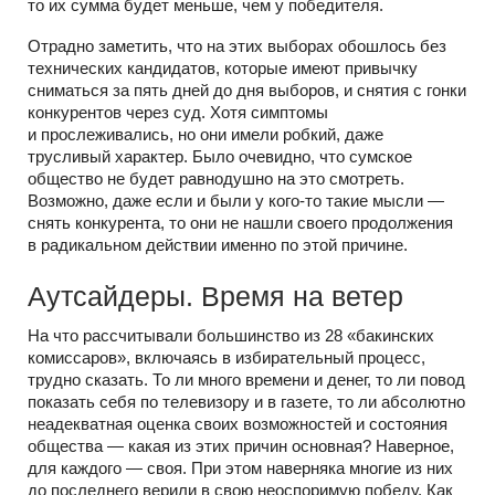
то их сумма будет меньше, чем у победителя.
Отрадно заметить, что на этих выборах обошлось без
технических кандидатов, которые имеют привычку
сниматься за пять дней до дня выборов, и снятия с гонки
конкурентов через суд. Хотя симптомы
и прослеживались, но они имели робкий, даже
трусливый характер. Было очевидно, что сумское
общество не будет равнодушно на это смотреть.
Возможно, даже если и были у
кого-то
такие мысли —
снять конкурента, то они не нашли своего продолжения
в радикальном действии именно по этой причине.
Аутсайдеры. Время на ветер
На что рассчитывали большинство из 28 «бакинских
комиссаров», включаясь в избирательный процесс,
трудно сказать. То ли много времени и денег, то ли повод
показать себя по телевизору и в газете, то ли абсолютно
неадекватная оценка своих возможностей и состояния
общества — какая из этих причин основная? Наверное,
для каждого — своя. При этом наверняка многие из них
до последнего верили в свою неоспоримую победу. Как