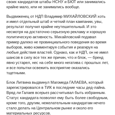
своих кандидатов штабы НСНУ и БЮТ или занимались
крайне мало, или не занимались вообще.
Выдвиженец от НДП Владимир МИХАЙЛОВСКИЙ хоть
и имел отдельный штаб и четкий план кампании, увы,
результат получил крайне неутешительный. И это
несмотря на достаточно серьезную рекламу и хорошую
политическую активность. Михайловский подавал
пример далеко не провинциального поведения во время
выборов, живо комментируя события и реагируя на
любые действия властей. Однако, как и НДП, он не имел
шансов в силу все тех же причин, что и блок, — бренд
явно устарел, нес на себе много негатива с прошлых лет,
и все попытки освежить восприятие оказались
тщетными.
Блок Литвина выдвинул Магомеда ГАЛАЕВА, который
зарегистрировался в ТИК в последние часы
дед-лайна.
Вряд ли Галаев всерьез рассчитывал быть избранным.
Статус кандидата позволял ему быть более свободным,
кроме того, другим, нежелательным кандидатам нечего
стало делать на Центральном рынке и около его
материальных ресурсов.