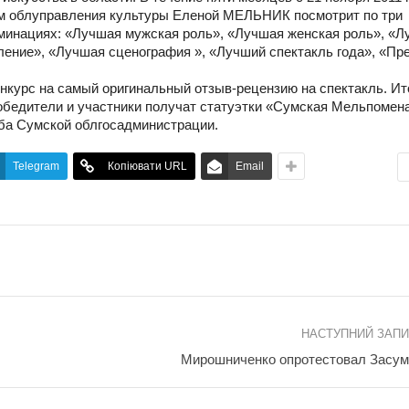
ком облуправления культуры Еленой МЕЛЬНИК посмотрит по три
оминациях: «Лучшая мужская роль», «Лучшая женская роль», «
ление», «Лучшая сценография », «Лучший спектакль года», «Пр
онкурс на самый оригинальный отзыв-рецензию на спектакль. Ит
обедители и участники получат статуэтки «Сумская Мельпомена
ба Сумской облгосадминистрации.
Telegram
Копіювати URL
Email
НАСТУПНИЙ ЗАП
Мирошниченко опротестовал Засу