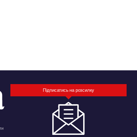
Підписатись на розсилку
ти