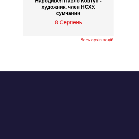
Народився Павло Ковтун -
художник, член НСХУ,
сумчанин
8 Серпень
Весь архів подій