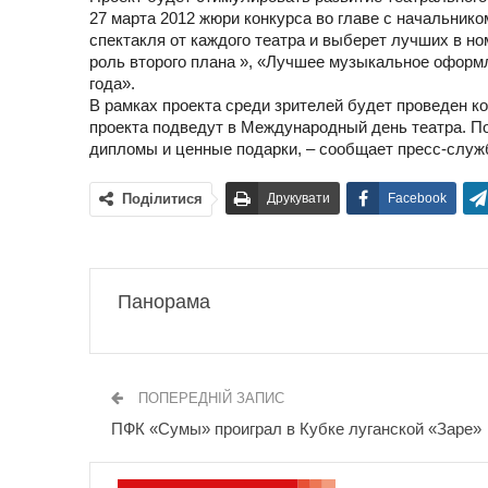
27 марта 2012 жюри конкурса во главе с начальни
спектакля от каждого театра и выберет лучших в н
роль второго плана », «Лучшее музыкальное оформ
года».
В рамках проекта среди зрителей будет проведен к
проекта подведут в Международный день театра. П
дипломы и ценные подарки, – сообщает пресс-служ
Поділитися
Друкувати
Facebook
Панорама
ПОПЕРЕДНІЙ ЗАПИС
ПФК «Сумы» проиграл в Кубке луганской «Заре»