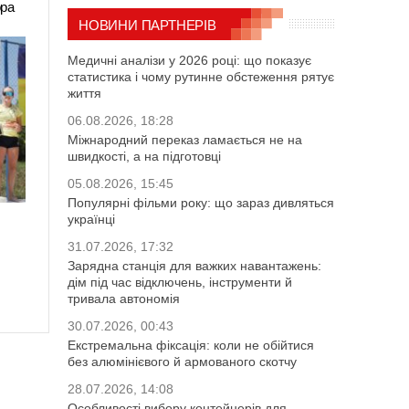
ора
НОВИНИ ПАРТНЕРІВ
Медичні аналізи у 2026 році: що показує
статистика і чому рутинне обстеження рятує
життя
06.08.2026, 18:28
Міжнародний переказ ламається не на
швидкості, а на підготовці
05.08.2026, 15:45
Популярні фільми року: що зараз дивляться
українці
31.07.2026, 17:32
Зарядна станція для важких навантажень:
дім під час відключень, інструменти й
тривала автономія
30.07.2026, 00:43
Екстремальна фіксація: коли не обійтися
без алюмінієвого й армованого скотчу
28.07.2026, 14:08
Особливості вибору контейнерів для