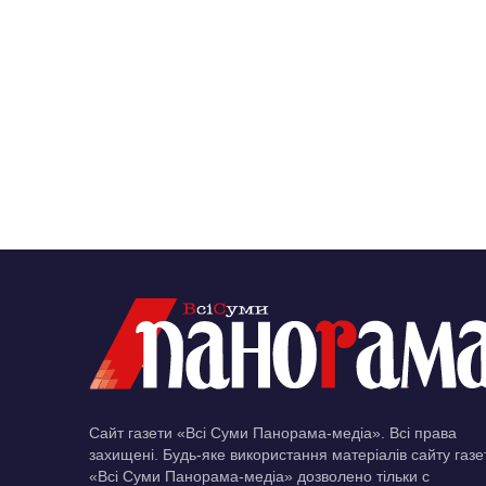
Сайт газети «Всі Суми Панорама-медіа». Всі права
захищені. Будь-яке використання матеріалів сайту газе
«Всі Суми Панорама-медіа» дозволено тільки c