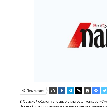
Поділитися
В Сумской области впервые стартовал конкурс «Су
Проект будет стимулировать развитие театрального 