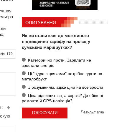
Лучшая
емьера
ОПИТУВАННЯ
оги
»,
Як ви ставитеся до можливого
підвищення тарифу на проїзд у
сумських маршрутках?
179
Категорично проти. Зарплати не
зростали вже рік
Ці "відра з цвяхами" потрібно здати на
металобрухт
З розумінням, адже ціни на все зросли
Ціна підвищиться, а сервіс? Де обіцяні
ремонти й GPS-навігація?
ИС
Результати
мскую