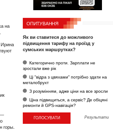
ОПИТУВАННЯ
ка на
,
Як ви ставитеся до можливого
підвищення тарифу на проїзд у
я Ирина
сумських маршрутках?
твуют
Категорично проти. Зарплати не
зростали вже рік
Ці "відра з цвяхами" потрібно здати на
металобрухт
З розумінням, адже ціни на все зросли
чик
Ціна підвищиться, а сервіс? Де обіцяні
ремонти й GPS-навігація?
 —
Результати
по
н горы.