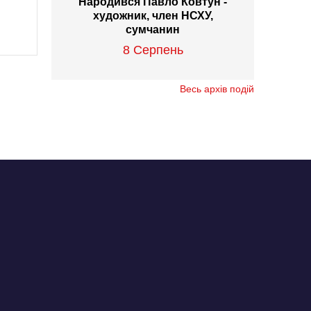
Народився Павло Ковтун -
художник, член НСХУ,
сумчанин
8 Серпень
Весь архів подій