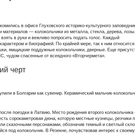
комились в офисе Глуховского историко-культурного заповедни
и материалов — колокольчики из металла, стекла, дерева, лозы
 взять в руки и вежливо попросить подать голос. Каждый
характером и биографией. По крайней мере, так к ним относитс
шки, ямщицкие поддужные колокольчики, дверные. Еще присутс
С, чудом спасенные от всеядного «Вторчермета».
ий черт
купили в Болгарии как сувенир. Керамический мальчик-колоколь
 после поездки в Латвию. Место рождения второго колокольчика
 есть сорокаметровая дюна, которую местные кузнецы, резчики 
или сказочными персонажами, обозначив темный и светлый скло
ся под колокольчик. В Резекне, почувствовав интерес к своему