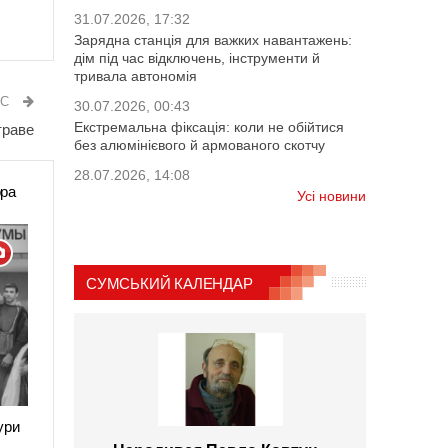
31.07.2026, 17:32
Зарядна станція для важких навантажень:
дім під час відключень, інструменти й
тривала автономія
ИС
30.07.2026, 00:43
Екстремальна фіксація: коли не обійтися
траве
без алюмінієвого й армованого скотчу
28.07.2026, 14:08
ора
Усі новини
СУМСЬКИЙ КАЛЕНДАР
ури