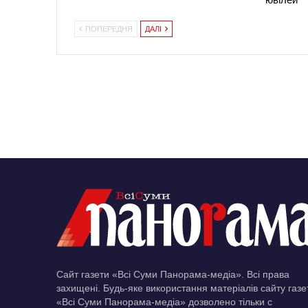
ПОПЕРЕДНЯ
ДАЛІ
Сайт газети «Всі Суми Панорама-медіа». Всі права
захищені. Будь-яке використання матеріалів сайту газе
«Всі Суми Панорама-медіа» дозволено тільки c