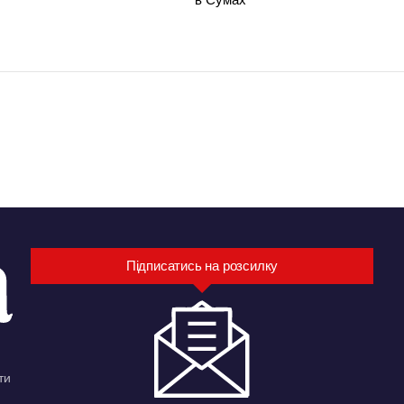
Підписатись на розсилку
ти