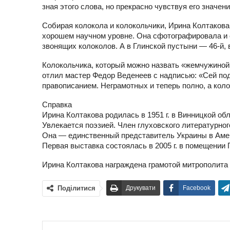
зная этого слова, но прекрасно чувствуя его значе
Собирая колокола и колокольчики, Ирина Колтакова
хорошем научном уровне. Она сфотографировала и о
звонящих колоколов. А в Глинской пустыни — 46-й, 
Колокольчика, который можно назвать «жемчужиной»
отлил мастер Федор Веденеев с надписью: «Сей п
правописанием. Неграмотных и теперь полно, а ко
Справка
Ирина Колтакова родилась в 1951 г. в Винницкой об
Увлекается поэзией. Член глуховского литературног
Она — единственный представитель Украины в Амер
Первая выставка состоялась в 2005 г. в помещении 
Ирина Колтакова награждена грамотой митрополита
Поділитися
Друкувати
Facebook