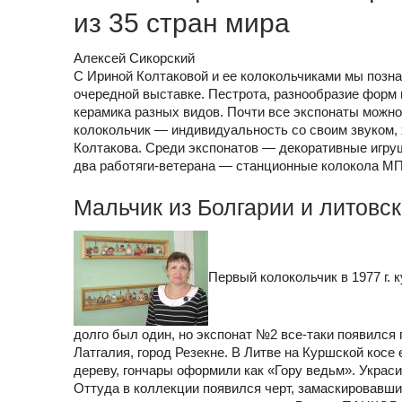
из 35 стран мира
Алексей Сикорский
С Ириной Колтаковой и ее колокольчиками мы позна
очередной выставке. Пестрота, разнообразие форм 
керамика разных видов. Почти все экспонаты можно
колокольчик — индивидуальность со своим звуком, 
Колтакова. Среди экспонатов — декоративные игру
два работяги-ветерана — станционные колокола МП
Мальчик из Болгарии и литовск
Первый колокольчик в 1977 г. 
долго был один, но экспонат №2 все-таки появился
Латгалия, город Резекне. В Литве на Куршской косе
дереву, гончары оформили как «Гору ведьм». Украс
Оттуда в коллекции появился черт, замаскировавший