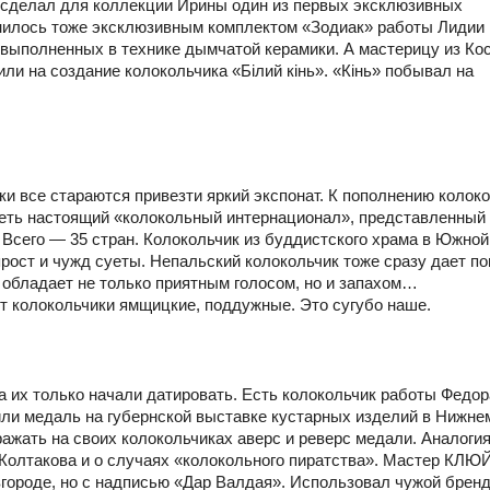
 сделал для коллекции Ирины один из первых эксклюзивных
нилось тоже эксклюзивным комплектом «Зодиак» работы Лидии
ыполненных в технике дымчатой керамики. А мастерицу из Ко
 на создание колокольчика «Білий кінь». «Кінь» побывал на
и все стараются привезти яркий экспонат. К пополнению колок
деть настоящий «колокольный интернационал», представленный
 Всего — 35 стран. Колокольчик из буддистского храма в Южной
рост и чужд суеты. Непальский колокольчик тоже сразу дает по
о обладает не только приятным голосом, но и запахом…
т колокольчики ямщицкие, поддужные. Это сугубо наше.
да их только начали датировать. Есть колокольчик работы Федор
чили медаль на губернской выставке кустарных изделий в Нижне
ражать на своих колокольчиках аверс и реверс медали. Аналоги
 Колтакова и о случаях «колокольного пиратства». Мастер КЛЮ
городе, но с надписью «Дар Валдая». Использовал чужой бренд