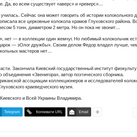
ние. Да, во всем существует «аверс» и «реверс»…
 училась. Сейчас она может говорить об истории колокольного 
писала все церковные колокола храмов Глуховского района. Вс
весом 5 тонн, диаметром 2 метра. Но он пока не звонит…
, нет — в коллекции один жемчуг. Но любимый колокольчик ест
одарок — зОлог дружбы». Своим делом Федор владел лучше, че
локольных мастеров нет…
ласти. Закончила Киевский государственный институт физкульту
о объединения «Звенигора», автор поэтического сборника.
иканской ассоциации коллекционеров и исследователей колок
Глуховского краеведческого музея.
 Киевского и Всей Украины Владимира.
Telegram
Копіювати URL
Email