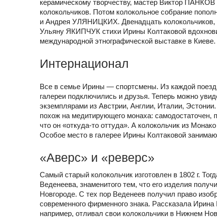
керамическому творчеству, мастер Виктор ПАНКОВ
колокольчиков. Потом колокольное собрание попол
и Андрея УЛЯНИЦКИХ. Двенадцать колокольчиков, в
Ульяну ЯКИПЧУК стихи Ирины Колтаковой вдохновили
международной этнографической выставке в Киеве.
Интернационал
Все в семье Ирины — спортсмены. Из каждой поездк
галереи подключились и друзья. Теперь можно уви
экземплярами из Австрии, Англии, Италии, Эстонии.
похож на медитирующего монаха: самодостаточен, п
что он «откуда-то оттуда». А колокольчик из Монак
Особое место в галерее Ирины Колтаковой занимаю
«Аверс» и «реверс»
Самый старый колокольчик изготовлен в 1802 г. Тог
Веденеева, знаменитого тем, что его изделия полу
Новгороде. С тех пор Веденеев получил право изоб
современного фирменного знака. Рассказала Ирина
например, отливал свои колокольчики в Нижнем Нов