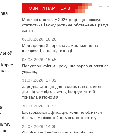
НОВИНИ ПАРТНЕРІВ
сова
Медичні аналізи у 2026 році: що показує
статистика і чому рутинне обстеження рятує
життя
06.08.2026, 18:28
Міжнародний переказ ламається не на
швидкості, а на підготовці
ольной
05.08.2026, 15:45
 Корее
Популярні фільми року: що зараз дивляться
нять,
українці
31.07.2026, 17:32
Зарядна станція для важких навантажень:
дім під час відключень, інструменти й
тривала автономія
30.07.2026, 00:43
а
Екстремальна фіксація: коли не обійтися
м
без алюмінієвого й армованого скотчу
я
ЙКОВ,
28.07.2026, 14:08
, на
Особливості вибору контейнерів для