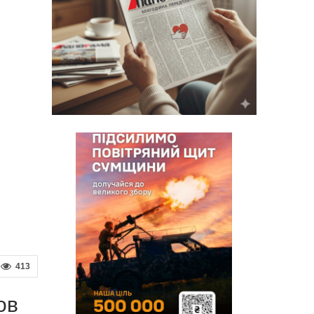
413
ов