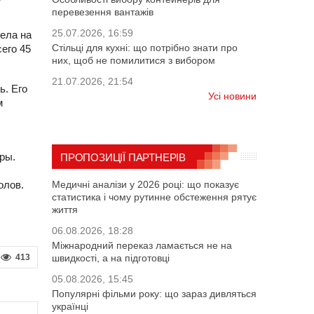
перевезення вантажів
25.07.2026, 16:59
дела на
Стільці для кухні: що потрібно знати про
его 45
них, щоб не помилитися з вибором
21.07.2026, 21:54
ь. Его
Усі новини
м
ры.
ПРОПОЗИЦІЇ ПАРТНЕРІВ
олов.
Медичні аналізи у 2026 році: що показує
статистика і чому рутинне обстеження рятує
життя
06.08.2026, 18:28
Міжнародний переказ ламається не на
413
швидкості, а на підготовці
05.08.2026, 15:45
Популярні фільми року: що зараз дивляться
українці