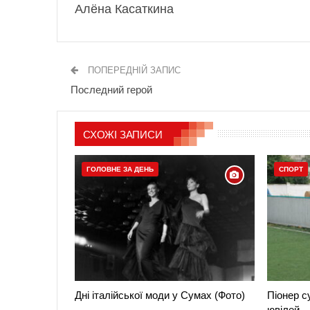
Алёна Касаткина
ПОПЕРЕДНІЙ ЗАПИС
Последний герой
СХОЖІ ЗАПИСИ
ГОЛОВНЕ ЗА ДЕНЬ
СПОРТ
Дні італійської моди у Сумах (Фото)
Піонер с
ювілей