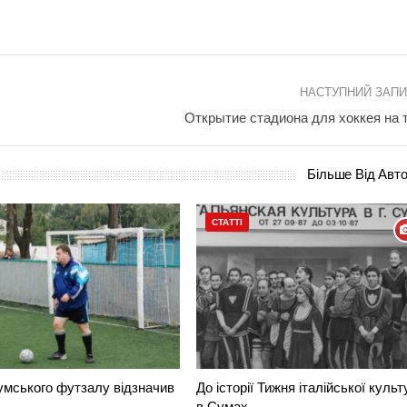
НАСТУПНИЙ ЗАП
Открытие стадиона для хоккея на 
Більше Від Авт
СТАТТІ
умського футзалу відзначив
До історії Тижня італійської культ
в Сумах