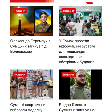
НОВИНИ
НОВИНИ
Олександр Стремоух з
У Сумах провели
Сумщини загинув під
інформаційні зустрічі
Волновахою
для мешканців
пошкоджених
обстрілами будинків
НОВИНИ
НОВИНИ
Сумські спортсмени
Богдан Ємець з
вибороли медалі у
Сумщини загинув на