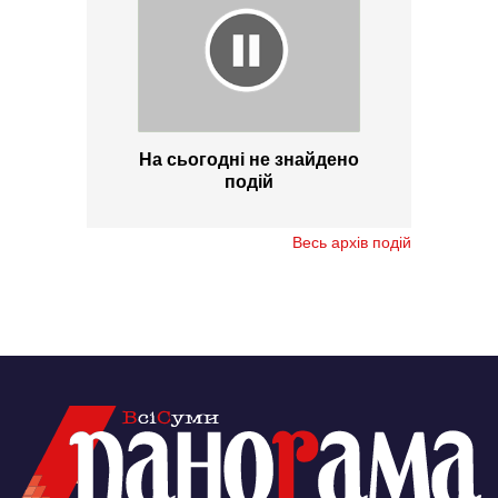
На сьогодні не знайдено
подій
Весь архів подій