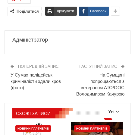
Поділитися
Друкувати
Facebook
Адміністратор
ПОПЕРЕДНІЙ ЗАПИС
НАСТУПНИЙ ЗАПИС
У Сумах поліцейські
На Сумщині
криміналісти здали кров
попрощаються з
(фото)
ветераном АТО/ООС
Володимиром Качурою
Усі
СХОЖІ ЗАПИСИ
НОВИНИ ПАРТНЕРІВ
НОВИНИ ПАРТНЕРІВ