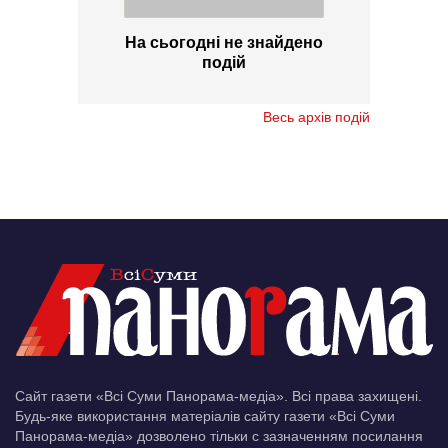
На сьогодні не знайдено
подій
Весь архів подій
Сайт газети «Всі Суми Панорама-медіа». Всі права захищені.
Будь-яке використання матеріалів сайту газети «Всі Суми
Панорама-медіа» дозволено тільки c зазначенням посилання