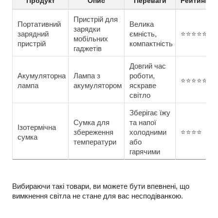
Продукт
Опис
Переваги
Рейтинг
Пристрій для
Портативний
Велика
зарядки
зарядний
ємність,
⭐⭐⭐⭐⭐
мобільних
пристрій
компактність
гаджетів
Довгий час
Акумуляторна
Лампа з
роботи,
⭐⭐⭐⭐⭐
лампа
акумулятором
яскраве
світло
Зберігає їжу
Сумка для
та напої
Ізотермічна
збереження
холодними
⭐⭐⭐⭐
сумка
температури
або
гарячими
Вибираючи такі товари, ви можете бути впевнені, що
вимкнення світла не стане для вас несподіванкою.