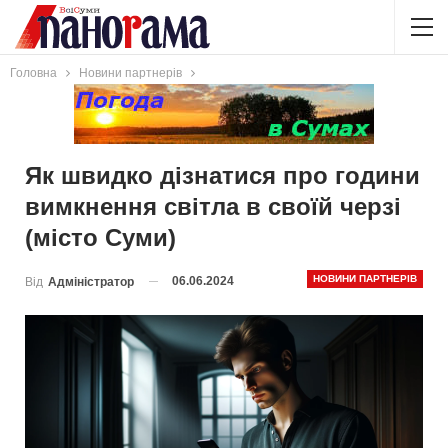
Головна
Новини партнерів
Як швидко дізнатися про години
вимкнення світла в своїй черзі
(місто Суми)
НОВИНИ ПАРТНЕРІВ
06.06.2024
Від
Адміністратор