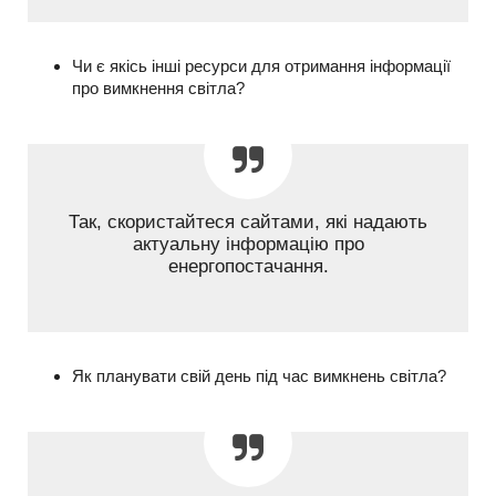
Чи є якісь інші ресурси для отримання інформації
про вимкнення світла?
Так, скористайтеся сайтами, які надають
актуальну інформацію про
енергопостачання.
Як планувати свій день під час вимкнень світла?