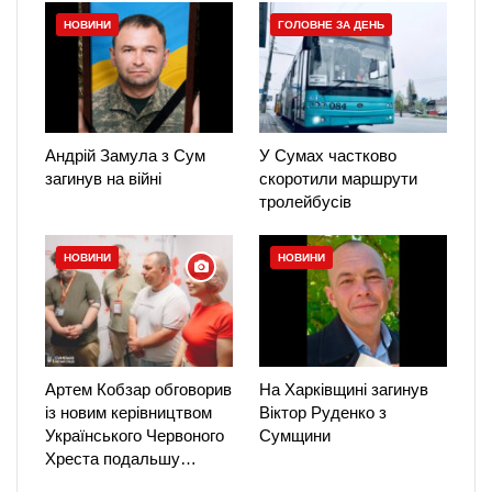
НОВИНИ
ГОЛОВНЕ ЗА ДЕНЬ
Андрій Замула з Сум
У Сумах частково
загинув на війні
скоротили маршрути
тролейбусів
НОВИНИ
НОВИНИ
Артем Кобзар обговорив
На Харківщині загинув
із новим керівництвом
Віктор Руденко з
Українського Червоного
Сумщини
Хреста подальшу…