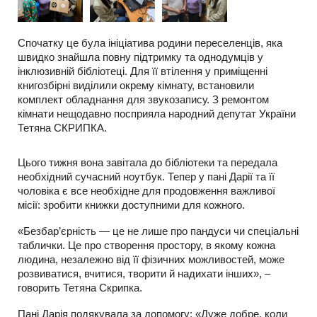
Спочатку це була ініціатива родини переселенців, яка
швидко знайшла повну підтримку та однодумців у
інклюзивній бібліотеці. Для її втілення у приміщенні
книгозбірні виділили окрему кімнату, встановили
комплект обладнання для звукозапису. З ремонтом
кімнати нещодавно посприяла народний депутат України
Тетяна СКРИПКА.
Цього тижня вона завітала до бібліотеки та передала
необхідний сучасний ноутбук. Тепер у пані Дарії та її
чоловіка є все необхідне для продовження важливої
місії: зробити книжки доступними для кожного.
«Безбар’єрність — це не лише про пандуси чи спеціальні
таблички. Це про створення простору, в якому кожна
людина, незалежно від її фізичних можливостей, може
розвиватися, вчитися, творити й надихати інших», –
говорить Тетяна Скрипка.
Пані Дарія подякувала за допомогу: «Дуже добре, коли