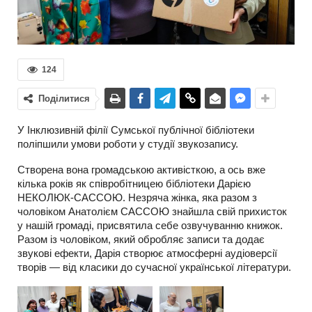
124
Поділитися
У Інклюзивній філії Сумської публічної бібліотеки
поліпшили умови роботи у студії звукозапису.
Створена вона громадською активісткою, а ось вже
кілька років як співробітницею бібліотеки Дарією
НЕКОЛЮК-САССОЮ. Незряча жінка, яка разом з
чоловіком Анатолієм САССОЮ знайшла свій прихисток
у нашій громаді, присвятила себе озвучуванню книжок.
Разом із чоловіком, який обробляє записи та додає
звукові ефекти, Дарія створює атмосферні аудіоверсії
творів — від класики до сучасної української літератури.