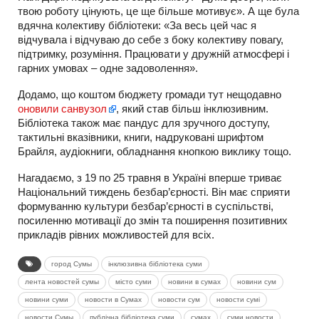
твою роботу цінують, це ще більше мотивує». А ще була
вдячна колективу бібліотеки: «За весь цей час я
відчувала і відчуваю до себе з боку колективу повагу,
підтримку, розуміння. Працювати у дружній атмосфері і
гарних умовах – одне задоволення».
Додамо, що коштом бюджету громади тут нещодавно
оновили санвузол
, який став більш інклюзивним.
Бібліотека також має пандус для зручного доступу,
тактильні вказівники, книги, надруковані шрифтом
Брайля, аудіокниги, обладнання кнопкою виклику тощо.
Нагадаємо, з 19 по 25 травня в Україні вперше триває
Національний тиждень безбар’єрності. Він має сприяти
формуванню культури безбар’єрності в суспільстві,
посиленню мотивації до змін та поширення позитивних
прикладів рівних можливостей для всіх.
город Сумы
інклюзивна бібліотека суми
лента новостей сумы
місто суми
новини в сумах
новини сум
новини суми
новости в Сумах
новости сум
новости сумі
новости Сумы
публічна бібліотека суми
сумах
суми новости