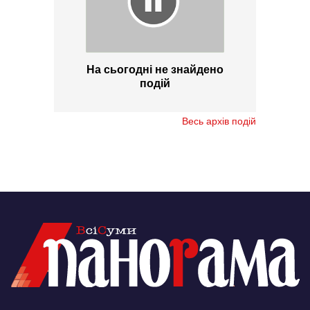
На сьогодні не знайдено
подій
Весь архів подій