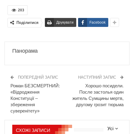
203
Поділитися
Друкувати
Facebook
Панорама
ПОПЕРЕДНІЙ ЗАПИС
НАСТУПНИЙ ЗАПИС
Роман БЕЗСМЕРТНИЙ:
Хорошо посидели.
«Відродження
После застолья один
Конституції –
житель Сумщины мертв,
збереження
другому грозит тюрьма
суверенітету»
Усі
СХОЖІ ЗАПИСИ