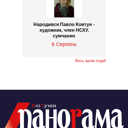
Народився Павло Ковтун -
художник, член НСХУ,
сумчанин
8 Серпень
Весь архів подій