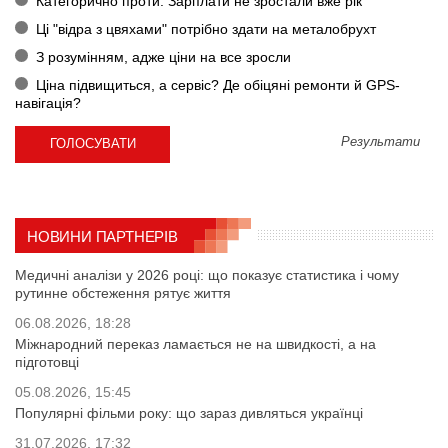
Категорично проти. Зарплати не зростали вже рік
Ці "відра з цвяхами" потрібно здати на металобрухт
З розумінням, адже ціни на все зросли
Ціна підвищиться, а сервіс? Де обіцяні ремонти й GPS-
навігація?
Результати
НОВИНИ ПАРТНЕРІВ
Медичні аналізи у 2026 році: що показує статистика і чому
рутинне обстеження рятує життя
06.08.2026, 18:28
Міжнародний переказ ламається не на швидкості, а на
підготовці
05.08.2026, 15:45
Популярні фільми року: що зараз дивляться українці
31.07.2026, 17:32