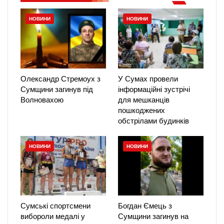
НОВИНИ
НОВИНИ
Олександр Стремоух з
У Сумах провели
Сумщини загинув під
інформаційні зустрічі
Волновахою
для мешканців
пошкоджених
обстрілами будинків
НОВИНИ
НОВИНИ
Сумські спортсмени
Богдан Ємець з
вибороли медалі у
Сумщини загинув на