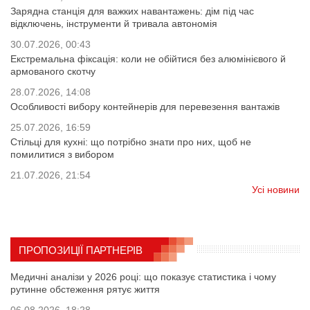
Зарядна станція для важких навантажень: дім під час
відключень, інструменти й тривала автономія
30.07.2026, 00:43
Екстремальна фіксація: коли не обійтися без алюмінієвого й
армованого скотчу
28.07.2026, 14:08
Особливості вибору контейнерів для перевезення вантажів
25.07.2026, 16:59
Стільці для кухні: що потрібно знати про них, щоб не
помилитися з вибором
21.07.2026, 21:54
Усі новини
ПРОПОЗИЦІЇ ПАРТНЕРІВ
Медичні аналізи у 2026 році: що показує статистика і чому
рутинне обстеження рятує життя