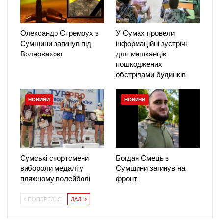
Олександр Стремоух з
У Сумах провели
Сумщини загинув під
інформаційні зустрічі
Волновахою
для мешканців
пошкоджених
обстрілами будинків
НОВИНИ
НОВИНИ
Сумські спортсмени
Богдан Ємець з
вибороли медалі у
Сумщини загинув на
пляжному волейболі
фронті
ПОПЕРЕДНЯ
ДАЛІ