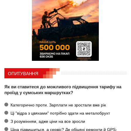
ОПИТУВАННЯ
Як ви ставитеся до можливого підвищення тарифу на
проїзд у сумських маршрутках?
Категорично проти. Зарплати не зростали вже рік
Ці "відра з цвяхами" потрібно здати на металобрухт
З розумінням, адже ціни на все зросли
Ціна підвищиться, а сервіс? Де обіцяні ремонти й GPS-