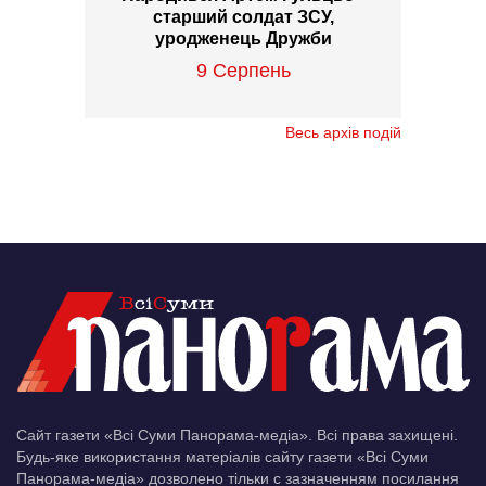
старший солдат ЗСУ,
уродженець Дружби
9 Серпень
Весь архів подій
Сайт газети «Всі Суми Панорама-медіа». Всі права захищені.
Будь-яке використання матеріалів сайту газети «Всі Суми
Панорама-медіа» дозволено тільки c зазначенням посилання