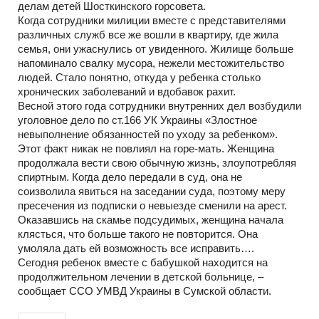
делам детей Шосткинского горсовета.
Когда сотрудники милиции вместе с представителями
различных служб все же вошли в квартиру, где жила
семья, они ужаснулись от увиденного. Жилище больше
напоминало свалку мусора, нежели местожительство
людей. Стало понятно, откуда у ребенка столько
хронических заболеваний и вдобавок рахит.
Весной этого года сотрудники внутренних дел возбудили
уголовное дело по ст.166 УК Украины «Злостное
невыполнение обязанностей по уходу за ребенком».
Этот факт никак не повлиял на горе-мать. Женщина
продолжала вести свою обычную жизнь, злоупотребляя
спиртным. Когда дело передали в суд, она не
соизволила явиться на заседании суда, поэтому меру
пресечения из подписки о невыезде сменили на арест.
Оказавшись на скамье подсудимых, женщина начала
клясться, что больше такого не повторится. Она
умоляла дать ей возможность все исправить….
Сегодня ребенок вместе с бабушкой находится на
продолжительном лечении в детской больнице, –
сообщает ССО УМВД Украины в Сумской области.