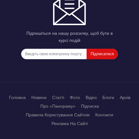
Підпишіться на нашу розсилку, щоб бути в
курсі подій
Підписатися
Головна
Новини
Статті
Фото
Відео
Блоги
Архів
Про «Панораму»
Підписка
Правила Користування Сайтом
Контакти
Реклама На Сайті