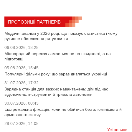
ПРОПОЗИЦІЇ ПАРТНЕРІВ
Медичні аналізи у 2026 році: що показує статистика і чому
рутинне обстеження рятує життя
06.08.2026, 18:28
Міжнародний переказ ламається не на швидкості, а на
підготовці
05.08.2026, 15:45
Популярні фільми року: що зараз дивляться українці
31.07.2026, 17:32
Зарядна станція для важких навантажень: дім під час
відключень, інструменти й тривала автономія
30.07.2026, 00:43
Екстремальна фіксація: коли не обійтися без алюмінієвого й
армованого скотчу
28.07.2026, 14:08
Усі новини