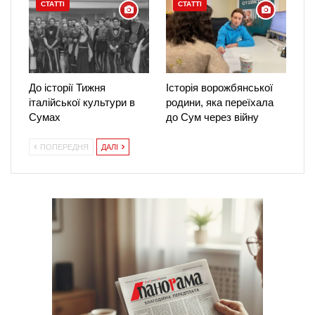
СТАТТІ
СТАТТІ
До історії Тижня
Історія ворожбянської
італійської культури в
родини, яка переїхала
Сумах
до Сум через війну
ПОПЕРЕДНЯ
ДАЛІ