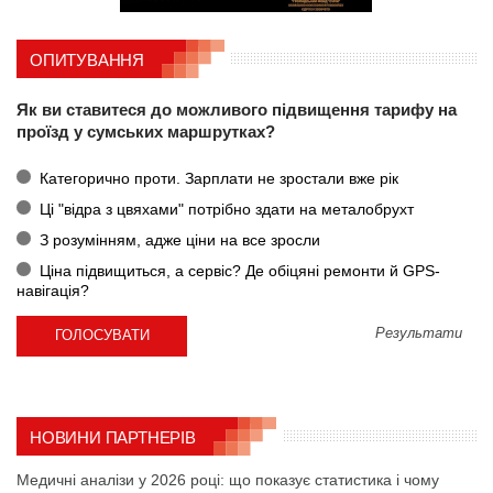
ОПИТУВАННЯ
Як ви ставитеся до можливого підвищення тарифу на
проїзд у сумських маршрутках?
Категорично проти. Зарплати не зростали вже рік
Ці "відра з цвяхами" потрібно здати на металобрухт
З розумінням, адже ціни на все зросли
Ціна підвищиться, а сервіс? Де обіцяні ремонти й GPS-
навігація?
Результати
НОВИНИ ПАРТНЕРІВ
Медичні аналізи у 2026 році: що показує статистика і чому