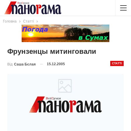
Головна
Статті
Фрунзенцы митинговали
СТАТТІ
15.12.2005
Від
Саша Бєлая