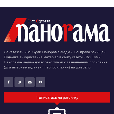
Сайт газети «Всі Суми Панорама-медіа». Всі права захищені.
Будь-яке використання матеріалів сайту газети «Всі Суми
Панорама-медіа» дозволено тільки c зазначенням посилання
(для інтернет-видань - гіперпосилання) на джерело.
Підписатись на розсилку