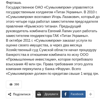
Фирташа.
Государственное ОАО «Сумыхимпром» управляется
государственным холдингом «Титан Украины». В 2010 г.
«Сумыхимпром» возглавил Игорь Лазакович, который до
этого четыре года работал заместителем председателя
правления «Крымского титана». Предыдущий
руководитель комбината Евгений Лапин ушел работать
заместителем гендиректора ГАК «Титан Украины».
В октябре 2011 г. «Сумыхимпром» заказал услуги по
оценке своего имущества, а через два месяца
Хозяйственный суд Сумской области начал процедуру
банкротства в отношении комбината по иску ООО
«Промышленные инвестиции», которое потребовало
взыскания 40 млн грн. Права требования этого долга
компания перекупила у банка «Форум». Всего
«Сумыхимпром» должен по кредитам свыше 1 млрд грн.
390
Поділитися
Друкувати
Facebook