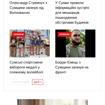
Олександр Стремоух з
У Сумах провели
Сумщини загинув під
інформаційні зустрічі
Волновахою
для мешканців
пошкоджених
обстрілами будинків
НОВИНИ
НОВИНИ
Сумські спортсмени
Богдан Ємець з
вибороли медалі у
Сумщини загинув на
пляжному волейболі
фронті
ПОПЕРЕДНЯ
ДАЛІ