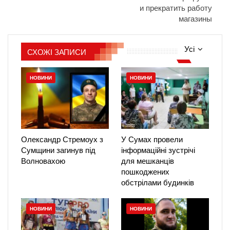
и прекратить работу
магазины
Усі
СХОЖІ ЗАПИСИ
НОВИНИ
НОВИНИ
Олександр Стремоух з
У Сумах провели
Сумщини загинув під
інформаційні зустрічі
Волновахою
для мешканців
пошкоджених
обстрілами будинків
НОВИНИ
НОВИНИ