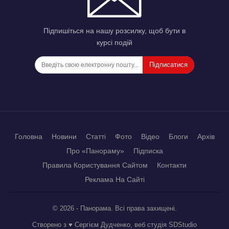
Підпишіться на нашу розсилку, щоб бути в
курсі подій
Підписатися
Головна
Новини
Статті
Фото
Відео
Блоги
Архів
Про «Панораму»
Підписка
Правила Користування Сайтом
Контакти
Реклама На Сайті
© 2026 - Панорама. Всі права захищені.
Створено з ♥ Сергієм Дудченко, веб студія
SDStudio