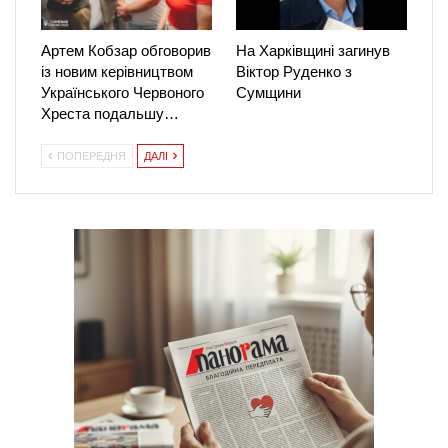
Артем Кобзар обговорив
На Харківщині загинув
із новим керівництвом
Віктор Руденко з
Українського Червоного
Сумщини
Хреста подальшу…
ПОПЕРЕДНЯ
ДАЛІ