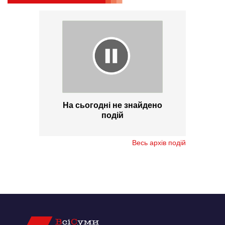
На сьогодні не знайдено
подій
Весь архів подій