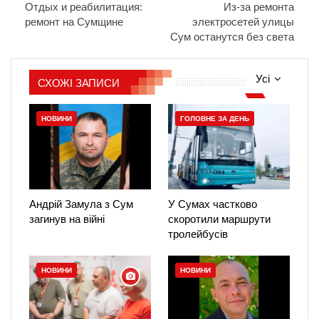
Отдых и реабилитация:
Из-за ремонта
ремонт на Сумщине
электросетей улицы
Сум останутся без света
Усі
СХОЖІ ЗАПИСИ
НОВИНИ
ГОЛОВНЕ ЗА ДЕНЬ
Андрій Замула з Сум
У Сумах частково
загинув на війні
скоротили маршрути
тролейбусів
НОВИНИ
НОВИНИ