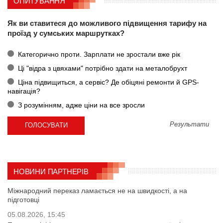
ОПИТУВАННЯ
Як ви ставитеся до можливого підвищення тарифу на
проїзд у сумських маршрутках?
Категорично проти. Зарплати не зростали вже рік
Ці "відра з цвяхами" потрібно здати на металобрухт
Ціна підвищиться, а сервіс? Де обіцяні ремонти й GPS-
навігація?
З розумінням, адже ціни на все зросли
Результати
НОВИНИ ПАРТНЕРІВ
Міжнародний переказ ламається не на швидкості, а на
підготовці
05.08.2026, 15:45