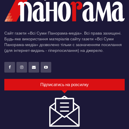
Сайт газети «Всі Суми Панорама-медіа». Всі права захищені.
Будь-яке використання матеріалів сайту газети «Всі Суми
Панорама-медіа» дозволено тільки c зазначенням посилання
(для інтернет-видань - гіперпосилання) на джерело.
Підписатись на розсилку