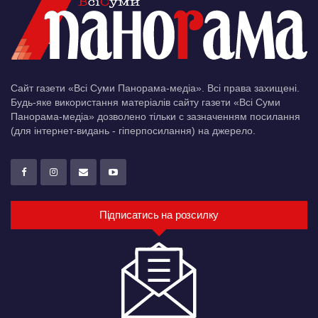
Сайт газети «Всі Суми Панорама-медіа». Всі права захищені.
Будь-яке використання матеріалів сайту газети «Всі Суми
Панорама-медіа» дозволено тільки c зазначенням посилання
(для інтернет-видань - гіперпосилання) на джерело.
Підписатись на розсилку