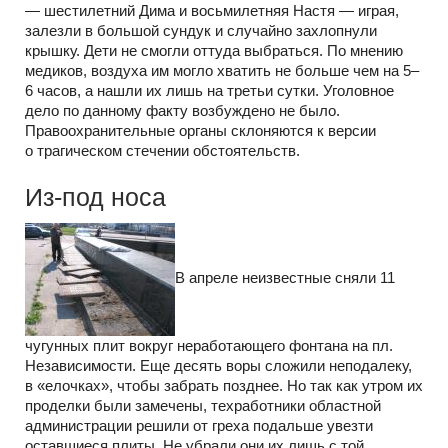
— шестилетний Дима и восьмилетняя Настя — играя,
залезли в большой сундук и случайно захлопнули
крышку. Дети не смогли оттуда выбраться. По мнению
медиков, воздуха им могло хватить не больше чем на 5–
6 часов, а нашли их лишь на третьи сутки. Уголовное
дело по данному факту возбуждено не было.
Правоохранительные органы склоняются к версии
о трагическом стечении обстоятельств.
Из-под носа
В апреле неизвестные сняли 11
чугунных плит вокруг неработающего фонтана на пл.
Независимости. Еще десять воры сложили неподалеку,
в «елочках», чтобы забрать позднее. Но так как утром их
проделки были замечены, техработники областной
администрации решили от греха подальше увезти
оставшиеся плиты. Не убрали они их лишь с той