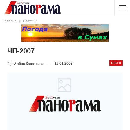
Головна
Статті
ЧП-2007
СТАТТІ
15.01.2008
Від
Алёна Касаткина