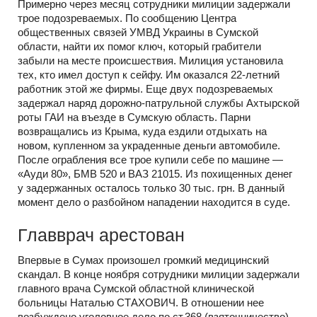
Примерно через месяц сотрудники милиции задержали
трое подозреваемых. По сообщению Центра
общественных связей УМВД Украины в Сумской
области, найти их помог ключ, который грабители
забыли на месте происшествия. Милиция установила
тех, кто имел доступ к сейфу. Им оказался 22-летний
работник этой же фирмы. Еще двух подозреваемых
задержал наряд дорожно-патрульной службы Ахтырской
роты ГАИ на въезде в Сумскую область. Парни
возвращались из Крыма, куда ездили отдыхать на
новом, купленном за украденные деньги автомобиле.
После ограбления все трое купили себе по машине —
«Ауди 80», БМВ 520 и ВАЗ 21015. Из похищенных денег
у задержанных осталось только 30 тыс. грн. В данный
момент дело о разбойном нападении находится в суде.
Главврач арестован
Впервые в Сумах произошел громкий медицинский
скандал. В конце ноября сотрудники милиции задержали
главного врача Сумской областной клинической
больницы Наталью СТАХОВИЧ. В отношении нее
возбуждено уголовное дело по ст.368 (взяточничество).