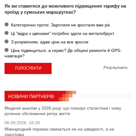
Як ви ставитеся до можливого підвищення тарифу на
проїзд у сумських маршрутках?
Категорично проти. Зарплати не зростали вже рік
Ці "відра з цвяхами" потрібно здати на металобрухт
З розумінням, адже ціни на все зросли
Ціна підвищиться, а сервіс? Де обіцяні ремонти й GPS-
навігація?
Результати
НОВИНИ ПАРТНЕРІВ
Медичні аналізи у 2026 році: що показує статистика і чому
рутинне обстеження рятує життя
06.08.2026, 18:28
Міжнародний переказ ламається не на швидкості, а на
підготовці