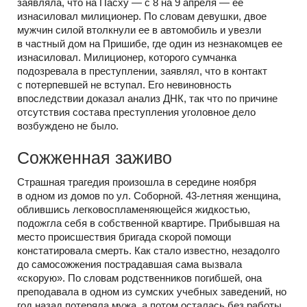
заявляла, что на Пасху — с 8 на 9 апреля — ее
изнасиловал милиционер. По словам девушки, двое
мужчин силой втолкнули ее в автомобиль и увезли
в частный дом на Пришибе, где один из незнакомцев ее
изнасиловал. Милиционер, которого сумчанка
подозревала в преступлении, заявлял, что в контакт
с потерпевшей не вступал. Его невиновность
впоследствии доказал анализ ДНК, так что по причине
отсутствия состава преступления уголовное дело
возбуждено не было.
Сожженная заживо
Страшная трагедия произошла в середине ноября
в одном из домов по ул. Соборной. 43-летняя женщина,
облившись легковоспламеняющейся жидкостью,
подожгла себя в собственной квартире. Прибывшая на
место происшествия бригада скорой помощи
констатировала смерть. Как стало известно, незадолго
до самосожжения пострадавшая сама вызвала
«скорую». По словам родственников погибшей, она
преподавала в одном из сумских учебных заведений, но
год назад потеряла мужа, а потом осталась без работы.