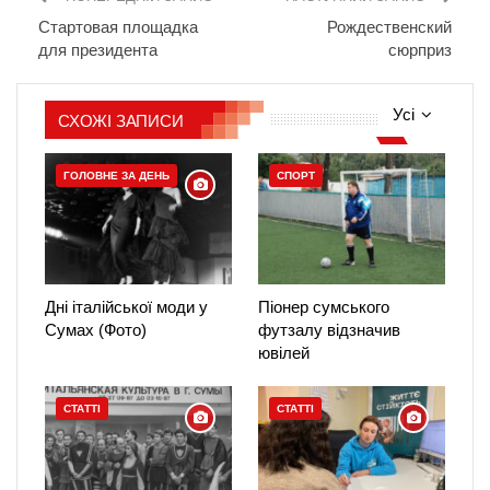
Стартовая площадка
Рождественский
для президента
сюрприз
Усі
СХОЖІ ЗАПИСИ
ГОЛОВНЕ ЗА ДЕНЬ
СПОРТ
Дні італійської моди у
Піонер сумського
Сумах (Фото)
футзалу відзначив
ювілей
СТАТТІ
СТАТТІ