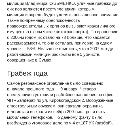
милиции Владимира КУЗЬМЕНКО, уличные грабежи до
сих пор являются преступлениями, которым
милиция и впредь будет уделять повышенное внимание.
Также по-прежнему обеспокоенность
правоохранительных органов вызывают кражи личного
имущества (в том числе автотранспорта). По сравнению
с 2006-м годом их стало на 78 больше. Что касается
раскрываемости, то она осталась примерно на одном
уровне — 53%. Нельзя не отметить, что в 2007-м году
работниками милиции раскрыты все 9 убийств,
совершенные в Сумах.
Грабеж года
Самое резонансное ограбление было совершено
в начале прошлого года — 9 января. Четверо
преступников устроили разбойное нападение на офис
ЧП «Баядера» по ул. Кировоградской,2. Вооруженные
огнестрельным оружием, они связали охранника
и логиста и выкрали из сейфа 200 тыс. грн. и пять
мобильных телефонов. По данному факту было
возбуждено уголовное дело по ч.4 ст.187 УК (разбой).