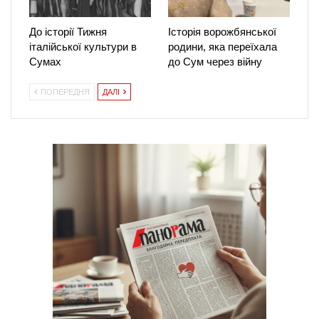
До історії Тижня
Історія ворожбянської
італійської культури в
родини, яка переїхала
Сумах
до Сум через війну
ПОПЕРЕДНЯ
ДАЛІ