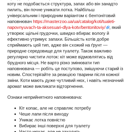
коту не подобається структура, запах або він занадто
пилить, він почне уникати лотка. Найбільш
універсальним і природним варіантом є бентонітовий
наповнювач
https://masterzoo.ua/ua/catalog/koti/tualeti-
napovnyuvach-ta-aksesuari-dlya-kotv/bentonitoviy/
, який
утворює щільні грудочки, швидко вбирає вологу й
ефективно утримує запахи. Більшість котів добре
сприймають цей тип, адже він схожий на ґрунт —
природне середовище для туалету. Також важливо
регулярно чистити лоток: кіт може відмовлятись від
брудного місця. Не варто різко змінювати тип
наповнювача — робіть це поступово, змішуючи старий із
новим. Спостерігайте за реакцією тварини після кожної
зміни. Коти мають дуже чутливий нюх, і навіть незначний
аромат може викликати відторгнення.
Ознаки неприйнятного наповнювача:
Кіт копає, але не справляє потребу
Чеше лапи після виходу
Уникає лотка повністю
Вибирає інші поверхні для туалету
Часто нюхає, але не заходить