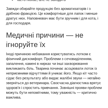
Завжди обирайте продукцію без ароматизаторів і з
дрібною фракцією. Це комфортніше для лапок і менше
дратує нюх. Наповнювач має бути зручним і для кота, і
для господаря.
Медичні причини — не
ігноруйте їх
Іноді причиною небажання користуватись лотком є
фізичний дискомфорт. Проблеми з сечовиділенням,
запалення, камені в нирках чи інші захворювання
викликають біль. Тварина починає асоціювати лоток із
неприємними відчуттями й уникає його. Якщо кіт часто
сідає без результату або видає жалібні звуки — негайно
зверніться до ветеринара. Своєчасна діагностика врятує
здоров’я і спростить привчання. Зовнішні прояви проблем
можуть бути непомітними, тому уважність — критично
важлива.