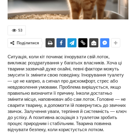
53
Поділитися
Ситуація, коли кіт починає ігнорувати свій лоток,
викликає роздратування у багатьох власників. Хоча ці
тварини зазвичай дуже охайні, певні фактори можуть
змусити їх змінити свою поведінку. Ігнорування туалету
— це не каприз, а сигнал про дискомфорт, стрес або
невдоволення умовами. Проблема вирішується, якщо
правильно визначити її причину. Інколи достатньо
змінити місце, наповнювач або сам лоток. Головне — не
сварити тварину, а допомогти їй повернутись до звичних
звичок. Залучення уваги, терпіння й системність — ключ
до успіху. А позитивна асоціація з туалетом зробить
процес природним і стабільним. Тварина повинна
відчувати безпеку, коли користується лотком.