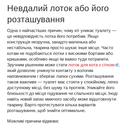
Невдалий лоток або його
розташування
Одна з найчастіших причин, чому кіт уникає туалету —
це невідповідність лотка його потребам. Якщо
конструкція незручна, занадто маленька або
нестабільна, тварина просто шукає інше місце. Часто
котам не подобаються лотки з високими бортами або
кришками, особливо якщо їм важко туди потрапити.
Зручним рішенням може стати
лоток для кота з сіткою
,
який дозволяє уникнути контакту з вологим
наповнювачем і зберігає лапки сухими. Розташування
також важливе — туалет має стояти у спокійному, легко
доступному місці, без шуму та протягів. Уникайте його
близькості до місця годування чи спального місця. Іноді
навіть новий запах миючого засобу може відштовхнути
тварину. Варто протестувати кілька варіантів
розташування, щоб знайти оптимальне.
Можливі причини відмови: