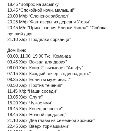
18.45 “Вопрос на засыпку”
19.45 “Спокойной ночи, малыши!”
20.00 М/ф “Слоненок заболел”
20.25 М/ф “Фантазеры из деревни Угоры”
20.45 М/с “Приключения Блинки Билла”. “Собака –
лучший друг”
21.10 Х/ф “Проделки сорванца”
Дом Кино
03.00, 11.00, 19.00 Т/с “Команда”
03.45 Х/ф “Вокзал для двоих”
06.00 Х/ф “Каир-2” вызывает “Альфу”
07.15 Х/ф “Каждый вечер в одиннадцать”
08.35 Х/ф “Если ты мужчина…”
09.50 Х/ф “Против течения”
11.45 Х/ф “Наши соседи”
13.05 Х/ф “Слуга”
15.20 Х/ф “Чужое имя”
16.45 Х/ф “Конец вечности”
19.45 Х/ф “Ночной продавец”
21.10 Х/ф “Две главы из семейной хроники”
22.45 Х/ф “Вверх тормашками”