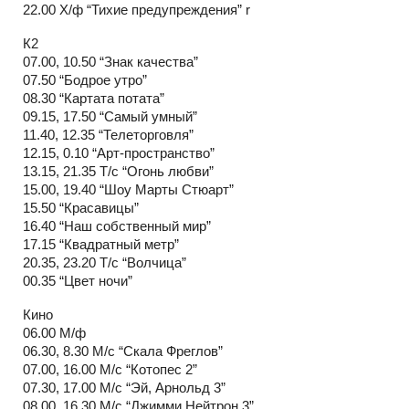
22.00 Х/ф “Тихие предупреждения” r
К2
07.00, 10.50 “Знак качества”
07.50 “Бодрое утро”
08.30 “Картата потата”
09.15, 17.50 “Самый умный”
11.40, 12.35 “Телеторговля”
12.15, 0.10 “Арт-пространство”
13.15, 21.35 Т/с “Огонь любви”
15.00, 19.40 “Шоу Марты Стюарт”
15.50 “Красавицы”
16.40 “Наш собственный мир”
17.15 “Квадратный метр”
20.35, 23.20 Т/с “Волчица”
00.35 “Цвет ночи”
Кино
06.00 М/ф
06.30, 8.30 М/с “Скала Фреглов”
07.00, 16.00 М/с “Котопес 2”
07.30, 17.00 М/с “Эй, Арнольд 3”
08.00, 16.30 М/с “Джимми Нейтрон 3”