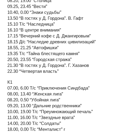
08.20, 19.00 “Столица”
09.25, 23.45 “Вести”
10.40, 0.00 “Знаки судьбы”
13.50 “В гостях у Д. Гордона”. В. Гафт
15.10 Т/с “Наследница”
16.10 “В центре внимания”
17.15 “Вечерний кофе с Д. Джангировым”
18.15 Д/с “Наследие древних цивилизаций”
18.55, 21.25 “Автофишки”
19.35 Т/с “Тайна блестящего камня”
20.50, 23.55 “Городская стража”
21.30 “В гостях у Д. Гордона”. Г. Хазанов
22.30 “Четвертая власть”
К1
07.00, 6.00 Т/с “Приключения Синдбада”
08.00, 13.40 “Женская лига”
08.20, 0.50 “Убойная лига”
09.20, 13.00 “Дальние родственники”
10.00, 19.00 Т/с “Преумножающий печаль”
11.00, 16.00 Т/с “Звездные врата”
14.00, 20.00 Т/с “Солдаты”
18.00, 0.00 Т/с “Менталист” r