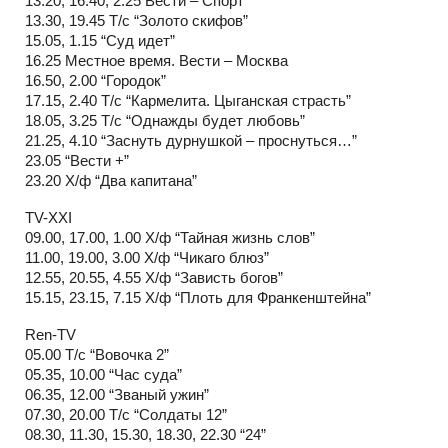
13.20, 16.40, 2.25 Вести – Спорт
13.30, 19.45 Т/с “Золото скифов”
15.05, 1.15 “Суд идет”
16.25 Местное время. Вести – Москва
16.50, 2.00 “Городок”
17.15, 2.40 Т/с “Кармелита. Цыганская страсть”
18.05, 3.25 Т/с “Однажды будет любовь”
21.25, 4.10 “Заснуть дурнушкой – проснуться…”
23.05 “Вести +”
23.20 Х/ф “Два капитана”
TV-XXI
09.00, 17.00, 1.00 Х/ф “Тайная жизнь слов”
11.00, 19.00, 3.00 Х/ф “Чикаго блюз”
12.55, 20.55, 4.55 Х/ф “Зависть богов”
15.15, 23.15, 7.15 Х/ф “Плоть для Франкенштейна”
Ren-TV
05.00 Т/с “Вовочка 2”
05.35, 10.00 “Час суда”
06.35, 12.00 “Званый ужин”
07.30, 20.00 Т/с “Солдаты 12”
08.30, 11.30, 15.30, 18.30, 22.30 “24”