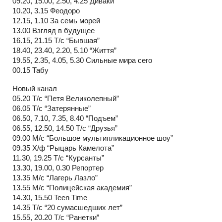
09.20, 15.00, 2.50, 4.25 Диваки
10.20, 3.15 Феодоро
12.15, 1.10 За семь морей
13.00 Взгляд в будущее
16.15, 21.15 Т/с “Бывшая”
18.40, 23.40, 2.20, 5.10 “Життя”
19.55, 2.35, 4.05, 5.30 Сильные мира сего
00.15 Табу
Новый канал
05.20 Т/с “Петя Великолепный”
06.05 Т/с “Затерянные”
06.50, 7.10, 7.35, 8.40 “Подъем”
06.55, 12.50, 14.50 Т/с “Друзья”
09.00 М/с “Большое мультипликационное шоу”
09.35 Х/ф “Рыцарь Камелота”
11.30, 19.25 Т/с “Курсанты”
13.30, 19.00, 0.30 Репортер
13.35 М/с “Лагерь Лазло”
13.55 М/с “Полицейская академия”
14.30, 15.50 Teen Time
14.35 Т/с “20 сумасшедших лет”
15.55, 20.20 Т/с “Ранетки”