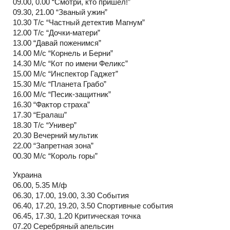
09.00, 0.00 “Смотри, кто пришел!”
09.30, 21.00 “Званый ужин”
10.30 Т/с “Частный детектив Магнум”
12.00 Т/с “Дочки-матери”
13.00 “Давай поженимся”
14.00 М/с “Корнель и Берни”
14.30 М/с “Кот по имени Феликс”
15.00 М/с “Инспектор Гаджет”
15.30 М/с “Планета Грабо”
16.00 М/с “Песик-защитник”
16.30 “Фактор страха”
17.30 “Ералаш”
18.30 Т/с “Универ”
20.30 Вечерний мультик
22.00 “Запретная зона”
00.30 М/с “Король горы”
Украина
06.00, 5.35 М/ф
06.30, 17.00, 19.00, 3.30 События
06.40, 17.20, 19.20, 3.50 Спортивные события
06.45, 17.30, 1.20 Критическая точка
07.20 Серебряный апельсин