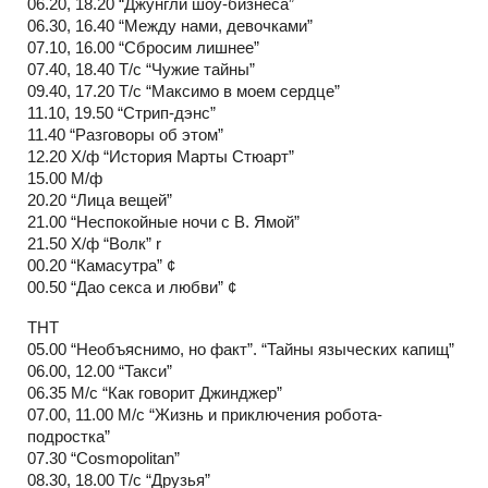
06.20, 18.20 “Джунгли шоу-бизнеса”
06.30, 16.40 “Между нами, девочками”
07.10, 16.00 “Сбросим лишнее”
07.40, 18.40 Т/с “Чужие тайны”
09.40, 17.20 Т/с “Максимо в моем сердце”
11.10, 19.50 “Стрип-дэнс”
11.40 “Разговоры об этом”
12.20 Х/ф “История Марты Стюарт”
15.00 М/ф
20.20 “Лица вещей”
21.00 “Неспокойные ночи с В. Ямой”
21.50 Х/ф “Волк” r
00.20 “Камасутра” ¢
00.50 “Дао секса и любви” ¢
ТНТ
05.00 “Необъяснимо, но факт”. “Тайны языческих капищ”
06.00, 12.00 “Такси”
06.35 М/с “Как говорит Джинджер”
07.00, 11.00 М/с “Жизнь и приключения робота-
подростка”
07.30 “Cosmopolitan”
08.30, 18.00 Т/с “Друзья”