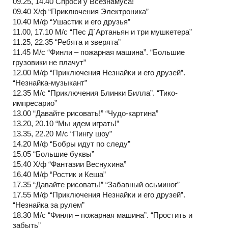
09.25, 14.40 Спроси у Всезнамуса!
09.40 Х/ф “Приключения Электроника”
10.40 М/ф “Ушастик и его друзья”
11.00, 17.10 М/с “Пес Д`Артаньян и три мушкетера”
11.25, 22.35 “Ребята и зверята”
11.45 М/с “Финли – пожарная машина”. “Большие
грузовики не плачут”
12.00 М/ф “Приключения Незнайки и его друзей”.
“Незнайка-музыкант”
12.35 М/с “Приключения Блинки Билла”. “Тико-
импресарио”
13.00 “Давайте рисовать!” “Чудо-картина”
13.20, 20.10 “Мы идем играть!”
13.35, 22.20 М/с “Пингу шоу”
14.20 М/ф “Бобры идут по следу”
15.05 “Большие буквы”
15.40 Х/ф “Фантазии Веснухина”
16.40 М/ф “Ростик и Кеша”
17.35 “Давайте рисовать!” “Забавный осьминог”
17.55 М/ф “Приключения Незнайки и его друзей”.
“Незнайка за рулем”
18.30 М/с “Финли – пожарная машина”. “Простить и
забыть”