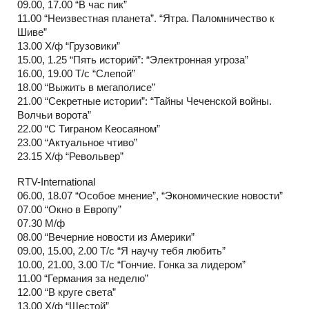
09.00, 17.00 “В час пик”
11.00 “Неизвестная планета”. “Ятра. Паломничество к
Шиве”
13.00 Х/ф “Грузовики”
15.00, 1.25 “Пять историй”: “Электронная угроза”
16.00, 19.00 Т/с “Слепой”
18.00 “Выжить в мегаполисе”
21.00 “Секретные истории”: “Тайны Чеченской войны.
Волчьи ворота”
22.00 “С Тиграном Кеосаяном”
23.00 “Актуальное чтиво”
23.15 Х/ф “Револьвер”
RTV-International
06.00, 18.07 “Особое мнение”, “Экономические новости”
07.00 “Окно в Европу”
07.30 М/ф
08.00 “Вечерние новости из Америки”
09.00, 15.00, 2.00 Т/с “Я научу тебя любить”
10.00, 21.00, 3.00 Т/с “Гончие. Гонка за лидером”
11.00 “Германия за неделю”
12.00 “В круге света”
13.00 Х/ф “Шестой”