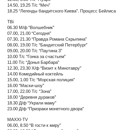
14.50, 19.25 Т/с “Меч”
18.25 “Легенды бандитского Киева”. Процесс Бейлиса
ТВi
06.30 М/ф “Волшебник”
07.00, 21.00 “Сегодня”
07.30, 21.30 “Правда Романа Скрыпина”
08.00, 19.00 Т/с “Бандитский Петербург”
09.00, 20.00 Т/с “Паутина 3”
10.00 Т/с “Гонка за счастьем”
11.00 Т/с “Донья Барбара”
12.30, 23.30 Х/ф “Визит к Минотавру”
14.00 Комедийный коктейль
15.00, 1.00 Т/с “Морская полиция”
16.00 “Маски-шоу”
17.00, 22.00 Т/с “Зона”
18.00 “Деревня дураков”
18.30 Д/ф “Украли маму”
23.00 Д/ф “Призраки монетного двора”
MAXXI-TV
06.00, 8.50 “В гости к миру”