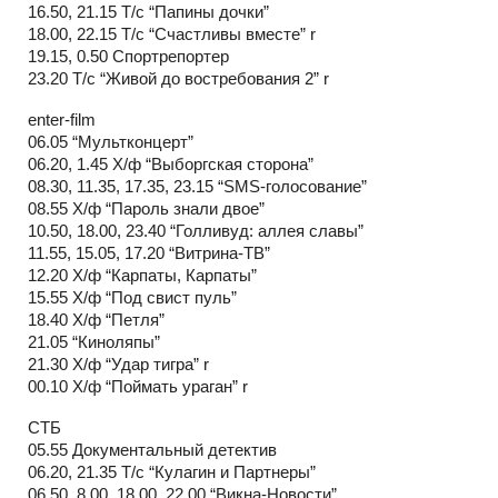
16.50, 21.15 Т/с “Папины дочки”
18.00, 22.15 Т/с “Счастливы вместе” r
19.15, 0.50 Спортрепортер
23.20 Т/с “Живой до востребования 2” r
enter-film
06.05 “Мультконцерт”
06.20, 1.45 Х/ф “Выборгская сторона”
08.30, 11.35, 17.35, 23.15 “SMS-голосование”
08.55 Х/ф “Пароль знали двое”
10.50, 18.00, 23.40 “Голливуд: аллея славы”
11.55, 15.05, 17.20 “Витрина-ТВ”
12.20 Х/ф “Карпаты, Карпаты”
15.55 Х/ф “Под свист пуль”
18.40 Х/ф “Петля”
21.05 “Киноляпы”
21.30 Х/ф “Удар тигра” r
00.10 Х/ф “Поймать ураган” r
СТБ
05.55 Документальный детектив
06.20, 21.35 Т/с “Кулагин и Партнеры”
06.50, 8.00, 18.00, 22.00 “Викна-Новости”