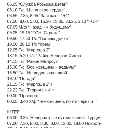
06.05 “Служба Розыска Детей”
06.10 Т/с “Цыганское сердце”
06.55, 7.35, 8.05 “Завтрак с 1+1”
07.00, 8.00, 9.00, 16.30, 19.30, 23.25, 3.10 “ТСН”
07.05 М/ф “Назад – к будущему”
09.05, 19.15 “ТСН. Стража”
09.50, 17.50 Т/с “Папины дочки”
10.50, 20.15 Т/с “Крем”
12.05 Т/с “Маргоша 2”
13.15, 5.20 Т/с “Район Беверли-Хиллз”
14.15 Т/с “Район Мелроуз”
15.30 Т/с “Все женщины – ведьмы”
16.50 Т/с “Не родись красивой”
19.10 “Погода”
21.15 Т/с “Маргоша 2” r
22.22 Т/с “Теория лжи” r
00.00 “Проспорт”
00.05, 3.40 Х/ф “Темно-синий, почти черный” r
IНТЕР
06.00, 3.35 “Невероятные путешествия”. Турция
07.00, 7.30, 8.00, 8.30, 9.00, 12.00, 18.00 Новости