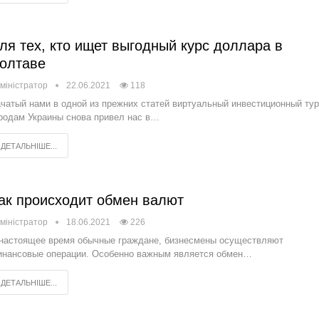
ля тех, кто ищет выгодный курс доллара в
олтаве
міністратор
22.06.2021
118
чатый нами в одной из прежних статей виртуальный инвестиционный тур
родам Украины снова привел нас в…
ДЕТАЛЬНІШЕ...
ак происходит обмен валют
міністратор
18.06.2021
226
настоящее время обычные граждане, бизнесмены осуществляют
нансовые операции. Особенно важным является обмен…
ДЕТАЛЬНІШЕ...