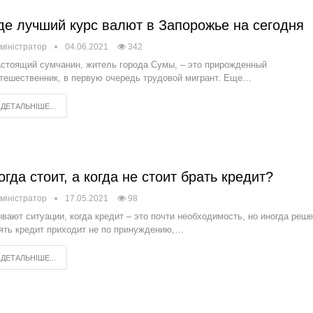
де лучший курс валют в Запорожье на сегодня
міністратор
04.06.2021
342
стоящий сумчанин, житель города Сумы, – это прирожденный
тешественник, в первую очередь трудовой мигрант. Еще…
ДЕТАЛЬНІШЕ...
огда стоит, а когда не стоит брать кредит?
міністратор
17.05.2021
98
вают ситуации, когда кредит – это почти необходимость, но иногда реш
ять кредит приходит не по принуждению,…
ДЕТАЛЬНІШЕ...