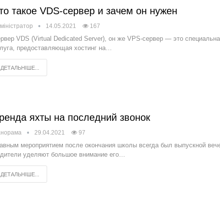
то такое VDS-сервер и зачем он нужен
міністратор
14.05.2021
167
рвер VDS (Virtual Dedicated Server), он же VPS-сервер — это специальн
луга, предоставляющая хостинг на…
ДЕТАЛЬНІШЕ...
ренда яхты на последний звонок
анорама
29.04.2021
97
авным мероприятием после окончания школы всегда был выпускной веч
дители уделяют большое внимание его…
ДЕТАЛЬНІШЕ...