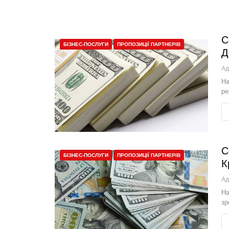
С
БІЗНЕС-ПОСЛУГИ
ПРОПОЗИЦІЇ ПАРТНЕРІВ
Д
Ад
На
ре
С
БІЗНЕС-ПОСЛУГИ
ПРОПОЗИЦІЇ ПАРТНЕРІВ
К
Ад
На
зр