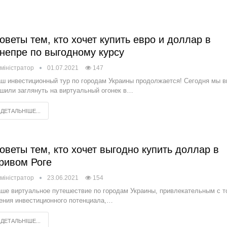
оветы тем, кто хочет купить евро и доллар в
непре по выгодному курсу
міністратор
01.07.2021
147
ш инвестиционный тур по городам Украины продолжается! Сегодня мы в
шили заглянуть на виртуальный огонек в…
ДЕТАЛЬНІШЕ...
оветы тем, кто хочет выгодно купить доллар в
ривом Роге
міністратор
23.06.2021
154
ше виртуальное путешествие по городам Украины, привлекательным с т
ения инвестиционного потенциала,…
ДЕТАЛЬНІШЕ...