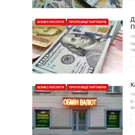
Д
БІЗНЕС-ПОСЛУГИ
ПРОПОЗИЦІЇ ПАРТНЕРІВ
П
Ад
На
го
К
БІЗНЕС-ПОСЛУГИ
ПРОПОЗИЦІЇ ПАРТНЕРІВ
Ад
В 
фи