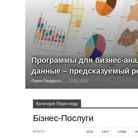
Программы для бизнес-ана
данные – предсказуемый р
Павло Парфентьєв
13.05.2022
Категорія Перегляду
Бізнес-Послуги
ФІЛЬТР:
ВСЕ
СВІТ
СУМИ
У