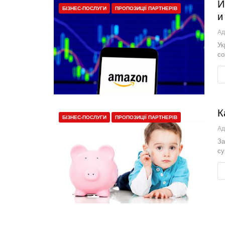
И
БІЗНЕС-ПОСЛУГИ
ПРОПОЗИЦІЇ ПАРТНЕРІВ
и
Ад
Ук
со
К
БІЗНЕС-ПОСЛУГИ
ПРОПОЗИЦІЇ ПАРТНЕРІВ
Ад
За
су