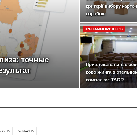
критерії вибору карто
коробок
ПРОПОЗИЦІЇ ПАРТНЕРІВ
лиза: точные
Привлекательные осо
езультат
коворкинга в отельно
комплексе TAOR…
КРАЇНА
СУМЩИНА