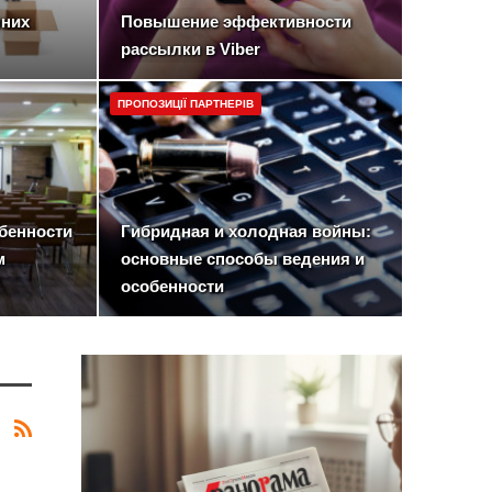
нних
Повышение эффективности
рассылки в Viber
ПРОПОЗИЦІЇ ПАРТНЕРІВ
бенности
Гибридная и холодная войны:
м
основные способы ведения и
особенности