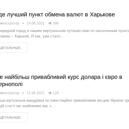
де лучший пункт обмена валют в Харькове
міністратор
14.06.2021
396
ередной город в нашем виртуальном путешествии по населенным пункт
раины – Харьков. И как, уже стало…
ДЕТАЛЬНІШЕ...
е найбільш привабливий курс долара і євро в
ернополі
міністратор
11.06.2021
128
ша віртуальна мандрівка по інвестиційно привабливим місцям України тр
цій статті ми знайомимо вас з…
ДЕТАЛЬНІШЕ...