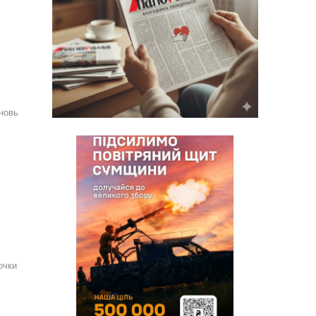
новь
очки