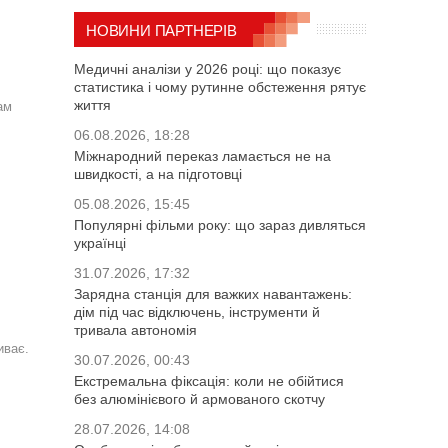
НОВИНИ ПАРТНЕРІВ
Медичні аналізи у 2026 році: що показує
статистика і чому рутинне обстеження рятує
життя
ам
06.08.2026, 18:28
Міжнародний переказ ламається не на
швидкості, а на підготовці
05.08.2026, 15:45
Популярні фільми року: що зараз дивляться
українці
31.07.2026, 17:32
Зарядна станція для важких навантажень:
дім під час відключень, інструменти й
тривала автономія
иває.
30.07.2026, 00:43
Екстремальна фіксація: коли не обійтися
без алюмінієвого й армованого скотчу
28.07.2026, 14:08