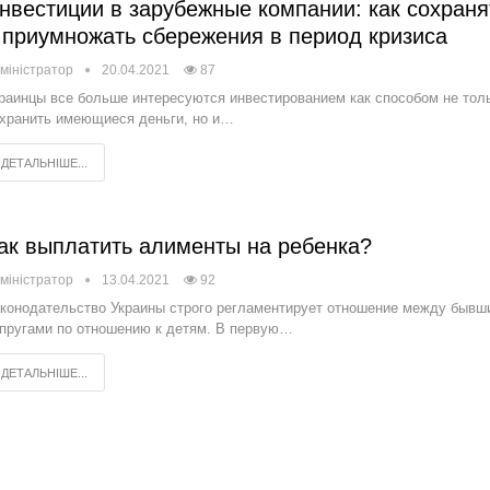
нвестиции в зарубежные компании: как сохраня
 приумножать сбережения в период кризиса
міністратор
20.04.2021
87
раинцы все больше интересуются инвестированием как способом не тол
хранить имеющиеся деньги, но и…
ДЕТАЛЬНІШЕ...
ак выплатить алименты на ребенка?
міністратор
13.04.2021
92
конодательство Украины строго регламентирует отношение между бывш
пругами по отношению к детям. В первую…
ДЕТАЛЬНІШЕ...