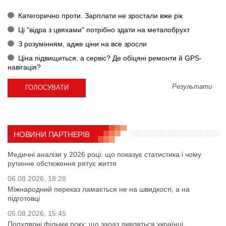
Категорично проти. Зарплати не зростали вже рік
Ці "відра з цвяхами" потрібно здати на металобрухт
З розумінням, адже ціни на все зросли
Ціна підвищиться, а сервіс? Де обіцяні ремонти й GPS-
навігація?
Результати
НОВИНИ ПАРТНЕРІВ
Медичні аналізи у 2026 році: що показує статистика і чому
рутинне обстеження рятує життя
06.08.2026, 18:28
Міжнародний переказ ламається не на швидкості, а на
підготовці
05.08.2026, 15:45
Популярні фільми року: що зараз дивляться українці