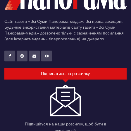
Сайт газети «Всі Суми Панорама-медіа». Всі права захищені.
Будь-яке використання матеріалів сайту газети «Всі Суми
Панорама-медіа» дозволено тільки c зазначенням посилання
(для інтернет-видань - гіперпосилання) на джерело.
Підписатись на розсилку
Підпишіться на нашу розсилку, щоб бути в
курсі подій