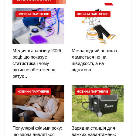
НОВИНИ ПАРТНЕРІВ
НОВИНИ ПАРТНЕРІВ
Медичні аналізи у 2026
Міжнародний переказ
році: що показує
ламається не на
статистика і чому
швидкості, а на
рутинне обстеження
підготовці
рятує…
НОВИНИ ПАРТНЕРІВ
НОВИНИ ПАРТНЕРІВ
Популярні фільми року:
Зарядна станція для
що зараз дивляться
важких навантажень: