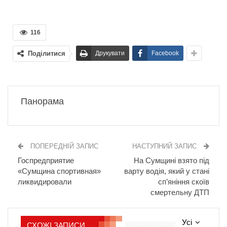
116
Поділитися
Друкувати
Facebook
Панорама
ПОПЕРЕДНІЙ ЗАПИС
НАСТУПНИЙ ЗАПИС
Госпредприятие
На Сумщині взято під
«Сумщина спортивная»
варту водія, який у стані
ликвидировали
сп’яніння скоїв
смертельну ДТП
Усі
СХОЖІ ЗАПИСИ