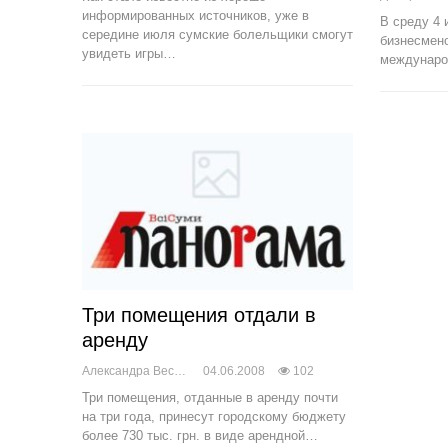
информированных источников, уже в
В среду 4 
середине июля сумские болельщики смогут
бизнесмено
увидеть игры…
междунаро
Три помещения отдали в
аренду
Александра Веснич
04.06.2008
102
Три помещения, отданные в аренду почти
на три года, принесут городскому бюджету
более 730 тыс. грн. в виде арендной…