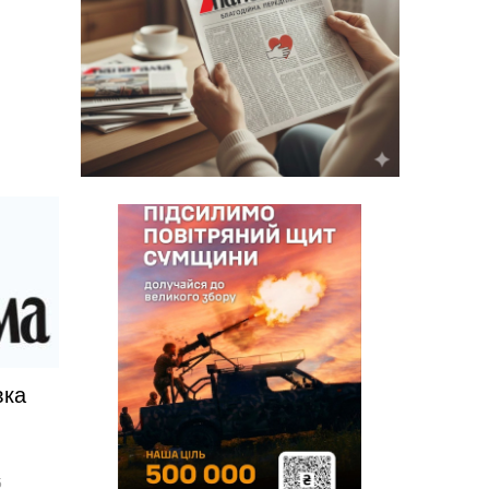
вка
5