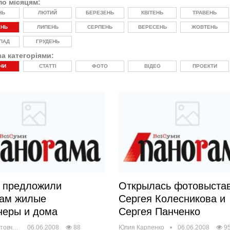
по місяцям:
НЬ
ЛЮТИЙ
БЕРЕЗЕНЬ
КВІТЕНЬ
ТРАВЕНЬ
ЕНЬ
ЛИПЕНЬ
СЕРПЕНЬ
ВЕРЕСЕНЬ
ЖОВТЕНЬ
ПАД
ГРУДЕНЬ
за категоріями:
НИ
СТАТТІ
ФОТО
ВІДЕО
ПРОЕКТИ
 предложили
Открылась фотовыста
нам жилые
Сергея Колесникова и
неры и дома
Сергея Панченко
Дмитрий Литовченко
06.06.2008
88
Юлия Карпенко
06.06.2008
9