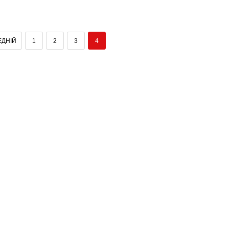
ДНІЙ
1
2
3
4