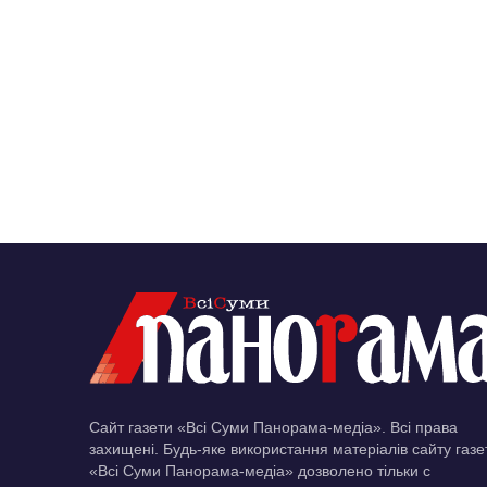
Сайт газети «Всі Суми Панорама-медіа». Всі права
захищені. Будь-яке використання матеріалів сайту газе
«Всі Суми Панорама-медіа» дозволено тільки c