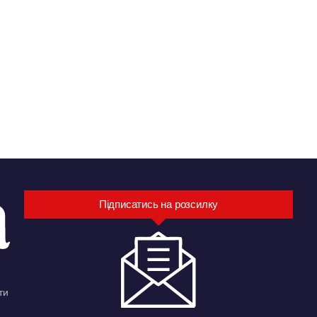
Підписатись на розсилку
ти