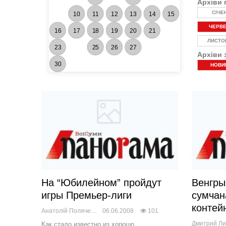
Архіви 
СІЧЕ
10
11
12
13
14
15
ЧЕРВ
16
17
18
19
20
21
ЛИСТО
23
25
26
27
Архіви 
30
НОВИ
На “Юбилейном” пройдут
Венгры
игры Премьер-лиги
сумча
контей
Анатолій Поляченко
06.06.2008
101
Как стало известно из хорошо