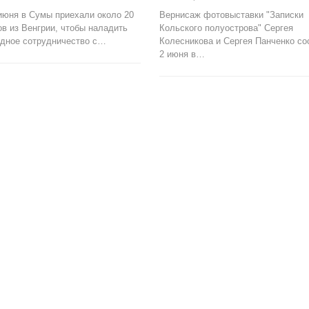
июня в Сумы приехали около 20
Вернисаж фотовыставки "Записки
в из Венгрии, чтобы наладить
Кольского полуострова" Сергея
дное сотрудничество с…
Колесникова и Сергея Панченко со
2 июня в…