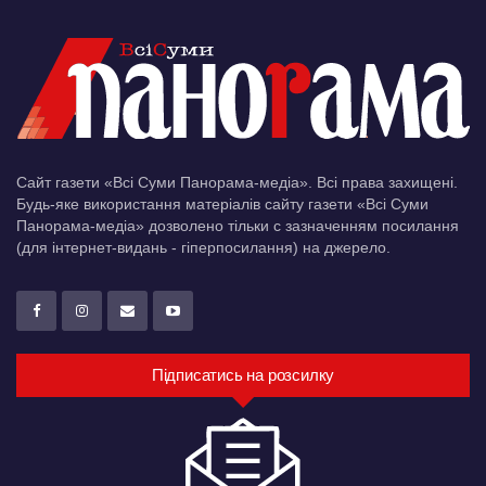
Сайт газети «Всі Суми Панорама-медіа». Всі права захищені.
Будь-яке використання матеріалів сайту газети «Всі Суми
Панорама-медіа» дозволено тільки c зазначенням посилання
(для інтернет-видань - гіперпосилання) на джерело.
Підписатись на розсилку