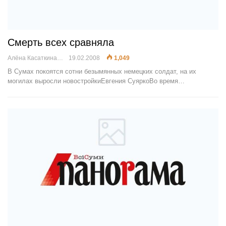
Смерть всех сравняла
Алёна Касаткина
19.02.2008
1,049
В Сумах покоятся сотни безымянных немецких солдат, на их
могилах выросли новостройкиЕвгения СуяркоВо время…