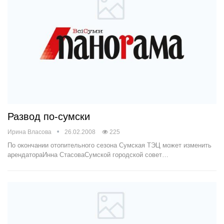
Развод по-сумски
Ирина Власова
26.02.2008
225
По окончании отопительного сезона Сумская ТЭЦ может изменить
арендатораИнна СтасоваСумской городской совет…