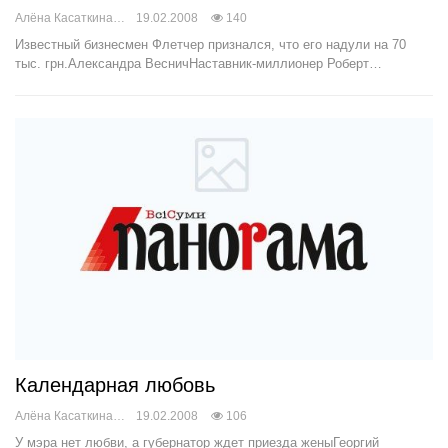
Алёна Касаткина
19.02.2008
140
Известный бизнесмен Флетчер признался, что его надули на 70
тыс. грн.Александра ВесничНаставник-миллионер Роберт…
Календарная любовь
Алёна Касаткина
19.02.2008
106
У мэра нет любви, а губернатор ждет приезда женыГеоргий