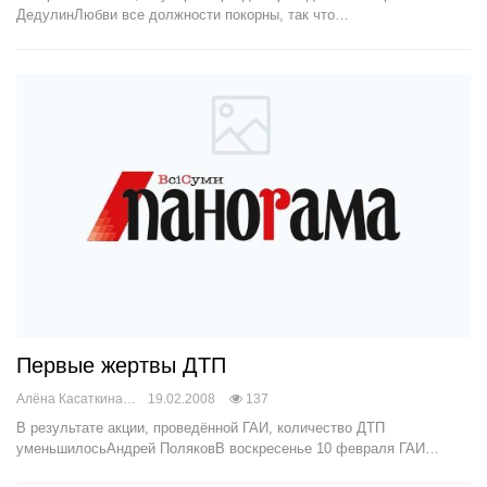
ДедулинЛюбви все должности покорны, так что…
Первые жертвы ДТП
Алёна Касаткина
19.02.2008
137
В результате акции, проведённой ГАИ, количество ДТП
уменьшилосьАндрей ПоляковВ воскресенье 10 февраля ГАИ…