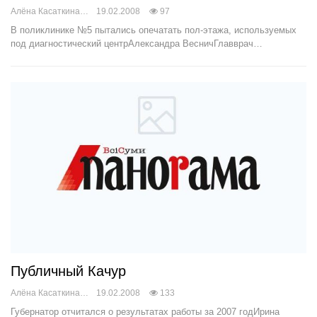
Алёна Касаткина
19.02.2008
97
В поликлинике №5 пытались опечатать пол-этажа, используемых
под диагностический центрАлександра ВесничГлавврач…
Публичный Качур
Алёна Касаткина
19.02.2008
133
Губернатор отчитался о результатах работы за 2007 годИрина