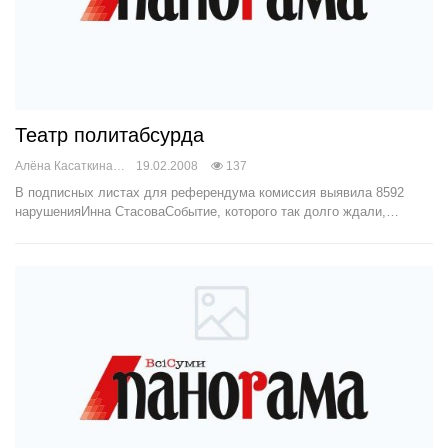
Театр политабсурда
Алёна Касаткина
19.02.2008
137
В подписных листах для референдума комиссия выявила 8592
нарушенияИнна СтасоваСобытие, которого так долго ждали,…