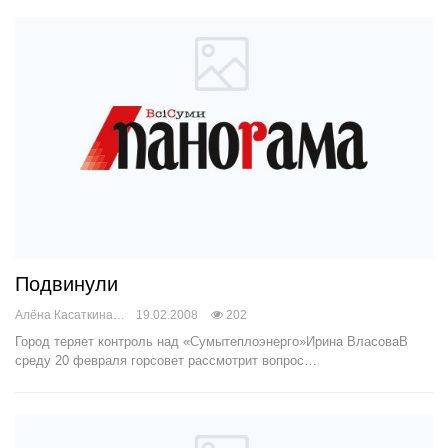
Подвинули
Алёна Касаткина
19.02.2008
202
Город теряет контроль над «Сумытеплоэнерго»Ирина ВласоваВ
среду 20 февраля горсовет рассмотрит вопрос…