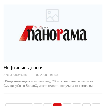
Нефтяные деньги
Алёна Касаткина
19.02.2008
144
Обещанные еще в прошлом году 20 млн. частично пришли на
СумщинуСаша БелаяСумская область получила от компании…