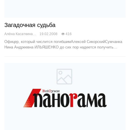
Загадочная судьба
Алёна Касаткина
19.02.2008
416
Офицер, который числится погибшимАлексей СикорскийСумчанка
Нина Андреевна ИЛЬЯШЕНКО до сих пор надеется получить…