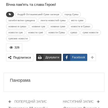
Вічна пам’ять та слава Герою!
Андрій Осташевський Суми загинув
город Сумы
загиблі воїни сумщина
лента новостей сумы
місто суми
новини в сумах
новини сум
новини суми
новости в Сумах
новости сум
новости сумі
новости Сумы
сумах
суми новости
сумские новости
326
Поділитися
Друкувати
Facebook
Панорама
ПОПЕРЕДНІЙ ЗАПИС
НАСТУПНИЙ ЗАПИС