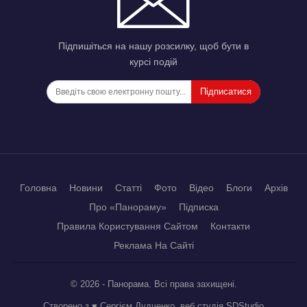
Підпишіться на нашу розсилку, щоб бути в
курсі подій
Підписатися
Головна
Новини
Статті
Фото
Відео
Блоги
Архів
Про «Панораму»
Підписка
Правила Користування Сайтом
Контакти
Реклама На Сайті
© 2026 - Панорама. Всі права захищені.
Створено з ♥ Сергієм Дудченко, веб студія
SDStudio