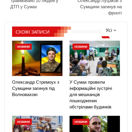
Травмовано 10 людей у
Олександр Луцаков з
ДТП у Сумах
Сумщини загинув на
фронті
Усі
СХОЖІ ЗАПИСИ
НОВИНИ
НОВИНИ
Олександр Стремоух з
У Сумах провели
Сумщини загинув під
інформаційні зустрічі
Волновахою
для мешканців
пошкоджених
обстрілами будинків
НОВИНИ
НОВИНИ