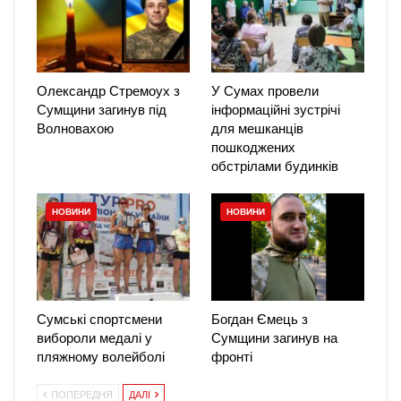
Олександр Стремоух з
У Сумах провели
Сумщини загинув під
інформаційні зустрічі
Волновахою
для мешканців
пошкоджених
обстрілами будинків
НОВИНИ
НОВИНИ
Сумські спортсмени
Богдан Ємець з
вибороли медалі у
Сумщини загинув на
пляжному волейболі
фронті
ПОПЕРЕДНЯ
ДАЛІ