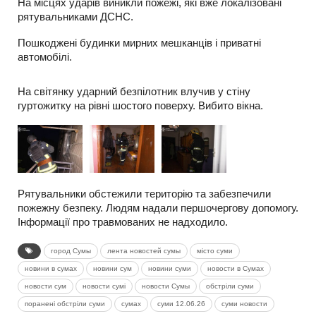
На місцях ударів виникли пожежі, які вже локалізовані
рятувальниками ДСНС.
Пошкоджені будинки мирних мешканців і приватні
автомобілі.
На світянку ударний безпілотник влучив у стіну
гуртожитку на рівні шостого поверху. Вибито вікна.
Рятувальники обстежили територію та забезпечили
пожежну безпеку. Людям надали першочергову допомогу.
Інформації про травмованих не надходило.
город Сумы
лента новостей сумы
місто суми
новини в сумах
новини сум
новини суми
новости в Сумах
новости сум
новости сумі
новости Сумы
обстріли суми
поранені обстріли суми
сумах
суми 12.06.26
суми новости