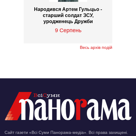
Народився Артем Гульцьо -
старший солдат ЗСУ,
уродженець Дружби
9 Серпень
Весь архів подій
Сайт газети «Всі Суми Панорама-медіа». Всі права захищені.