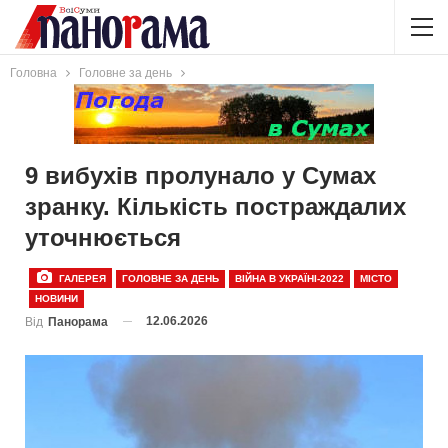
Головна
Головне за день
9 вибухів пролунало у Сумах
зранку. Кількість постраждалих
уточнюється
ГАЛЕРЕЯ
ГОЛОВНЕ ЗА ДЕНЬ
ВІЙНА В УКРАЇНІ-2022
МІСТО
НОВИНИ
12.06.2026
Від
Панорама