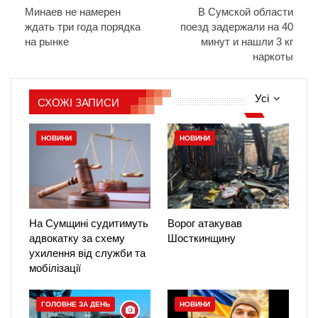
Минаев не намерен
В Сумской области
ждать три года порядка
поезд задержали на 40
на рынке
минут и нашли 3 кг
наркоты
Усі
СХОЖІ ЗАПИСИ
НОВИНИ
НОВИНИ
На Сумщині судитимуть
Ворог атакував
адвокатку за схему
Шосткинщину
ухилення від служби та
мобілізації
ГОЛОВНЕ ЗА ДЕНЬ
НОВИНИ