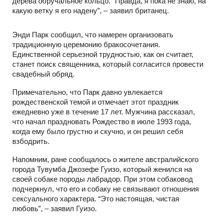
дерева обручальное кольцо. “Правда, я пока не знаю, на
какую ветку я его надену”, – заявил британец.
Энди Парк сообщил, что намерен организовать
традиционную церемонию бракосочетания.
Единственной серьезной трудностью, как он считает,
станет поиск священника, который согласится провести
свадебный обряд.
Примечательно, что Парк давно увлекается
рождественской темой и отмечает этот праздник
ежедневно уже в течение 17 лет. Мужчина рассказал,
что начал праздновать Рождество в июле 1993 года,
когда ему было грустно и скучно, и он решил себя
взбодрить.
Напомним, ране сообщалось о жителе австралийского
города Тувумба Джозефе Гуизо, который женился на
своей собаке породы лабрадор. При этом собаковод
подчеркнул, что его и собаку не связывают отношения
сексуального характера. “Это настоящая, чистая
любовь”, – заявил Гуизо.