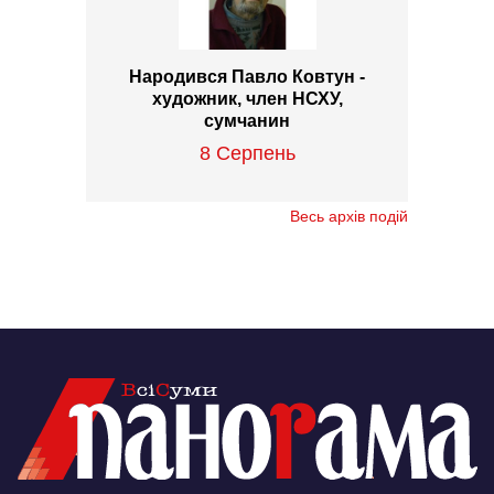
Народився Павло Ковтун -
художник, член НСХУ,
сумчанин
8 Серпень
Весь архів подій