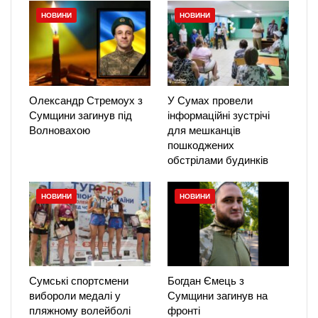
НОВИНИ
НОВИНИ
Олександр Стремоух з
У Сумах провели
Сумщини загинув під
інформаційні зустрічі
Волновахою
для мешканців
пошкоджених
обстрілами будинків
НОВИНИ
НОВИНИ
Сумські спортсмени
Богдан Ємець з
вибороли медалі у
Сумщини загинув на
пляжному волейболі
фронті