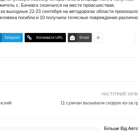
житель с. Бачевск скончался на месте происшествия.
за выходные 22-23 сентября на автодорогах области произошло
еловека погибли и 10 получили телесные повреждения различн
Telegram
Копіювати URL
Email
НАСТУПНИЙ ЗАП
нский
11 сумчан вызывали скорую из-за г
Більше Від Авт