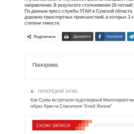
направлении. В результате столкновения 26-летний 
По данным пресс-службы УГАИ в Сумской области, 
дорожно-транспортных происшествий, в которых 3 ч
степени тяжести.
Поділитися
Друкувати
Facebook
Панорама
ПОПЕРЕДНІЙ ЗАПИС
Как Сумы встречали чудотворный Малочернетчи
образ Христа Спасителя “Хлеб Жизни”
СХОЖІ ЗАПИСИ