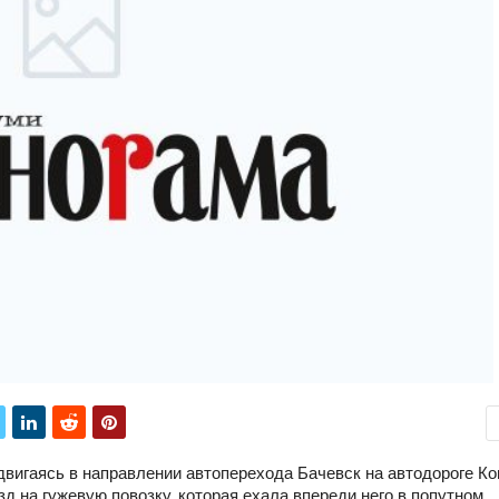
двигаясь в направлении автоперехода Бачевск на автодороге Ко
д на гужевую повозку, которая ехала впереди него в попутном