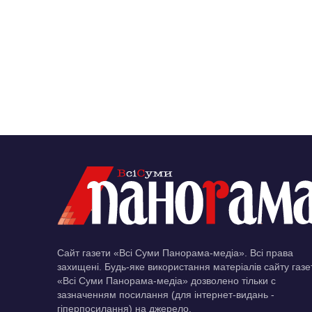
Сайт газети «Всі Суми Панорама-медіа». Всі права
захищені. Будь-яке використання матеріалів сайту газе
«Всі Суми Панорама-медіа» дозволено тільки c
зазначенням посилання (для інтернет-видань -
гіперпосилання) на джерело.