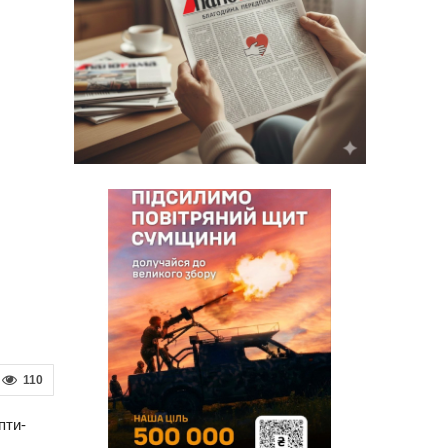
110
пти-