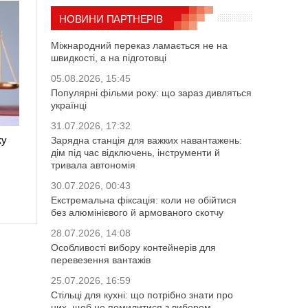
НОВИНИ ПАРТНЕРІВ
Міжнародний переказ ламається не на
швидкості, а на підготовці
05.08.2026, 15:45
Популярні фільми року: що зараз дивляться
українці
31.07.2026, 17:32
ку
Зарядна станція для важких навантажень:
дім під час відключень, інструменти й
тривала автономія
30.07.2026, 00:43
Екстремальна фіксація: коли не обійтися
без алюмінієвого й армованого скотчу
28.07.2026, 14:08
Особливості вибору контейнерів для
перевезення вантажів
25.07.2026, 16:59
Стільці для кухні: що потрібно знати про
них, щоб не помилитися з вибором