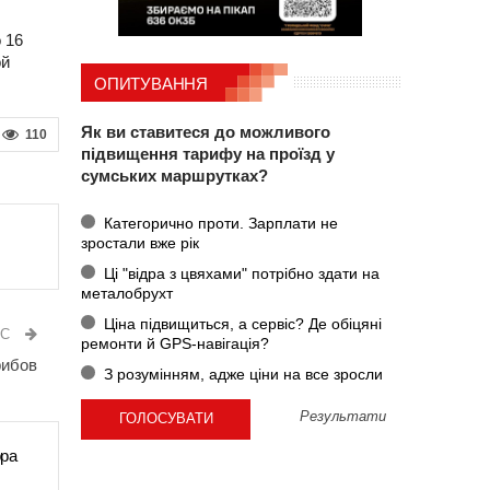
 16
ой
ОПИТУВАННЯ
Як ви ставитеся до можливого
110
підвищення тарифу на проїзд у
сумських маршрутках?
Категорично проти. Зарплати не
зростали вже рік
Ці "відра з цвяхами" потрібно здати на
металобрухт
Ціна підвищиться, а сервіс? Де обіцяні
ИС
ремонти й GPS-навігація?
рибов
З розумінням, адже ціни на все зросли
Результати
ора