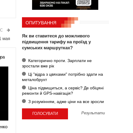
ОПИТУВАННЯ
ИС
Як ви ставитеся до можливого
1 мая
підвищення тарифу на проїзд у
сумських маршрутках?
ора
Категорично проти. Зарплати не
зростали вже рік
Ці "відра з цвяхами" потрібно здати на
металобрухт
Ціна підвищиться, а сервіс? Де обіцяні
ремонти й GPS-навігація?
З розумінням, адже ціни на все зросли
Результати
енко