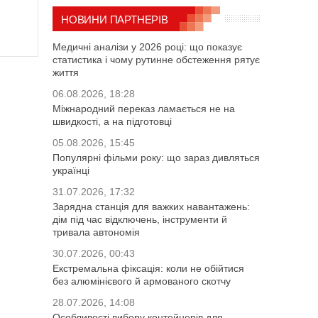
НОВИНИ ПАРТНЕРІВ
Медичні аналізи у 2026 році: що показує
статистика і чому рутинне обстеження рятує
життя
06.08.2026, 18:28
Міжнародний переказ ламається не на
швидкості, а на підготовці
05.08.2026, 15:45
Популярні фільми року: що зараз дивляться
українці
31.07.2026, 17:32
Зарядна станція для важких навантажень:
дім під час відключень, інструменти й
тривала автономія
30.07.2026, 00:43
Екстремальна фіксація: коли не обійтися
без алюмінієвого й армованого скотчу
28.07.2026, 14:08
Особливості вибору контейнерів для