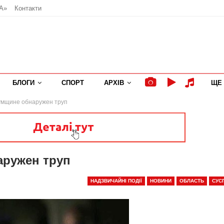
А»
Контакти
БЛОГИ
СПОРТ
АРХІВ
ЩЕ
умщине обнаружен труп
аружен труп
НАДЗВИЧАЙНІ ПОДІЇ
НОВИНИ
ОБЛАСТЬ
СУС