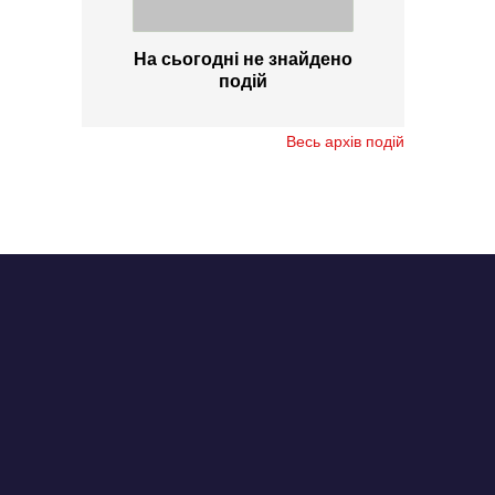
На сьогодні не знайдено
подій
Весь архів подій