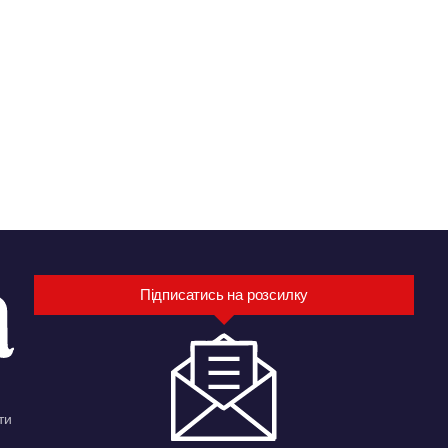
Підписатись на розсилку
ти