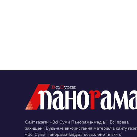
Сайт газети «Всі Суми Панорама-медіа». Всі права
захищені. Будь-яке використання матеріалів сайту газе
«Всі Суми Панорама-медіа» дозволено тільки c