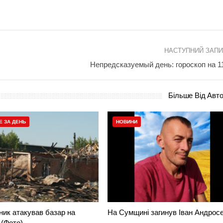
НАСТУПНИЙ ЗАП
Непредсказуемый день: гороскоп на 1
Більше Від Авт
Е ЗА ДЕНЬ
НОВИНИ
ник атакував базар на
На Сумщині загинув Іван Андрос
(Фото)