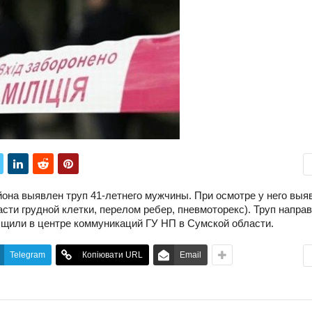
айона выявлен труп 41-летнего мужчины. При осмотре у него вы
ти грудной клетки, перелом ребер, пневмоторекс). Труп направ
бщили в центре коммуникаций ГУ НП в Сумской области.
Telegram
Копіювати URL
Email