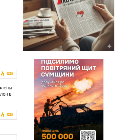
835
явлены
лен в
835