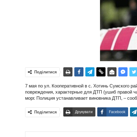
Поділитися
7 мая по ул. Кооперативной в с. Хотинь Сумского р
повреждения, характерные для ДТП (ушиб правой час
морг. Полиция устанавливает виновника ДТП, – соо
Поділитися
Друкувати
Facebook