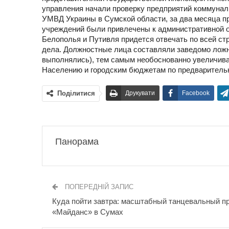
управления начали проверку предприятий коммунал
УМВД Украины в Сумской области, за два месяца пр
учреждений были привлечены к административной от
Белополья и Путивля придется отвечать по всей ст
дела. Должностные лица составляли заведомо ложн
выполнялись), тем самым необоснованно увеличива
Населению и городским бюджетам по предварительн
Поділитися
Друкувати
Facebook
Панорама
ПОПЕРЕДНІЙ ЗАПИС
Куда пойти завтра: масштабный танцевальный п
«Майданс» в Сумах