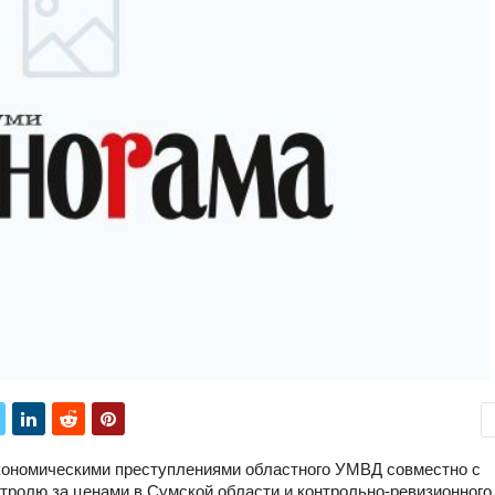
кономическими преступлениями областного УМВД совместно с
тролю за ценами в Сумской области и контрольно-ревизионного