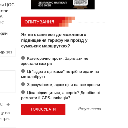
ции ЦОС
тели
м,
ые
ОПИТУВАННЯ
рий.
Як ви ставитеся до можливого
підвищення тарифу на проїзд у
сумських маршрутках?
103
Категорично проти. Зарплати не
зростали вже рік
Ці "відра з цвяхами" потрібно здати на
металобрухт
З розумінням, адже ціни на все зросли
Ціна підвищиться, а сервіс? Де обіцяні
ремонти й GPS-навігація?
ИС
Результати
ду на
н грн.