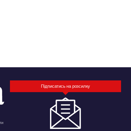
Підписатись на розсилку
ти