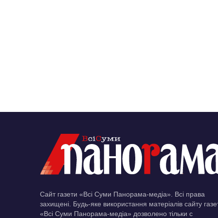
Сайт газети «Всі Суми Панорама-медіа». Всі права
захищені. Будь-яке використання матеріалів сайту газе
«Всі Суми Панорама-медіа» дозволено тільки c