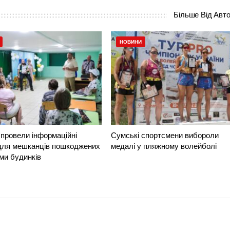
Більше Від Авт
НОВИНИ
провели інформаційні
Сумські спортсмени вибороли
 для мешканців пошкоджених
медалі у пляжному волейболі
ми будинків