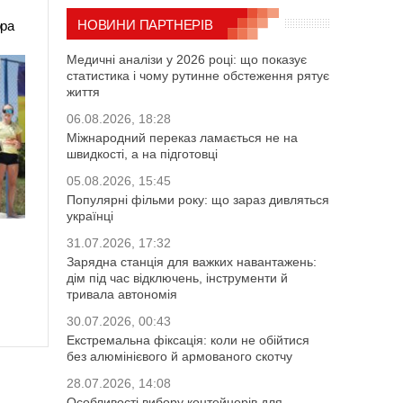
НОВИНИ ПАРТНЕРІВ
ора
Медичні аналізи у 2026 році: що показує
статистика і чому рутинне обстеження рятує
життя
06.08.2026, 18:28
Міжнародний переказ ламається не на
швидкості, а на підготовці
05.08.2026, 15:45
Популярні фільми року: що зараз дивляться
українці
31.07.2026, 17:32
Зарядна станція для важких навантажень:
дім під час відключень, інструменти й
тривала автономія
30.07.2026, 00:43
Екстремальна фіксація: коли не обійтися
без алюмінієвого й армованого скотчу
28.07.2026, 14:08
Особливості вибору контейнерів для