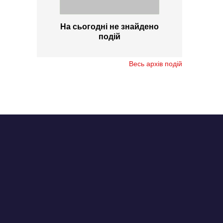
На сьогодні не знайдено
подій
Весь архів подій