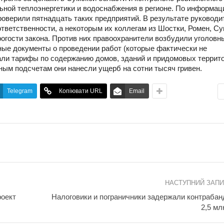
ьной теплоэнергетики и водоснабжения в регионе. По информа
оверили пятнадцать таких предприятий. В результате руководи
ветственности, а некоторым их коллегам из Шостки, Ромен, Су
рогости закона. Против них правоохранители возбудили уголовн
ые документы о проведении работ (которые фактически не
ли тарифы по содержанию домов, зданий и придомовых террито
ым подсчетам они нанесли ущерб на сотни тысяч гривен.
Telegram
Копіювати URL
Email
НАСТУПНИЙ ЗАП
роект
Налоговики и пограничники задержали контрабан
2,5 мл