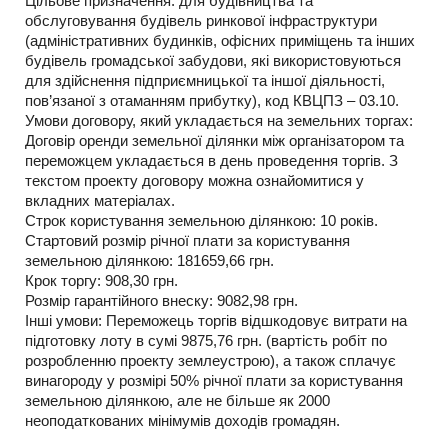
Цільове призначення: для будівництва та
обслуговування будівель ринкової інфраструктури
(адміністративних будинків, офісних приміщень та інших
будівель громадської забудови, які використовуються
для здійснення підприємницької та іншої діяльності,
пов’язаної з отаманням прибутку), код КВЦПЗ – 03.10.
Умови договору, який укладається на земельних торгах:
Договір оренди земельної ділянки між організатором та
переможцем укладається в день проведення торгів. З
текстом проекту договору можна ознайомитися у
вкладних матеріалах.
Строк користування земельною ділянкою: 10 років.
Стартовий розмір річної плати за користування
земельною ділянкою: 181659,66 грн.
Крок торгу: 908,30 грн.
Розмір гарантійного внеску: 9082,98 грн.
Інші умови: Переможець торгів відшкодовує витрати на
підготовку лоту в сумі 9875,76 грн. (вартість робіт по
розробленню проекту землеустрою), а також сплачує
винагороду у розмірі 50% річної плати за користування
земельною ділянкою, але не більше як 2000
неоподаткованих мінімумів доходів громадян.