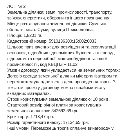
ЛОТ № 2
Земельна ділянка: землі промисловості, транспорту,
зв’язку, енергетики, оборони та іншого призначення.
Місце розташування земельної ділянки: Сумська
область, місто Суми, вулиця Прикордонна.
Площа: 1,8201 га.
Кадастровий номер: 5910136300:15:002:0033.
Цільове призначення: для розміщення та експлуатації
основних, підсобних і допоміжних будівель та споруд
підприємств переробної, машинобудівної та іншої
промисловості , код КВЦПЗ – 11.02.
Умови договору, який укладається на земельних торгах:
Договір оренди земельної ділянки між організатором та
переможцем укладається в день проведення торгів. З
текстом проекту договору можна ознайомитися у
вкладних матеріалах.
Строк користування земельною ділянкою: 10 років.
Стартовий розмір річної плати за користування
земельною ділянкою: 342693,89 грн.
Крок торгу: 1713,47 грн.
Розмір гарантійного внеску: 17134,69 грн.
Інші умови: Переможець торгів сплачує винагороду у