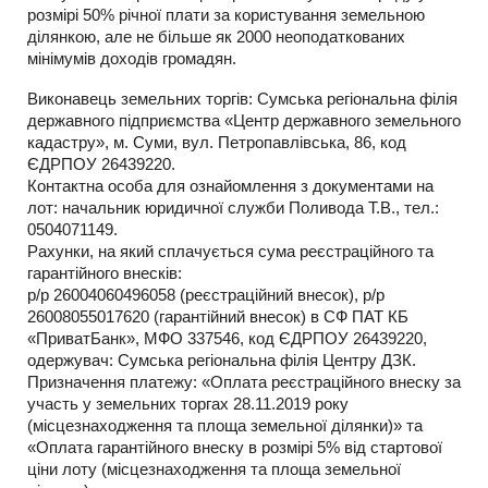
розмірі 50% річної плати за користування земельною
ділянкою, але не більше як 2000 неоподаткованих
мінімумів доходів громадян.
Виконавець земельних торгів: Сумська регіональна філія
державного підприємства «Центр державного земельного
кадастру», м. Суми, вул. Петропавлівська, 86, код
ЄДРПОУ 26439220.
Контактна особа для ознайомлення з документами на
лот: начальник юридичної служби Поливода Т.В., тел.:
0504071149.
Рахунки, на який сплачується сума реєстраційного та
гарантійного внесків:
р/р 26004060496058 (реєстраційний внесок), р/р
26008055017620 (гарантійний внесок) в СФ ПАТ КБ
«ПриватБанк», МФО 337546, код ЄДРПОУ 26439220,
одержувач: Сумська регіональна філія Центру ДЗК.
Призначення платежу: «Оплата реєстраційного внеску за
участь у земельних торгах 28.11.2019 року
(місцезнаходження та площа земельної ділянки)» та
«Оплата гарантійного внеску в розмірі 5% від стартової
ціни лоту (місцезнаходження та площа земельної