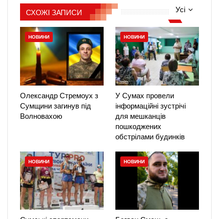
Усі
СХОЖІ ЗАПИСИ
НОВИНИ
НОВИНИ
Олександр Стремоух з
У Сумах провели
Сумщини загинув під
інформаційні зустрічі
Волновахою
для мешканців
пошкоджених
обстрілами будинків
НОВИНИ
НОВИНИ