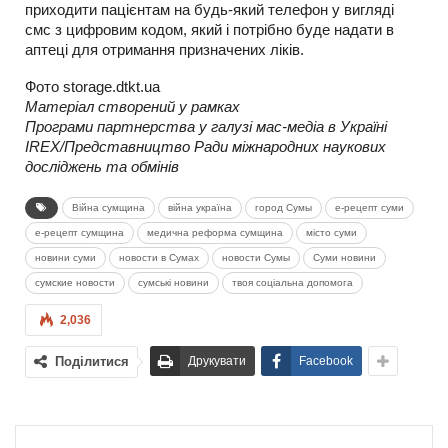
приходити пацієнтам на будь-який телефон у вигляді
смс з цифровим кодом, який і потрібно буде надати в
аптеці для отримання призначених ліків.
Фото storage.dtkt.ua
Матеріал створений у рамках
Програми партнерства у галузі мас-медіа в Україні
IREX/Представництво Ради міжнародних наукових
досліджень та обмінів
Війна сумщина
війна україна
город Сумы
е-рецепт суми
е-рецепт сумщина
медична реформа сумщина
місто суми
новини суми
новости в Сумах
новости Сумы
Суми новини
сумские новости
сумські новини
твоя соціальна допомога
2,036
Поділитися
Друкувати
Facebook