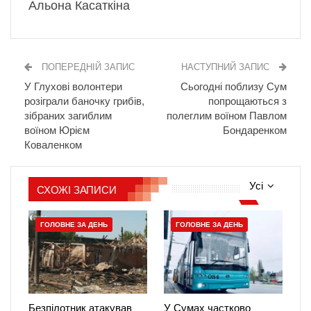
Альона Касаткіна
ПОПЕРЕДНІЙ ЗАПИС
НАСТУПНИЙ ЗАПИС
У Глухові волонтери
Сьогодні поблизу Сум
розіграли баночку грибів,
попрощаються з
зібраних загиблим
полеглим воїном Павлом
воїном Юрієм
Бондаренком
Коваленком
Усі
СХОЖІ ЗАПИСИ
ГОЛОВНЕ ЗА ДЕНЬ
ГОЛОВНЕ ЗА ДЕНЬ
Безпілотник атакував
У Сумах частково