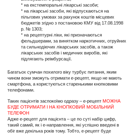
* на екстемпоральні лікарські засоби;
* на лікарські засоби, які відпускаються на
пільгових умовах за рахунок коштів місцевих
бюджетів згідно з постановою КМУ від 17.08.1998
р. № 1303;
* на рецептурні ліки, які призначаються
фельдшерами, за винятком наркотичних, отруйних
та сильнодіючих лікарських засобів, а також
лікарських засобів і медичних виробів, які
підлягають реімбурсації.
Багатьох сумчан похилого віку турбує питання, яким
чином вони зможуть отримати е-рецепт, якщо не мають
смартфона, а користуються старенькими кнопковими
телефонами.
Таких пацієнтів заспокоїмо одразу – е-рецепт
МОЖНА
БУДЕ ОТРИМАТИ І НА КНОПКОВИЙ МОБІЛЬНИЙ
ТЕЛЕФОН
Адже е-рецепт для пацієнта – це по суті набір цифр,
такий самий, як і е-направлення, які успішно введені в
обіг вже декілька років тому. Тобто, е-рецепт буде