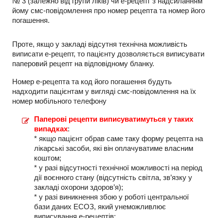
№ 3 (залежно від групи ліків) чи е-рецепт з надсиланням
йому смс-повідомлення про номер рецепта та номер його
погашення.
Проте, якщо у закладі відсутня технічна можливість
виписати е-рецепт, то пацієнту дозволяється виписувати
паперовий рецепт на відповідному бланку.
Номер е-рецепта та код його погашення будуть
надходити пацієнтам у вигляді смс-повідомлення на їх
номер мобільного телефону
Паперові рецепти виписуватимуться у таких
випадках
:
* якщо пацієнт обрав саме таку форму рецепта на
лікарські засоби, які він оплачуватиме власним
коштом;
* у разі відсутності технічної можливості на період
дії воєнного стану (відсутність світла, зв’язку у
закладі охорони здоров’я);
* у разі виникнення збою у роботі центральної
бази даних ЕСОЗ, який унеможливлює
виписування е-рецептів;