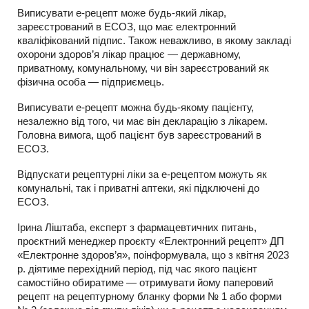
Виписувати е-рецепт може будь-який лікар,
зареєстрований в ЕСОЗ, що має електронний
кваліфікований підпис. Також неважливо, в якому закладі
охорони здоров’я лікар працює — державному,
приватному, комунальному, чи він зареєстрований як
фізична особа — підприємець.
Виписувати е-рецепт можна будь-якому пацієнту,
незалежно від того, чи має він декларацію з лікарем.
Головна вимога, щоб пацієнт був зареєстрований в
ЕСОЗ.
Відпускати рецептурні ліки за е-рецептом можуть як
комунальні, так і приватні аптеки, які підключені до
ЕСОЗ.
Ірина Ліштаба, експерт з фармацевтичних питань,
проєктний менеджер проєкту «Електронний рецепт» ДП
«Електронне здоров’я», поінформувала, що з квітня 2023
р. діятиме перехідний період, під час якого пацієнт
самостійно обиратиме — отримувати йому паперовий
рецепт на рецептурному бланку форми № 1 або форми