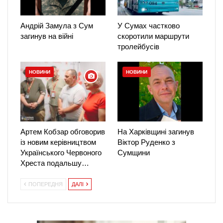
Андрій Замула з Сум
У Сумах частково
загинув на війні
скоротили маршрути
тролейбусів
НОВИНИ
НОВИНИ
Артем Кобзар обговорив
На Харківщині загинув
із новим керівництвом
Віктор Руденко з
Українського Червоного
Сумщини
Хреста подальшу…
ПОПЕРЕДНЯ
ДАЛІ