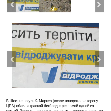
В Шостке по ул. К. Маркса (возле поворота в сторону
ЦРБ) облили краской бигборд с рекламой одной из
партий. Злоумышленник или злоумышленники подошли