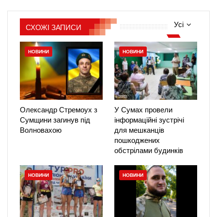
Усі
СХОЖІ ЗАПИСИ
НОВИНИ
НОВИНИ
Олександр Стремоух з
У Сумах провели
Сумщини загинув під
інформаційні зустрічі
Волновахою
для мешканців
пошкоджених
обстрілами будинків
НОВИНИ
НОВИНИ