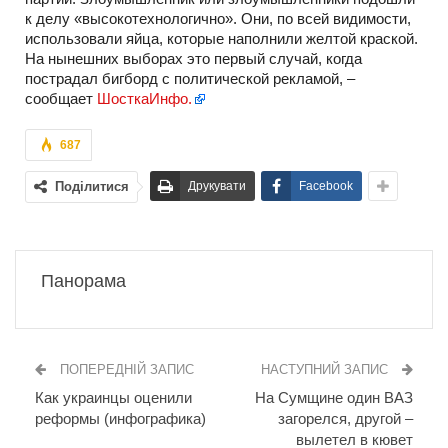
к делу «высокотехнологично». Они, по всей видимости,
использовали яйца, которые наполнили желтой краской.
На нынешних выборах это первый случай, когда
пострадал бигборд с политической рекламой, –
сообщает
ШосткаИнфо.
687
Поділитися
Друкувати
Facebook
Панорама
ПОПЕРЕДНІЙ ЗАПИС
НАСТУПНИЙ ЗАПИС
Как украинцы оценили
На Сумщине один ВАЗ
реформы (инфографика)
загорелся, другой –
вылетел в кювет