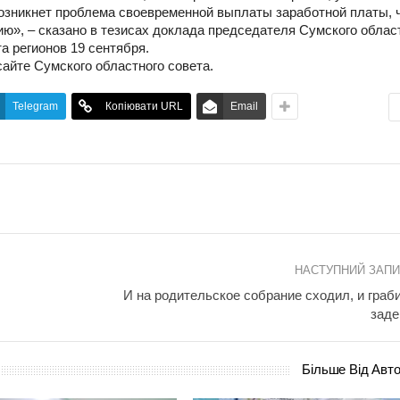
возникнет проблема своевременной выплаты заработной платы, 
ю», – сказано в тезисах доклада председателя Сумского облас
 регионов 19 сентября.
айте Сумского областного совета.
Telegram
Копіювати URL
Email
НАСТУПНИЙ ЗАП
И на родительское собрание сходил, и граб
зад
Більше Від Авт