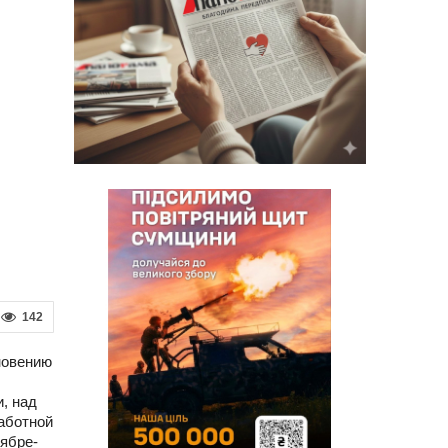
142
новению
, над
аботной
тябре-