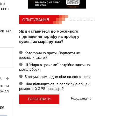
что
тного
ОПИТУВАННЯ
Як ви ставитеся до можливого
142
підвищення тарифу на проїзд у
сумських маршрутках?
Категорично проти. Зарплати не
зростали вже рік
Ці "відра з цвяхами" потрібно здати на
металобрухт
З розумінням, адже ціни на все зросли
ИС
Ціна підвищиться, а сервіс? Де обіцяні
ителя
ремонти й GPS-навігація?
ержал
Результати
ора