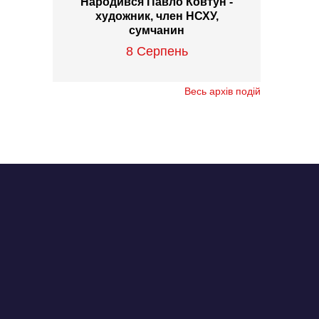
Народився Павло Ковтун -
художник, член НСХУ,
сумчанин
8 Серпень
Весь архів подій