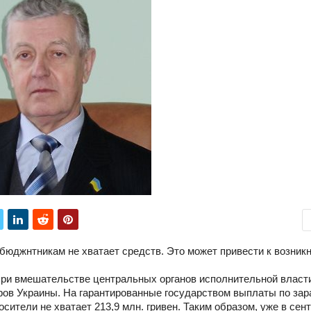
 бюджнтникам не хватает средств. Это может привести к возник
при вмешательстве центральных органов исполнительной власти
ов Украины. На гарантированные государством выплаты по зар
ители не хватает 213,9 млн. гривен. Таким образом, уже в сен