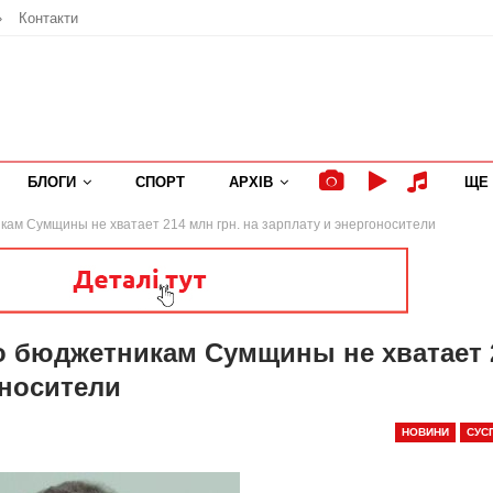
»
Контакти
БЛОГИ
СПОРТ
АРХІВ
ЩЕ
кам Сумщины не хватает 214 млн грн. на зарплату и энергоносители
о бюджетникам Сумщины не хватает 
оносители
НОВИНИ
СУС