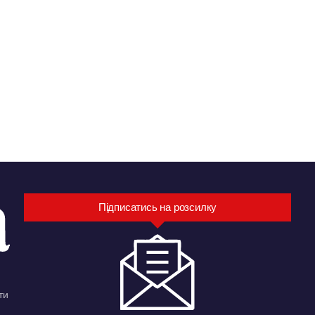
Підписатись на розсилку
ти