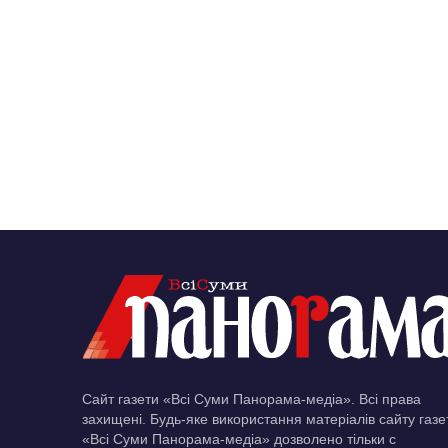
Сайт газети «Всі Суми Панорама-медіа». Всі права
захищені. Будь-яке використання матеріалів сайту газе
«Всі Суми Панорама-медіа» дозволено тільки c