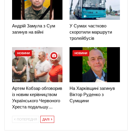
Андрій Замула з Сум
У Сумах частково
загинув на війні
скоротили маршрути
тролейбусів
НОВИНИ
НОВИНИ
Артем Кобзар обговорив
На Харківщині загинув
із новим керівництвом
Віктор Руденко з
Українського Червоного
Сумщини
Хреста подальшу…
ПОПЕРЕДНЯ
ДАЛІ