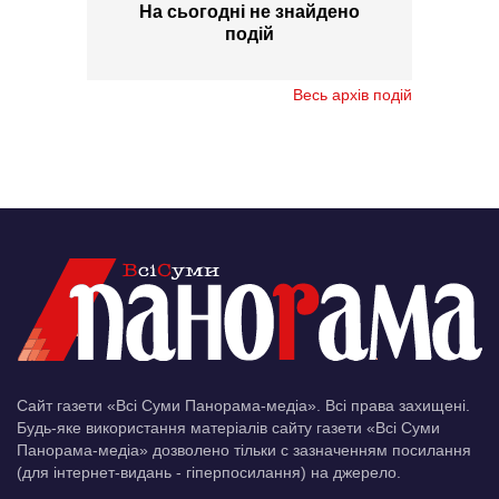
На сьогодні не знайдено
подій
Весь архів подій
Сайт газети «Всі Суми Панорама-медіа». Всі права захищені.
Будь-яке використання матеріалів сайту газети «Всі Суми
Панорама-медіа» дозволено тільки c зазначенням посилання
(для інтернет-видань - гіперпосилання) на джерело.