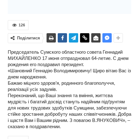
126
Поділитися
Председатель Сумского областного совета Геннадий
МИХАЙЛЕНКО 17 июня отпраздновал 64-летие. С днем
рождения его поздравил президент.
«Шановний Геннадію Володимировичу! Щиро вітаю Вас із
днем народження.
Бажаю міцного здоров’я, родинного благополуччя,
реалізації усіх задумів.
Переконаний, що Ваші знання та вміння, життєва
мудрість і багатий досвід стануть надійним підґрунтям
для нових трудових здобутків Сумщини, забезпечуючи
стійке зростання добробуту наших співвітчизників. Добра
і щастя Вам і Вашим рідним. З повагою В.ЯНУКОВИЧ», –
сказано в поздравлении.