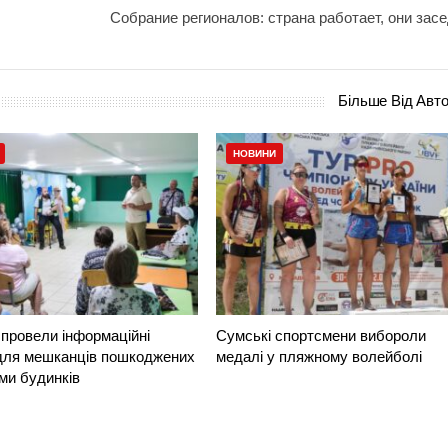
Собрание регионалов: страна работает, они зас
Більше Від Авт
НОВИНИ
провели інформаційні
Сумські спортсмени вибороли
 для мешканців пошкоджених
медалі у пляжному волейболі
ми будинків