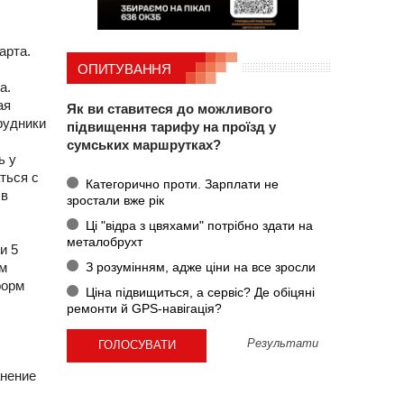
арта.
ОПИТУВАННЯ
а.
ая
Як ви ставитеся до можливого
рудники
підвищення тарифу на проїзд у
сумських маршрутках?
ь у
ться с
Категорично проти. Зарплати не
 в
зростали вже рік
Ці "відра з цвяхами" потрібно здати на
металобрухт
и 5
З розумінням, адже ціни на все зросли
ем
форм
Ціна підвищиться, а сервіс? Де обіцяні
ремонти й GPS-навігація?
Результати
анение