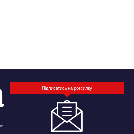
Підписатись на розсилку
ти