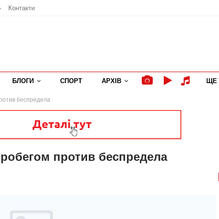
»
Контакти
БЛОГИ
СПОРТ
АРХІВ
ЩЕ
против беспредела
пробегом против беспредела