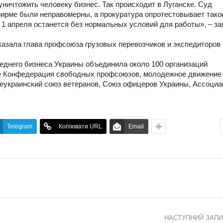
уничтожить человеку бизнес. Так происходит в Луганске. Суд
фирме были неправомерны, а прокуратура опротестовывает тако
1 апреля останется без нормальных условий для работы», – за
сказала глава профсоюза грузовых перевозчиков и экспедиторов
еднего бизнеса Украины объединила около 100 организаций
е Конфедерация свободных профсоюзов, молодежное движение
еукраинский союз ветеранов, Союз офицеров Украины, Ассоциа
Telegram
Копіювати URL
Email
НАСТУПНИЙ ЗАП