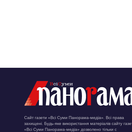
Сайт газети «Всі Суми Панорама-медіа». Всі права
захищені. Будь-яке використання матеріалів сайту газе
«Всі Суми Панорама-медіа» дозволено тільки c