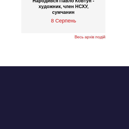
Народився Павло Ковтун -
художник, член НСХУ,
сумчанин
8 Серпень
Весь архів подій