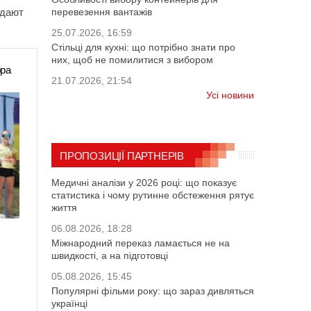
едают
перевезення вантажів
25.07.2026, 16:59
Стільці для кухні: що потрібно знати про
них, щоб не помилитися з вибором
ора
21.07.2026, 21:54
Усі новини
ПРОПОЗИЦІЇ ПАРТНЕРІВ
Медичні аналізи у 2026 році: що показує
статистика і чому рутинне обстеження рятує
життя
06.08.2026, 18:28
Міжнародний переказ ламається не на
швидкості, а на підготовці
05.08.2026, 15:45
Популярні фільми року: що зараз дивляться
українці