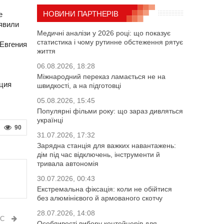
НОВИНИ ПАРТНЕРІВ
е
явили
Медичні аналізи у 2026 році: що показує
статистика і чому рутинне обстеження рятує
 Евгения
життя
06.08.2026, 18:28
Міжнародний переказ ламається не на
ция
швидкості, а на підготовці
05.08.2026, 15:45
Популярні фільми року: що зараз дивляться
українці
90
31.07.2026, 17:32
Зарядна станція для важких навантажень:
дім під час відключень, інструменти й
тривала автономія
30.07.2026, 00:43
Екстремальна фіксація: коли не обійтися
без алюмінієвого й армованого скотчу
28.07.2026, 14:08
ИС
Особливості вибору контейнерів для