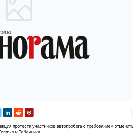
акция протеста участников автопробега с требованием отменит
Тигипко и Табачника.