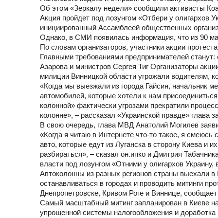
Об этом «Зеркалу недели» сообщили активисты Ко
Акция пройдет под лозунгом «Отбери у олигархов Ук
инициированный Ассамблеей общественных организац
Однако, в СМИ появилась информация, что из 90 ма
По словам организаторов, участники акции протес
Главными требованиями предпринимателей станут: 
Азарова и министров Сергея Тиг Организаторы акции
милиции Винницкой области угрожали водителям, ко
«Когда мы выезжали из города Гайсин, начальник м
автомобилей, которые хотели к нам присоединиться
колонной» фактически угрозами прекратили процесс
колонне», – рассказал «Украинской правде» глава з
В свою очередь, глава МВД Анатолий Могилев заявил
«Когда я читаю в Интернете что-то такое, я смеюсь 
авто, которые едут из Луганска в сторону Киева и и
разбираться», – сказал он.ипко и Дмитрия Табачник
власти под лозунгом «Отними у олигархов Украину, 
Автоколонны из разных регионов страны выехали в 
останавливаться в городах и проводить митинги про
Днепропетровске, Кривом Роге и Виннице, сообщае
Самый масштабный митинг запланирован в Киеве н
упрощенной системы налогообложения и доработка Н