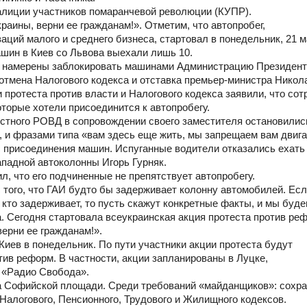
алиции участников помаранчевой революции (КУПР).
раины, верни ее гражданам!». Отметим, что автопробег,
ий малого и среднего бизнеса, стартовал в понедельник, 21 м
шин в Киев со Львова выехали лишь 10.
та намерены заблокировать машинами Администрацию Президент
отмена Налогового кодекса и отставка премьер-министра Никол
 протеста против власти и Налогового кодекса заявили, что сот
торые хотели присоединится к автопробегу.
естного РОВД в сопровождении своего заместителя остановилис
, и фразами типа «вам здесь еще жить, мы запрещаем вам двига
 присоединения машин. Испуганные водители отказались ехать
ападной автоколонны Игорь Гурняк.
, что его подчиненные не препятствует автопробегу.
с того, что ГАИ будто бы задерживает колонну автомобилей. Есл
х кто задерживает, то пусть скажут конкретные факты, и мы буд
а. Сегодня стартовала всеукраинская акция протеста против ре
верни ее гражданам!».
Киев в понедельник. По пути участники акции протеста будут
тив реформ. В частности, акции запланированы в Луцке,
т «Радио Свобода».
а Софийской площади. Среди требований «майданщиков»: сохр
алогового, Пенсионного, Трудового и Жилищного кодексов.