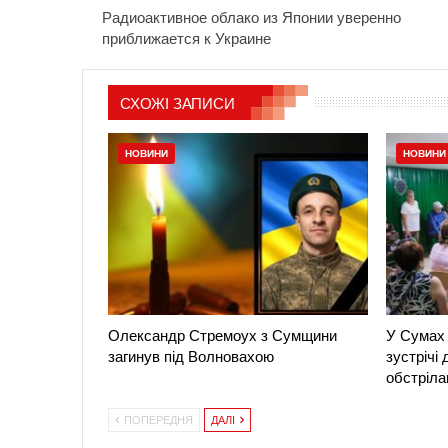
Радиоактивное облако из Японии уверенно
приближается к Украине
СХОЖІ ЗАПИСИ
НОВИНИ
НОВИНИ
Олександр Стремоух з Сумщини
У Сумах 
загинув під Волновахою
зустрічі
обстріла
ПОПЕРЕДНЯ
ДАЛІ