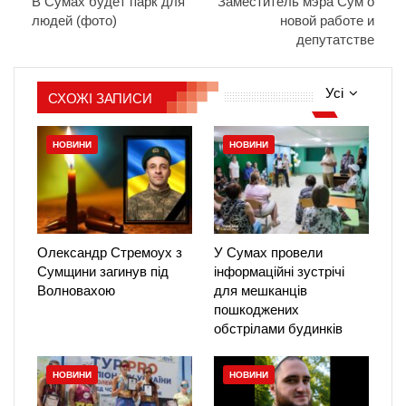
В Сумах будет парк для
Заместитель мэра Сум о
людей (фото)
новой работе и
депутатстве
Усі
СХОЖІ ЗАПИСИ
НОВИНИ
НОВИНИ
Олександр Стремоух з
У Сумах провели
Сумщини загинув під
інформаційні зустрічі
Волновахою
для мешканців
пошкоджених
обстрілами будинків
НОВИНИ
НОВИНИ