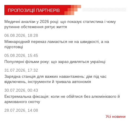
ПРОПОЗИЦІЇ ПАРТНЕРІВ
Медичні аналізи у 2026 році: що показує статистика і чому
рутинне обстеження рятує життя
06.08.2026, 18:28
Міжнародний переказ ламається не на швидкості, а на
підготовці
05.08.2026, 15:45
Популярні фільми року: що зараз дивляться українці
31.07.2026, 17:32
Зарядна станція для важких навантажень: дім під час
відключень, інструменти й тривала автономія
30.07.2026, 00:43
Екстремальна фіксація: коли не обійтися без алюмінієвого й
армованого скотчу
28.07.2026, 14:08
Усі новини