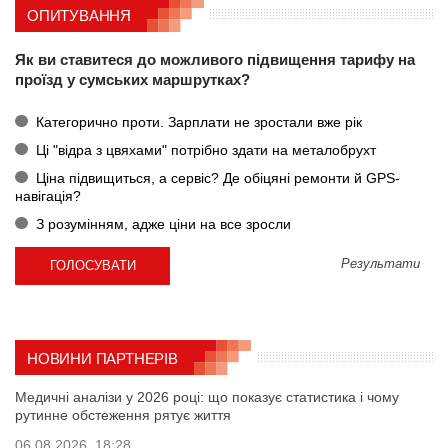
ОПИТУВАННЯ
Як ви ставитеся до можливого підвищення тарифу на
проїзд у сумських маршрутках?
Категорично проти. Зарплати не зростали вже рік
Ці "відра з цвяхами" потрібно здати на металобрухт
Ціна підвищиться, а сервіс? Де обіцяні ремонти й GPS-
навігація?
З розумінням, адже ціни на все зросли
Результати
НОВИНИ ПАРТНЕРІВ
Медичні аналізи у 2026 році: що показує статистика і чому
рутинне обстеження рятує життя
06.08.2026, 18:28