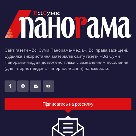
Сайт газети «Всі Суми Панорама-медіа». Всі права захищені.
Будь-яке використання матеріалів сайту газети «Всі Суми
Панорама-медіа» дозволено тільки c зазначенням посилання
(для інтернет-видань - гіперпосилання) на джерело.
Підписатись на розсилку