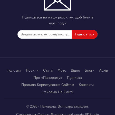
Підпишіться на нашу розсилку, щоб бути в
курсі подій
Підписатися
Головна
Новини
Статті
Фото
Відео
Блоги
Архів
Про «Панораму»
Підписка
Правила Користування Сайтом
Контакти
Реклама На Сайті
© 2026 - Панорама. Всі права захищені.
Створено з ♥ Сергієм Дудченко, веб студія
SDStudio