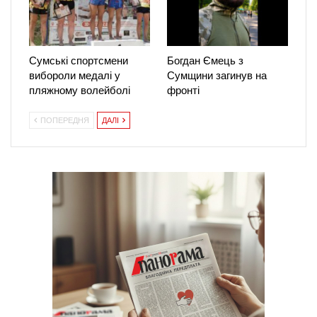
Сумські спортсмени
Богдан Ємець з
вибороли медалі у
Сумщини загинув на
пляжному волейболі
фронті
ПОПЕРЕДНЯ
ДАЛІ