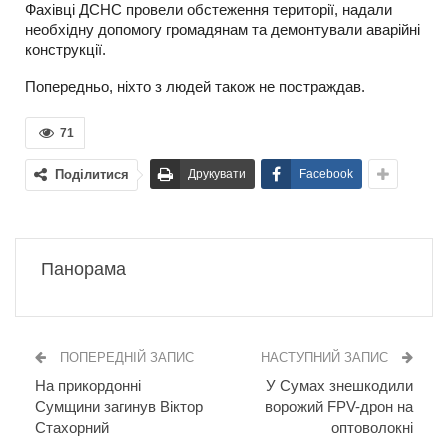
Фахівці ДСНС провели обстеження території, надали
необхідну допомогу громадянам та демонтували аварійні
конструкції.
Попередньо, ніхто з людей також не постраждав.
71
Поділитися
Друкувати
Facebook
Панорама
ПОПЕРЕДНІЙ ЗАПИС
НАСТУПНИЙ ЗАПИС
На прикордонні
У Сумах знешкодили
Сумщини загинув Віктор
ворожий FPV-дрон на
Стахорний
оптоволокні