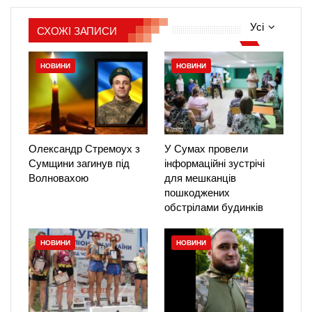
Усі
СХОЖІ ЗАПИСИ
НОВИНИ
НОВИНИ
Олександр Стремоух з
У Сумах провели
Сумщини загинув під
інформаційні зустрічі
Волновахою
для мешканців
пошкоджених
обстрілами будинків
НОВИНИ
НОВИНИ