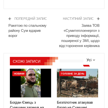
ПОПЕРЕДНІЙ ЗАПИС
НАСТУПНИЙ ЗАПИС
Ракетою по спальному
Заява ТОВ
району Сум вдарив
«Сумитеплоенерго» з
ворог
приводу інформації,
поширеної у ЗМІ, щодо
відсторонення керівника
Усі
СХОЖІ ЗАПИСИ
НОВИНИ
ГОЛОВНЕ ЗА ДЕНЬ
Богдан Ємець з
Безпілотник атакував
Сумщини загинув на
базар на Сумщині