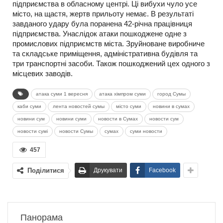
підприємства в обласному центрі. Ці вибухи чуло усе
місто, на щастя, жертв прильоту немає. В результаті
завданого удару була поранена 42-річна працівниця
підприємства. Унаслідок атаки пошкоджене одне з
промислових підприємств міста. Зруйноване виробниче
та складське приміщення, адміністративна будівля та
три транспортні засоби. Також пошкоджений цех одного з
місцевих заводів.
атака суми 1 вересня
атака хімпром суми
город Сумы
каби суми
лента новостей сумы
місто суми
новини в сумах
новини сум
новини суми
новости в Сумах
новости сум
новости сумі
новости Сумы
сумах
суми новости
457
Поділитися
Друкувати
Facebook
Панорама