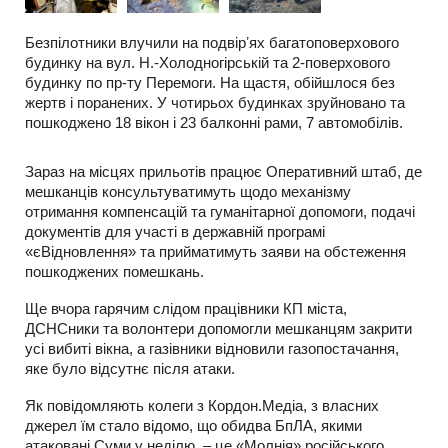
Безпілотники влучили на подвірʼях багатоповерхового
будинку на вул. Н.-Холодногірській та 2-поверхового
будинку по пр-ту Перемоги. На щастя, обійшлося без
жертв і поранених. У чотирьох будинках зруйновано та
пошкоджено 18 вікон і 23 балконні рами, 7 автомобілів.
Зараз на місцях прильотів працює Оперативний штаб, де
мешканців консультуватимуть щодо механізму
отримання компенсацій та гуманітарної допомоги, подачі
документів для участі в державній програмі
«єВідновлення» та прийматимуть заяви на обстеження
пошкоджених помешкань.
Ще вчора гарячим слідом працівники КП міста,
ДСНСники та волонтери допомогли мешканцям закрити
усі вибиті вікна, а газівники відновили газопостачання,
яке було відсутнє після атаки.
Як повідомляють колеги з Кордон.Медіа, з власних
джерел їм стало відомо, що обидва БпЛА, якими
атаковані Суми у неділю, – це «Молнія» російського