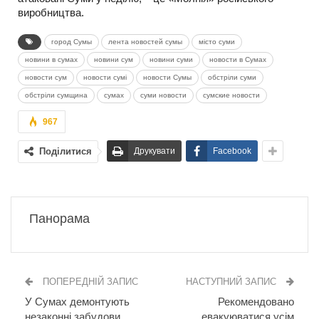
виробництва.
город Сумы
лента новостей сумы
місто суми
новини в сумах
новини сум
новини суми
новости в Сумах
новости сум
новости сумі
новости Сумы
обстріли суми
обстріли сумщина
сумах
суми новости
сумские новости
967
Поділитися
Друкувати
Facebook
Панорама
ПОПЕРЕДНІЙ ЗАПИС
НАСТУПНИЙ ЗАПИС
У Сумах демонтують
Рекомендовано
незаконні забудови
евакуюватися усім