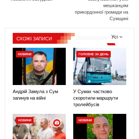
мешканцям
прикордонної громади на
Сумщині
Усі
СХОЖІ ЗАПИСИ
НОВИНИ
ГОЛОВНЕ ЗА ДЕНЬ
Андрій Замула з Сум
У Сумах частково
загинув на війні
скоротили маршрути
тролейбусів
НОВИНИ
НОВИНИ