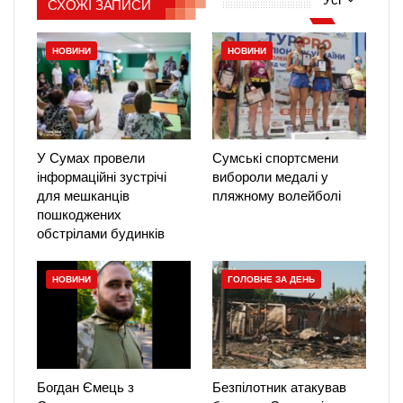
СХОЖІ ЗАПИСИ
НОВИНИ
НОВИНИ
У Сумах провели
Сумські спортсмени
інформаційні зустрічі
вибороли медалі у
для мешканців
пляжному волейболі
пошкоджених
обстрілами будинків
НОВИНИ
ГОЛОВНЕ ЗА ДЕНЬ
Богдан Ємець з
Безпілотник атакував