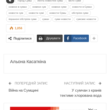
город Сумы
лента новостей сумы
місто суми
новини в сумах
новини сум
новини суми
новости в Сумах
новости сум
новости сумі
новости Сумы
обстріли суми
поранені обстріли суми
сумах
суми новости
сумские новости
1,056
Поділитися
Друкувати
Facebook
Альона Касаткіна
ПОПЕРЕДНІЙ ЗАПИС
НАСТУПНИЙ ЗАПИС
Війна на Сумщині
У сумчан з кранів
тектиме хлорована вода
Усі