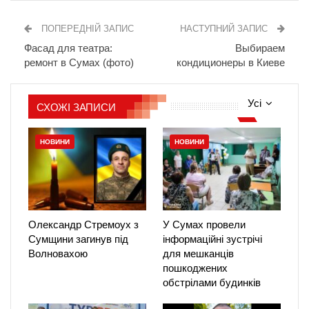
ПОПЕРЕДНІЙ ЗАПИС
НАСТУПНИЙ ЗАПИС
Фасад для театра:
Выбираем
ремонт в Сумах (фото)
кондиционеры в Киеве
Усі
СХОЖІ ЗАПИСИ
НОВИНИ
НОВИНИ
Олександр Стремоух з
У Сумах провели
Сумщини загинув під
інформаційні зустрічі
Волновахою
для мешканців
пошкоджених
обстрілами будинків