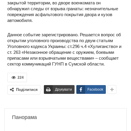
закрытой территории, во дворе военкомата он
обнаружил следы от взрыва гранаты: незначительные
повреждения асфальтового покрытия двора и кузов
автомобиля.
Данное событие зарегистрировано. Решается вопрос об
открытии уголовного производства по двум статьям
Уголовного кодекса Украины: ст.296 ч.4 «Хулиганство» и
ст. 263 «Незаконное обращение с оружием, боевыми
припасами или взрывчатыми веществами» – сообщает
сектор коммуникаций ГУНП в Сумской области.
224
Поділитися
Друкувати
Facebook
Панорама