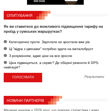
ОПИТУВАННЯ
Як ви ставитеся до можливого підвищення тарифу на
проїзд у сумських маршрутках?
Категорично проти. Зарплати не зростали вже рік
Ці "відра з цвяхами" потрібно здати на металобрухт
З розумінням, адже ціни на все зросли
Ціна підвищиться, а сервіс? Де обіцяні ремонти й GPS-
навігація?
Результати
НОВИНИ ПАРТНЕРІВ
Медичні аналізи у 2026 році: що показує статистика і чому