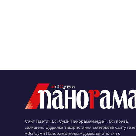
Сайт газети «Всі Суми Панорама-медіа». Всі права
захищені. Будь-яке використання матеріалів сайту газе
«Всі Суми Панорама-медіа» дозволено тільки c