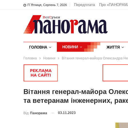
Передплата
Про «ПАНОРАМ
П`ятниця, Серпень 7, 2026
НОВИНИ
ГОЛОВНА
ЖИТТЯ
Головна
Новини
Вітання генерал-майора Олександра Нест
Вітання генерал-майора Олек
та ветеранам інженерних, раке
03.11.2023
Від
Панорама