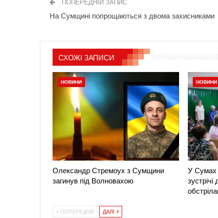
ПОПЕРЕДНІЙ ЗАПИС
На Сумщині попрощаються з двома захисниками
СХОЖІ ЗАПИСИ
НОВИНИ
НОВИНИ
Олександр Стремоух з Сумщини
У Сумах 
загинув під Волновахою
зустрічі
обстріла
ПОПЕРЕДНЯ
ДАЛІ