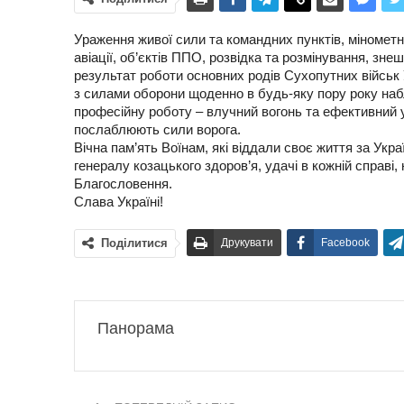
Ураження живої сили та командних пунктів, мінометни
авіації, об’єктів ППО, розвідка та розмінування, зн
результат роботи основних родів Сухопутних військ 
з силами оборони щоденно в будь-яку пору року на
професійну роботу – влучний вогонь та ефективний уд
послаблюють сили ворога.
Вічна пам’ять Воїнам, які віддали своє життя за Укр
генералу козацького здоров’я, удачі в кожній справі,
Благословення.
Слава Україні!
Поділитися
Друкувати
Facebook
Панорама