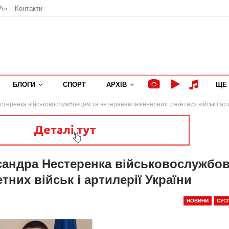
А»
Контакти
БЛОГИ
СПОРТ
АРХІВ
ЩЕ
еренка військовослужбовцям та ветеранам інженерних, ракетних військ і арт
сандра Нестеренка військовослужбо
тних військ і артилерії України
НОВИНИ
СУС