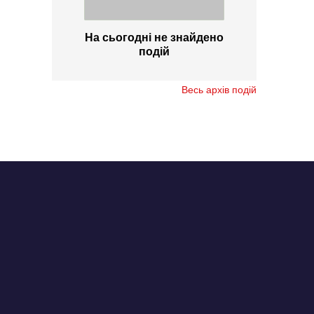
На сьогодні не знайдено
подій
Весь архів подій