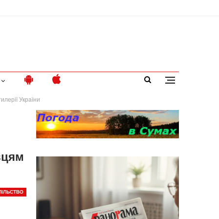
илерії України
вцям
ПІЛЬСТВО