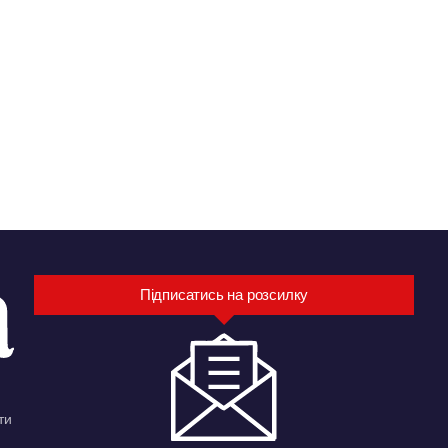
Підписатись на розсилку
ти