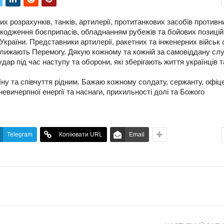
х розрахунків, танків, артилерії, протитанкових засобів противн
ешкодження боєприпасів, обладнанням рубежів та бойових позицій
України. Представники артилерії, ракетних та інженерних військ 
ближають Перемогу. Дякую кожному та кожній за самовіддану сл
ар під час наступу та оборони, які зберігають життя українців т
аїну та співчуття рідним. Бажаю кожному солдату, сержанту, офіц
 невичерпної енергії та наснаги, прихильності долі та Божого
Telegram
Копіювати URL
Email