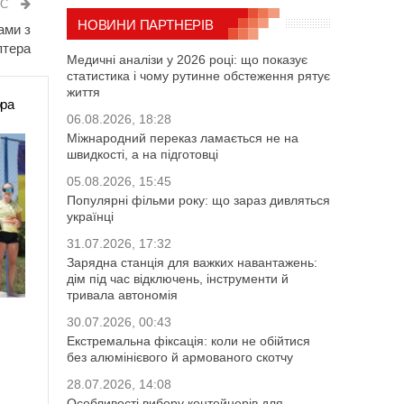
ИС
НОВИНИ ПАРТНЕРІВ
ами з
птера
Медичні аналізи у 2026 році: що показує
статистика і чому рутинне обстеження рятує
життя
ора
06.08.2026, 18:28
Міжнародний переказ ламається не на
швидкості, а на підготовці
05.08.2026, 15:45
Популярні фільми року: що зараз дивляться
українці
31.07.2026, 17:32
Зарядна станція для важких навантажень:
дім під час відключень, інструменти й
тривала автономія
30.07.2026, 00:43
Екстремальна фіксація: коли не обійтися
без алюмінієвого й армованого скотчу
28.07.2026, 14:08
Особливості вибору контейнерів для