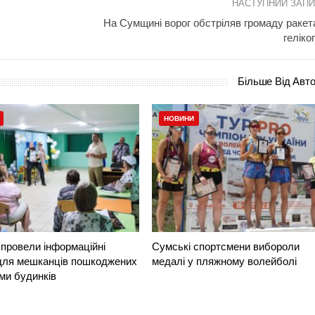
НАСТУПНИЙ ЗАП
На Сумщині ворог обстріляв громаду ракет
геліко
Більше Від Авт
НОВИНИ
провели інформаційні
Сумські спортсмени вибороли
 для мешканців пошкоджених
медалі у пляжному волейболі
ми будинків