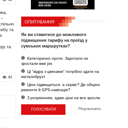
ика,
 –
ОПИТУВАННЯ
спільно
ужбу та
Як ви ставитеся до можливого
а
підвищення тарифу на проїзд у
сумських маршрутках?
еру та
Категорично проти. Зарплати не
зростали вже рік
Ці "відра з цвяхами" потрібно здати на
металобрухт
62
Ціна підвищиться, а сервіс? Де обіцяні
ремонти й GPS-навігація?
З розумінням, адже ціни на все зросли
Результати