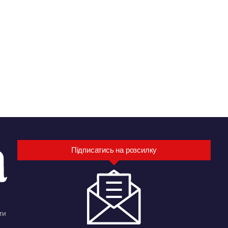
Підписатись на розсилку
ти