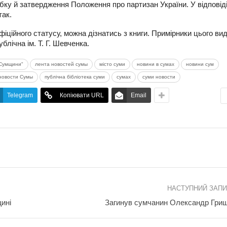
обку й затвердження Положення про партизан України. У відповід
так.
офіційного статусу, можна дізнатись з книги. Примірники цього ви
лічна ім. Т. Г. Шевченка.
 Сумщини"
лента новостей сумы
місто суми
новини в сумах
новини сум
новости Сумы
публічна бібліотека суми
сумах
суми новости
Telegram
Копіювати URL
Email
НАСТУПНИЙ ЗАП
ині
Загинув сумчанин Олександр Гри