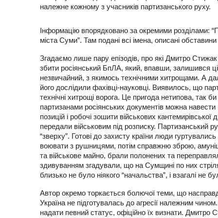
належне кожному з учасників партизанського руху.
Інформацію впорядковано за окремими розділами: “П
міста Суми”. Там подані всі імена, описані обставини 
Згадаємо лише пару епізодів, про які Дмитро Стижак
збити росіянський БпЛА, який, впавши, залишився ц
незвичайний, з якимось технічними хитрощами. А далі
його дослідили фахівці-науковці. Виявилось, що пар
технічні хитрощі ворога. Це пригода нетипова, так б
партизанами росіянських документів можна навести 
позицій і робочі зошити військових кантемирівської д
передали військовим під розписку. Партизанський ру
“зверху”. Готові до захисту країни люди гуртувалис
воювати з рушницями, потім справжню зброю, амуніц
та військове майно, брали полонених та переправлял
здивуванням згадували, що на Сумщині по них стріля
близько не було ніякого “начальства”, і взагалі не бу
Автор окремо торкається болючої теми, що насправді 
Україна не підготувалась до агресії належним чином
надати певний статус, офіційно їх визнати. Дмитро 