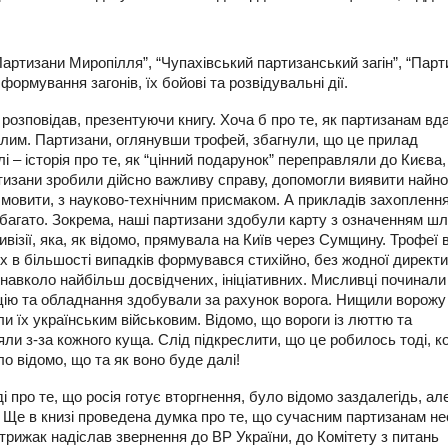
артизани Миропілля”, “Чупахівський партизанський загін”, “Парт
формування загонів, їх бойові та розвідувальні дії.
 розповідав, презентуючи книгу. Хоча б про те, як партизанам вд
ілим. Партизани, оглянувши трофей, збагнули, що це прилад
 – історія про те, як “цінний подарунок” переправляли до Києва,
тизани зробили дійсно важливу справу, допомогли виявити найно
и мовити, з науково-технічним присмаком. А прикладів захопленн
багато. Зокрема, наші партизани здобули карту з означенням шл
ивізії, яка, як відомо, прямувала на Київ через Сумщину. Трофеї 
х в більшості випадків формувався стихійно, без жодної директ
ь навколо найбільш досвідчених, ініціативних. Мисливці починали
ію та обладнання здобували за рахунок ворога. Нищили ворожу 
и їх українським військовим. Відомо, що вороги із люттю та
ли з-за кожного куща. Слід підкреслити, що це робилось тоді, к
ло відомо, що та як воно буде далі!
про те, що росія готує вторгнення, було відомо заздалегідь, ал
. Ще в книзі проведена думка про те, що сучасним партизанам н
Стрижак надіслав звернення до ВР України, до Комітету з питань