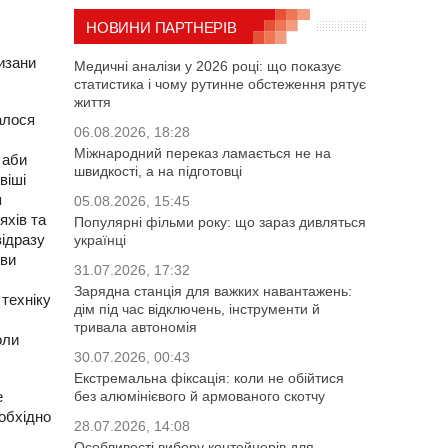
НОВИНИ ПАРТНЕРІВ
изани
Медичні аналізи у 2026 році: що показує
статистика і чому рутинне обстеження рятує
життя
алося
06.08.2026, 18:28
Міжнародний переказ ламається не на
 аби
швидкості, а на підготовці
віші
я
05.08.2026, 15:45
яхів та
Популярні фільми року: що зараз дивляться
відразу
українці
иви
31.07.2026, 17:32
Зарядна станція для важких навантажень:
техніку
дім під час відключень, інструменти й
тривала автономія
оли
30.07.2026, 00:43
Екстремальна фіксація: коли не обійтися
без алюмінієвого й армованого скотчу
е
еобхідно
28.07.2026, 14:08
Особливості вибору контейнерів для