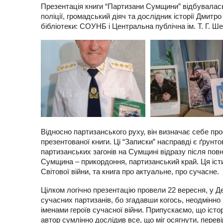
Презентація книги “Партизани Сумщини” відбувалась у
поліції, громадський діяч та дослідник історії Дм
бібліотеки: СОУНБ і Центральна публічна ім. Т. Г. Ш
Відносно партизанського руху, він визначає себе про
презентованої книги. Ці “Записки” насправді є ґрун
партизанських загонів на Сумщині відразу після пов
Сумщина – прикордоння, партизанський край. Ця іст
Світової війни, та книга про актуальне, про сучасне.
Цілком логічно презентацію провели 22 вересня, у Д
сучасних партизанів, бо згадавши когось, неодмінно
іменами героїв сучасної війни. Припускаємо, що істор
автор сумлінно дослідив все, що міг осягнути, пере