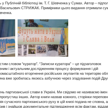
 Публічній бібліотеці ім. Т. Г. Шевченка у Сумах. Автор – підпо
итро Васильович СТРИЖАК. Примірники цього видання отримали су
евченка.
стим словом “куратор”. “Записки куратора” – це підзаголовок
товним і актуальним дослідженням процесу формування і дій
номасштабного вторгнення російських окупантів на територію обл
ина вже зробилась якоюсь азбучною через згадування подій Дру
ень партизанської слави в Україні. Ми свідомо не називаємо імен
 пропустиш інших. Автор книги назвав кожного, сторінки переповн
ія сучасного партизанського руху в цій книзі подана не сповна, 
вірив і знайшов документальне підтвердження всім фактам, відда