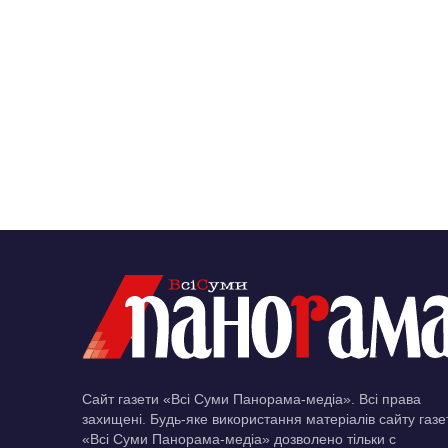
Сайт газети «Всі Суми Панорама-медіа». Всі права
захищені. Будь-яке використання матеріалів сайту газе
«Всі Суми Панорама-медіа» дозволено тільки c