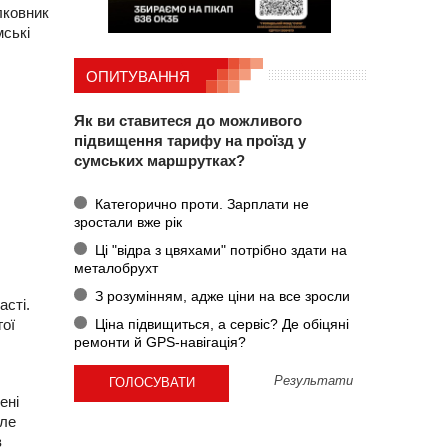
лковник
мські
ОПИТУВАННЯ
Як ви ставитеся до можливого
підвищення тарифу на проїзд у
сумських маршрутках?
Категорично проти. Зарплати не
зростали вже рік
Ці "відра з цвяхами" потрібно здати на
металобрухт
З розумінням, адже ціни на все зросли
асті.
Ціна підвищиться, а сервіс? Де обіцяні
гої
ремонти й GPS-навігація?
Результати
ені
але
в