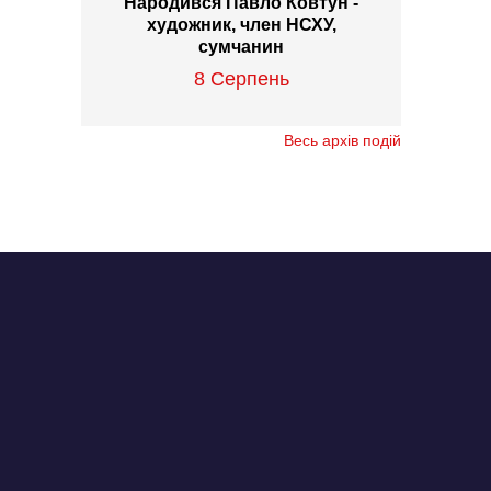
Народився Павло Ковтун -
художник, член НСХУ,
сумчанин
8 Серпень
Весь архів подій