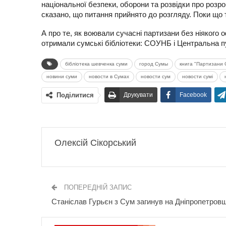
національної безпеки, оборони та розвідки про розр
сказано, що питання прийнято до розгляду. Поки що 
А про те, як воювали сучасні партизани без ніякого 
отримали сумські бібліотеки: СОУНБ і Центральна пуб
бібліотека шевченка суми
город Сумы
книга "Партизани
новини суми
новости в Сумах
новости сум
новости сумі
Поділитися
Друкувати
Facebook
Олексій Сікорський
ПОПЕРЕДНІЙ ЗАПИС
Станіслав Гурьєн з Сум загинув на Дніпропетровщ