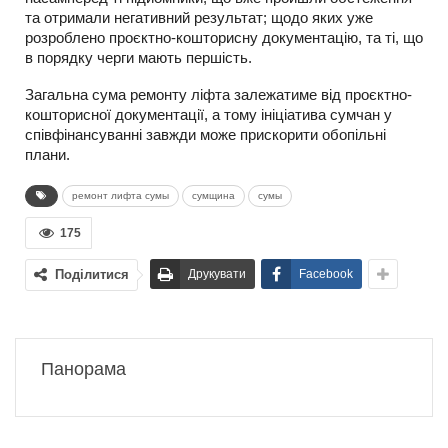
та отримали негативний результат; щодо яких уже
розроблено проєктно-кошторисну документацію, та ті, що
в порядку черги мають першість.
Загальна сума ремонту ліфта залежатиме від проєктно-
кошторисної документації, а тому ініціатива сумчан у
співфінансуванні завжди може прискорити обопільні
плани.
ремонт лифта сумы
сумщина
сумы
175
Поділитися
Друкувати
Facebook
Панорама