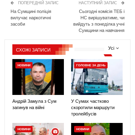
ПОПЕРЕДНІЙ ЗАПИС
НАСТУПНИЙ ЗАПИС
На Сумщині поліція
Сьогодні комісія ТЕБ і
вилучає наркотичні
НС вирішуватиме, чи
засоби
вийдуть з понеділка учні
Сумщини на навчання
Усі
СХОЖІ ЗАПИСИ
НОВИНИ
ГОЛОВНЕ ЗА ДЕНЬ
Андрій Замула з Сум
У Сумах частково
загинув на війні
скоротили маршрути
тролейбусів
НОВИНИ
НОВИНИ