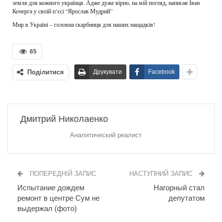
земля для кожного українця. Адже дуже вірно, на мій погляд, написав Іван
Кочерга у своїй п’єсі “Ярослав Мудрий”
Мир в Україні – головна скарбниця для наших нащадків!
65
Поділитися
Друкувати
Facebook
Дмитрий Николаенко
Аналитический реалист
ПОПЕРЕДНІЙ ЗАПИС
НАСТУПНИЙ ЗАПИС
Испытание дождем
Нагорный стал
ремонт в центре Сум не
депутатом
выдержал (фото)