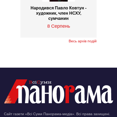
Народився Павло Ковтун -
художник, член НСХУ,
сумчанин
8 Серпень
Весь архів подій
Сайт газети «Всі Суми Панорама-медіа». Всі права захищені.