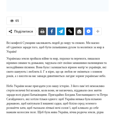
65
Поділитися
Всі конфесії Сумщини закликають людей до миру та спокою. Ми маємо
об’єднатися заради того, щоб бути сильнішими духом та молитися за мир в
Україні!
Українська земля пройшла війни та мир, поразки та перемоги, пишалася
вірними синами та доньками, чарувала світ своїми запашними паляницями та
мелодійними піснями. Вона була і залишається вірною матір’ю українців, які
свято шанують і люблять її. Г я вірю, що ця любов не зміниться з плином
років, а з висоти на нас завжди дивитиметься лагідне зоряне українське небо.
Небо України може пригадати усю нашу історію. З його пам’яті неможливо
стерти величні бої козаків, коли вони, не вагаючись, віддавали своє життя
заради волі рідної Батьківщини. Пригадаймо Богдана Хмельницького та Петра
Сагайдачного, які хотіли тільки одного: щоб Україна ненька була вільною
державою, щоб квітували її вишневі садки, щоб біліли серед зеленого
розмаїття хати, щоб тьохкали літньої ночі солов’ї, щоб кликало до себе
важким колоссям поле. Щоб була жива Україна, вічна родюча земля, рідна