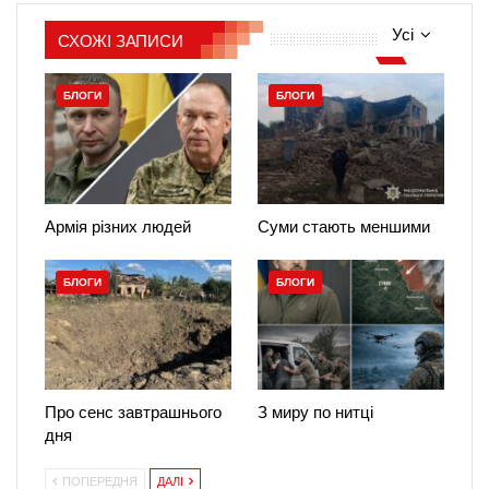
Усі
СХОЖІ ЗАПИСИ
БЛОГИ
БЛОГИ
Армія різних людей
Суми стають меншими
БЛОГИ
БЛОГИ
Про сенс завтрашнього
З миру по нитці
дня
ПОПЕРЕДНЯ
ДАЛІ