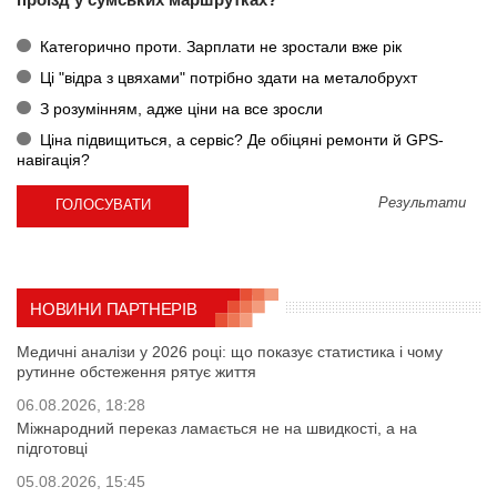
Категорично проти. Зарплати не зростали вже рік
Ці "відра з цвяхами" потрібно здати на металобрухт
З розумінням, адже ціни на все зросли
Ціна підвищиться, а сервіс? Де обіцяні ремонти й GPS-
навігація?
Результати
НОВИНИ ПАРТНЕРІВ
Медичні аналізи у 2026 році: що показує статистика і чому
рутинне обстеження рятує життя
06.08.2026, 18:28
Міжнародний переказ ламається не на швидкості, а на
підготовці
05.08.2026, 15:45