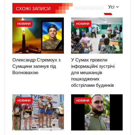
Усі
СХОЖІ ЗАПИСИ
НОВИНИ
НОВИНИ
Олександр Стремоух з
У Сумах провели
Сумщини загинув під
інформаційні зустрічі
Волновахою
для мешканців
пошкоджених
обстрілами будинків
НОВИНИ
НОВИНИ