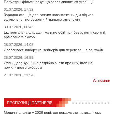
Популярні фільми року: що зараз дивляться українці
31.07.2026, 17:32
Зарядна станція для важких навантажень: дім під час
відключень, інструменти й тривала автономія
30.07.2026, 00:43
Екстремальна фіксація: коли не обійтися без алюмінієвого й
армованого скотчу
28.07.2026, 14:08
Особливості вибору контейнерів для перевезення вантажів
25.07.2026, 16:59
Стільці для кухні: що потрібно знати про них, щоб не
помилитися з вибором
21.07.2026, 21:54
Усі новини
ПРОПОЗИЦІЇ ПАРТНЕРІВ
Медичні аналізи у 2026 році: що показує статистика і чому