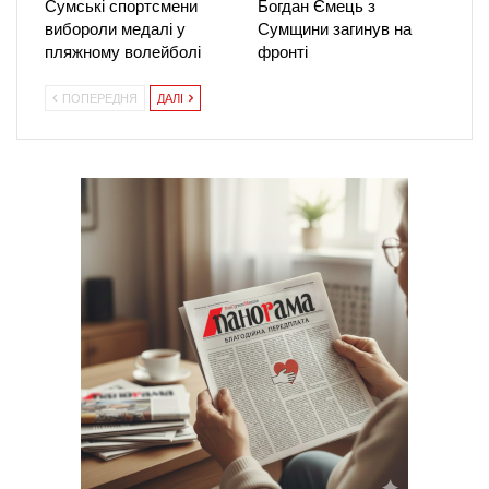
Сумські спортсмени
Богдан Ємець з
вибороли медалі у
Сумщини загинув на
пляжному волейболі
фронті
ПОПЕРЕДНЯ
ДАЛІ