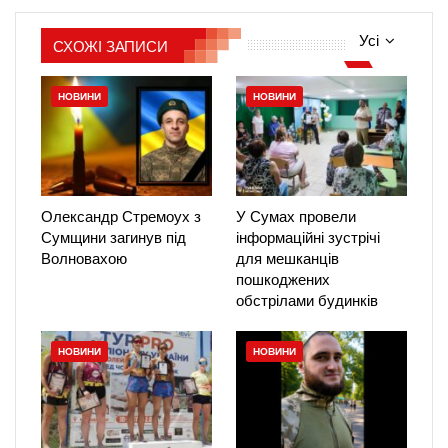
Усі
СХОЖІ ЗАПИСИ
НОВИНИ
НОВИНИ
Олександр Стремоух з
У Сумах провели
Сумщини загинув під
інформаційні зустрічі
Волновахою
для мешканців
пошкоджених
обстрілами будинків
НОВИНИ
НОВИНИ