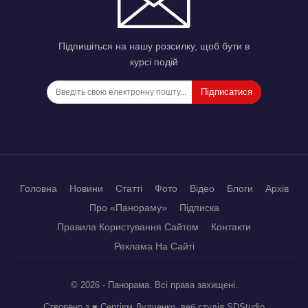
Підпишіться на нашу розсилку, щоб бути в
курсі подій
Підписатися
Головна
Новини
Статті
Фото
Відео
Блоги
Архів
Про «Панораму»
Підписка
Правила Користування Сайтом
Контакти
Реклама На Сайті
© 2026 - Панорама. Всі права захищені.
Створено з ♥ Сергієм Дудченко, веб студія
SDStudio