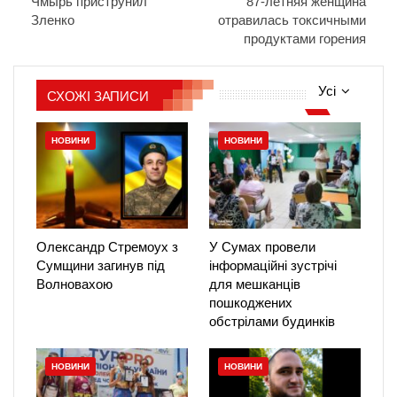
Чмырь приструнил
87-летняя женщина
Зленко
отравилась токсичными
продуктами горения
Усі
СХОЖІ ЗАПИСИ
НОВИНИ
НОВИНИ
Олександр Стремоух з
У Сумах провели
Сумщини загинув під
інформаційні зустрічі
Волновахою
для мешканців
пошкоджених
обстрілами будинків
НОВИНИ
НОВИНИ