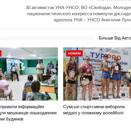
30 активистов УНА-УНСО, ВО «Свобода», Молоде
националистического конгресса помянули диссиде
идеолога УНА – УНСО Анатолия Луп
Більше Від Авт
НОВИНИ
провели інформаційні
Сумські спортсмени вибороли
 для мешканців пошкоджених
медалі у пляжному волейболі
ми будинків