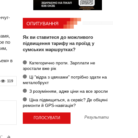
нчуг-
ОПИТУВАННЯ
ламя,
Як ви ставитеся до можливого
ое по
підвищення тарифу на проїзд у
ким,
сумських маршрутках?
ьем» в
Категорично проти. Зарплати не
зростали вже рік
Ці "відра з цвяхами" потрібно здати на
119
металобрухт
З розумінням, адже ціни на все зросли
Ціна підвищиться, а сервіс? Де обіцяні
ремонти й GPS-навігація?
Результати
ИС