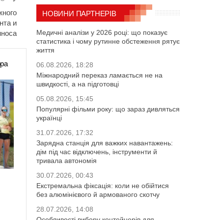
жного
НОВИНИ ПАРТНЕРІВ
нта и
Медичні аналізи у 2026 році: що показує
иноса
статистика і чому рутинне обстеження рятує
життя
ора
06.08.2026, 18:28
Міжнародний переказ ламається не на
швидкості, а на підготовці
05.08.2026, 15:45
Популярні фільми року: що зараз дивляться
українці
31.07.2026, 17:32
Зарядна станція для важких навантажень:
дім під час відключень, інструменти й
тривала автономія
30.07.2026, 00:43
Екстремальна фіксація: коли не обійтися
без алюмінієвого й армованого скотчу
28.07.2026, 14:08
Особливості вибору контейнерів для