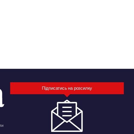
Підписатись на розсилку
ти