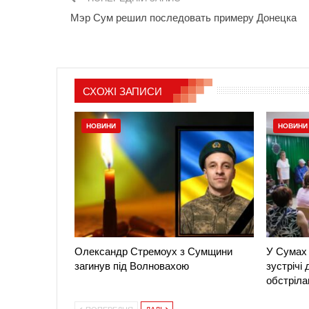
Мэр Сум решил последовать примеру Донецка
СХОЖІ ЗАПИСИ
НОВИНИ
НОВИНИ
Олександр Стремоух з Сумщини
У Сумах 
загинув під Волновахою
зустрічі
обстріла