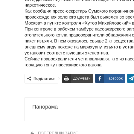
наркотическое.
Как сообщил пресс-секретарь Сумского погранично
происхождения зеленого цвета был выявлен во врем
Москва» в пункте контроля «Хутор Михайловский» в 
При контроле в рабочем тамбуре пассажирского ваг
отопительного котла правоохранители обнаружили о
пакет изъяли. В нем оказалось свыше 2 кг вещества
внешнему виду похоже на марихуану, изъято в уста
установит соответствующая экспертиза.
Сейчас правоохранители устанавливают, кто из пас
горящую топку пассажирского вагона.
Поділитися
Друкувати
Facebook
Панорама
ПОПЕРЕДНІЙ ЗАПИС