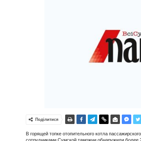
Поділитися
В горящей топке отопительного котла пассажирского
сотрудниками Сумской таможни обнаружили более 2