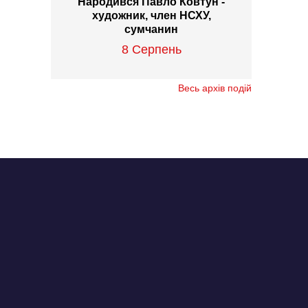
Народився Павло Ковтун -
художник, член НСХУ,
сумчанин
8 Серпень
Весь архів подій