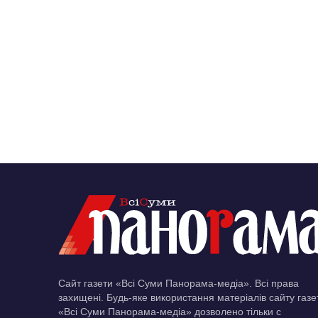
Сайт газети «Всі Суми Панорама-медіа». Всі права
захищені. Будь-яке використання матеріалів сайту газе
«Всі Суми Панорама-медіа» дозволено тільки c