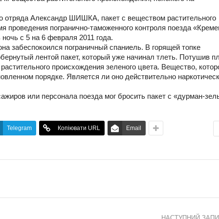
го отряда Александр ШИШКА, пакет с веществом растительного
я проведения погранично-таможенного контроля поезда «Креме
ночь с 5 на 6 февраля 2011 года.
она забеспокоился пограничный спаниель. В горящей топке
бернутый лентой пакет, который уже начинал тлеть. Потушив п
 растительного происхождения зеленого цвета. Вещество, котор
новленном порядке. Является ли оно действительно наркотичес
сажиров или персонала поезда мог бросить пакет с «дурман-зел
Telegram
Копіювати URL
Email
НАСТУПНИЙ ЗАП