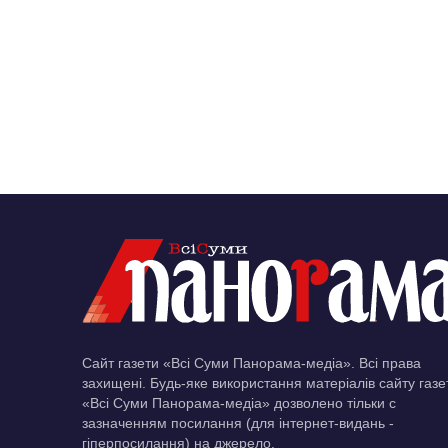
Сайт газети «Всі Суми Панорама-медіа». Всі права
захищені. Будь-яке використання матеріалів сайту газе
«Всі Суми Панорама-медіа» дозволено тільки c
зазначенням посилання (для інтернет-видань -
гіперпосилання) на джерело.