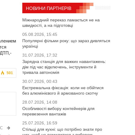
НОВИНИ ПАРТНЕРІВ
Міжнародний переказ ламається не на
швидкості, а на підготовці
05.08.2026, 15:45
Популярні фільми року: що зараз дивляться
влением
українці
тся
 ДТП,-
31.07.2026, 17:32
Зарядна станція для важких навантажень:
дім під час відключень, інструменти й
тривала автономія
501
30.07.2026, 00:43
Екстремальна фіксація: коли не обійтися
без алюмінієвого й армованого скотчу
28.07.2026, 14:08
Особливості вибору контейнерів для
перевезення вантажів
25.07.2026, 16:59
ИС
Стільці для кухні: що потрібно знати про
них, щоб не помилитися з вибором