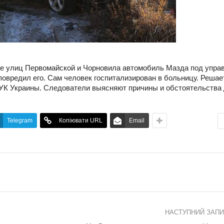
тке улиц Первомайской и Чорновила автомобиль Мазда под упра
повредил его. Сам человек госпитализирован в больницу. Решае
6 УК Украины. Следователи выясняют причины и обстоятельства
Telegram
Копіювати URL
Email
НАСТУПНИЙ ЗАП