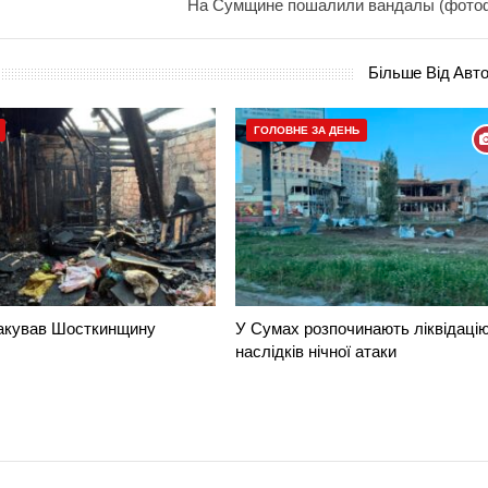
На Сумщине пошалили вандалы (фото
Більше Від Авт
ГОЛОВНЕ ЗА ДЕНЬ
такував Шосткинщину
У Сумах розпочинають ліквідаці
наслідків нічної атаки