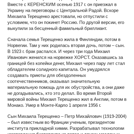
Вместе с КЕРЕНСКИМ осенью 1917 г. он приезжал в
Украину на переговоры с Центральной Радой. Вскоре
Михаила Терещенко арестовали, но отпустили с
условием, что он покинет Россию. По другой версии, его
выкупили за бесценный фамильный бриллиант.
Сначала семья Терещенко жила в Финляндии, потом в
Норвегии. Там у них родилась вторая дочь, потом – сын.
В 1923 г. брак распался. И через три года Михаил
Иванович женился на норвежке ХОРСТ. Оказавшись за
границей без копейки денег, Михаил через пару лет стал
обладателем солидного капитала. Он умудрялся
создавать приюты для обездоленных
соотечественников, оказывал значительную
материальную помощь для их обустройства, а они даже
не догадывались, кто это делал. Во время Второй
мировой войны Михаил Терещенко жил в Англии, потом в
Монако. Умер в Монте-Карло 1 апреля 1956 г.
Сын Михаила Терещенко – Петр Михайлович (1919-2004)
– был известным во Франции ученым, президентом
института прикладной химии. Разрабатывал технологии