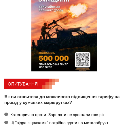
ОПИТУВАННЯ
Як ви ставитеся до можливого підвищення тарифу на
проїзд у сумських маршрутках?
Категорично проти. Зарплати не зростали вже рік
Ці "відра з цвяхами" потрібно здати на металобрухт