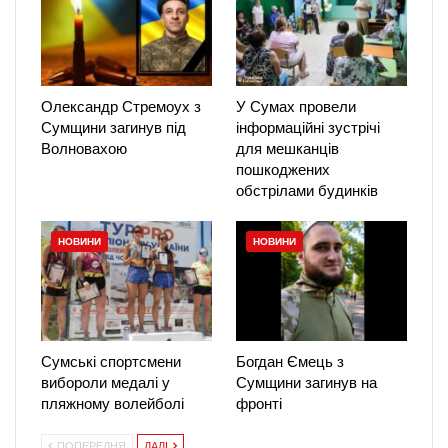
Олександр Стремоух з
У Сумах провели
Сумщини загинув під
інформаційні зустрічі
Волновахою
для мешканців
пошкоджених
обстрілами будинків
НОВИНИ
НОВИНИ
Сумські спортсмени
Богдан Ємець з
вибороли медалі у
Сумщини загинув на
пляжному волейболі
фронті
ПОПЕРЕДНЯ
ДАЛІ