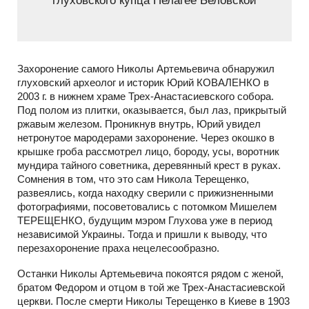
глуховского купца Пелагее Беловской
Захоронение самого Николы Артемьевича обнаружил
глуховский археолог и историк Юрий КОВАЛЕНКО в
2003 г. в нижнем храме Трех-Анастасиевского собора.
Под полом из плитки, оказывается, был лаз, прикрытый
ржавым железом. Проникнув внутрь, Юрий увидел
нетронутое мародерами захоронение. Через окошко в
крышке гроба рассмотрел лицо, бороду, усы, воротник
мундира тайного советника, деревянный крест в руках.
Сомнения в том, что это сам Никола Терещенко,
развеялись, когда находку сверили с прижизненными
фотографиями, посоветовались с потомком Мишелем
ТЕРЕЩЕНКО, будущим мэром Глухова уже в период
независимой Украины. Тогда и пришли к выводу, что
перезахоронение праха нецелесообразно.
Останки Николы Артемьевича покоятся рядом с женой,
братом Федором и отцом в той же Трех-Анастасиевской
церкви. После смерти Николы Терещенко в Киеве в 1903