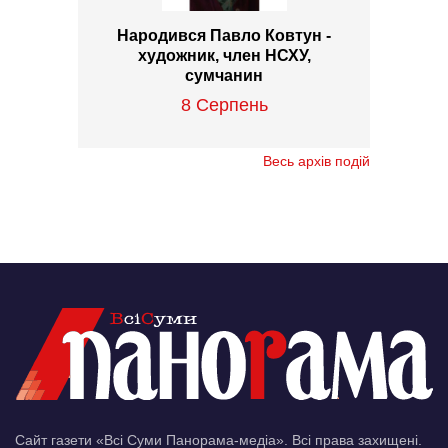
Народився Павло Ковтун -
художник, член НСХУ,
сумчанин
8 Серпень
Весь архів подій
Сайт газети «Всі Суми Панорама-медіа». Всі права захищені.