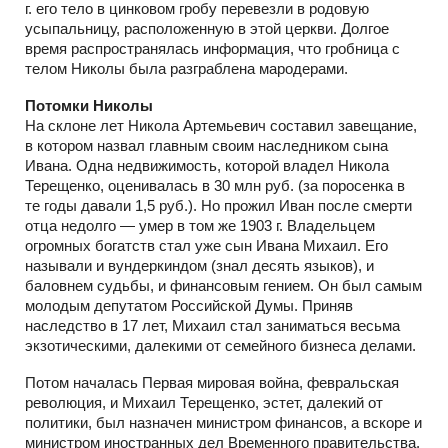
г. его тело в цинковом гробу перевезли в родовую
усыпальницу, расположенную в этой церкви. Долгое
время распространялась информация, что гробница с
телом Николы была разграблена мародерами.
Потомки Николы
На склоне лет Никола Артемьевич составил завещание,
в котором назвал главным своим наследником сына
Ивана. Одна недвижимость, которой владел Никола
Терещенко, оценивалась в 30 млн руб. (за поросенка в
те годы давали 1,5 руб.). Но прожил Иван после смерти
отца недолго — умер в том же 1903 г. Владельцем
огромных богатств стал уже сын Ивана Михаил. Его
называли и вундеркиндом (знал десять языков), и
баловнем судьбы, и финансовым гением. Он был самым
молодым депутатом Российской Думы. Приняв
наследство в 17 лет, Михаил стал заниматься весьма
экзотическими, далекими от семейного бизнеса делами.
Потом началась Первая мировая война, февральская
революция, и Михаил Терещенко, эстет, далекий от
политики, был назначен министром финансов, а вскоре и
министром иностранных дел Временного правительства.