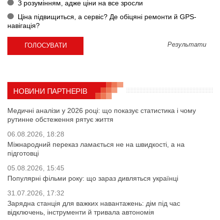
З розумінням, адже ціни на все зросли
Ціна підвищиться, а сервіс? Де обіцяні ремонти й GPS-
навігація?
Результати
НОВИНИ ПАРТНЕРІВ
Медичні аналізи у 2026 році: що показує статистика і чому
рутинне обстеження рятує життя
06.08.2026, 18:28
Міжнародний переказ ламається не на швидкості, а на
підготовці
05.08.2026, 15:45
Популярні фільми року: що зараз дивляться українці
31.07.2026, 17:32
Зарядна станція для важких навантажень: дім під час
відключень, інструменти й тривала автономія