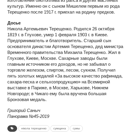
изготовления биотоплива из рапса и других масляных
культур. Именно он с сыном Мишелем первым из рода
Терещенко после 1917 г. приехал на родину предков.
Досье
Никола Артемьевич Терещенко. Родился 26 октября
1819 г. в Глухове, умер 1 февраля 1903 г. в Киеве.
Предприниматель и благотворитель. Старший сын
основателя династии Артемия Терещенко, дед министра
Временного правительства Михаила Терещенко. Жил в
Глухове, Киеве, Москве. Сахарные заводы были
главным источником его доходов, но не забывал о
торговле железом, спиртом, лесом, сукном. Получил
пять золотых медалей «За высокое качество рафинада,
сахара-песка и сельхозпродукцию» на Всемирной
выставке в Париже, в Москве, Харькове, Нижнем
Новгороде; в Чикаго ему была вручена большая
Бронзовая медаль.
Григорий Саныч
Панорама №45-2019
нікола терещенко
сумщина
сумы