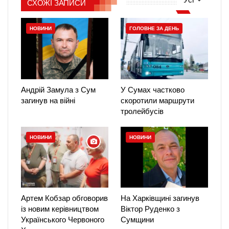
СХОЖІ ЗАПИСИ
НОВИНИ
ГОЛОВНЕ ЗА ДЕНЬ
Андрій Замула з Сум
У Сумах частково
загинув на війні
скоротили маршрути
тролейбусів
НОВИНИ
НОВИНИ
Артем Кобзар обговорив
На Харківщині загинув
із новим керівництвом
Віктор Руденко з
Українського Червоного
Сумщини