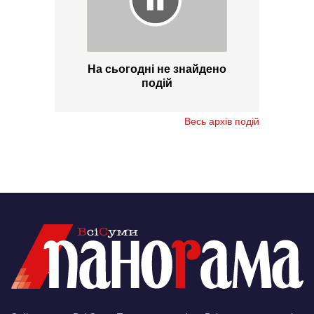
На сьогодні не знайдено
подій
Весь архів подій