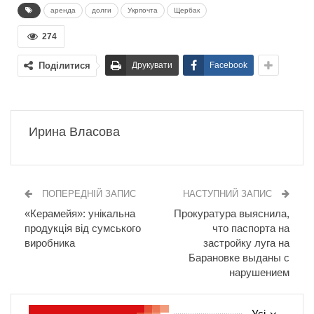
аренда
долги
Укрпочта
Щербак
274
Поділитися
Друкувати
Facebook
Ирина Власова
ПОПЕРЕДНІЙ ЗАПИС
НАСТУПНИЙ ЗАПИС
«Керамейя»: унікальна
Прокуратура выяснила,
продукція від сумського
что паспорта на
виробника
застройку луга на
Барановке выданы с
нарушением
Усі